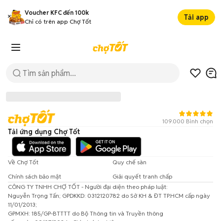
Voucher KFC đến 100k
Tải app
Chỉ có trên app Chợ Tốt
109.000 Bình chọn
Tải ứng dụng Chợ Tốt
Về Chợ Tốt
Quy chế sàn
Chính sách bảo mật
Giải quyết tranh chấp
CÔNG TY TNHH CHỢ TỐT - Người đại diện theo pháp luật:
Đã có lỗi xảy ra!
Nguyễn Trọng Tấn; GPDKKD: 0312120782 do Sở KH & ĐT TP.HCM cấp ngày
11/01/2013;
Vui lòng thử lại sau.
GPMXH: 185/GP-BTTTT do Bộ Thông tin và Truyền thông