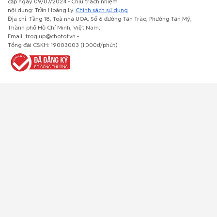
cấp ngày 09/07/2024 - Chịu trách nhiệm
nội dung: Trần Hoàng Ly.
Chính sách sử dụng
Địa chỉ: Tầng 18, Toà nhà UOA, Số 6 đường Tân Trào, Phường Tân Mỹ,
Thành phố Hồ Chí Minh, Việt Nam;
Email: trogiup@chotot.vn -
Bất động
Xe cộ
Thú cưng
Đồ gia
Giải trí, Thể
Tổng đài CSKH: 19003003 (1.000đ/phút)
sản
dụng, nội
thao, Sở
thất, cây
thích
cảnh
Việc làm
Đồ điện tử
Tủ lạnh, máy
Đồ dùng văn
Thời trang,
lạnh, máy
phòng,
Đồ dùng cá
giặt
công nông
nhân
nghiệp
Về trang chủ