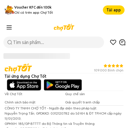
Voucher KFC đến 100k
Tải app
Chỉ có trên app Chợ Tốt
109.000 Bình chọn
Tải ứng dụng Chợ Tốt
Về Chợ Tốt
Quy chế sàn
Chính sách bảo mật
Giải quyết tranh chấp
CÔNG TY TNHH CHỢ TỐT - Người đại diện theo pháp luật:
Đã có lỗi xảy ra!
Nguyễn Trọng Tấn; GPDKKD: 0312120782 do Sở KH & ĐT TP.HCM cấp ngày
11/01/2013;
Vui lòng thử lại sau.
GPMXH: 185/GP-BTTTT do Bộ Thông tin và Truyền thông