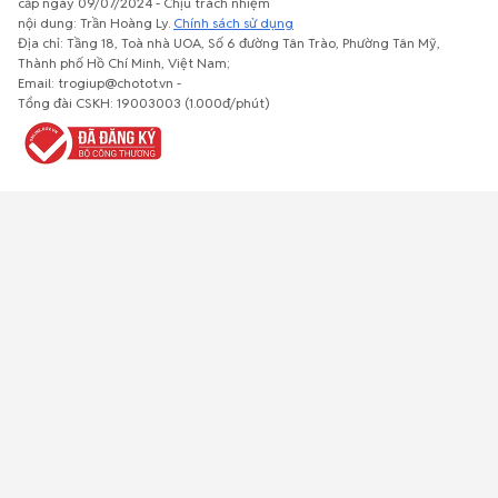
cấp ngày 09/07/2024 - Chịu trách nhiệm
nội dung: Trần Hoàng Ly.
Chính sách sử dụng
Địa chỉ: Tầng 18, Toà nhà UOA, Số 6 đường Tân Trào, Phường Tân Mỹ,
Thành phố Hồ Chí Minh, Việt Nam;
Email: trogiup@chotot.vn -
Bất động
Xe cộ
Thú cưng
Đồ gia
Giải trí, Thể
Tổng đài CSKH: 19003003 (1.000đ/phút)
sản
dụng, nội
thao, Sở
thất, cây
thích
cảnh
Việc làm
Đồ điện tử
Tủ lạnh, máy
Đồ dùng văn
Thời trang,
lạnh, máy
phòng,
Đồ dùng cá
giặt
công nông
nhân
nghiệp
Về trang chủ