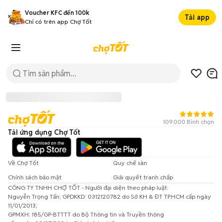
Voucher KFC đến 100k
Tải app
Chỉ có trên app Chợ Tốt
109.000 Bình chọn
Tải ứng dụng Chợ Tốt
Về Chợ Tốt
Quy chế sàn
Chính sách bảo mật
Giải quyết tranh chấp
CÔNG TY TNHH CHỢ TỐT - Người đại diện theo pháp luật:
Đã có lỗi xảy ra!
Nguyễn Trọng Tấn; GPDKKD: 0312120782 do Sở KH & ĐT TP.HCM cấp ngày
11/01/2013;
Vui lòng thử lại sau.
GPMXH: 185/GP-BTTTT do Bộ Thông tin và Truyền thông