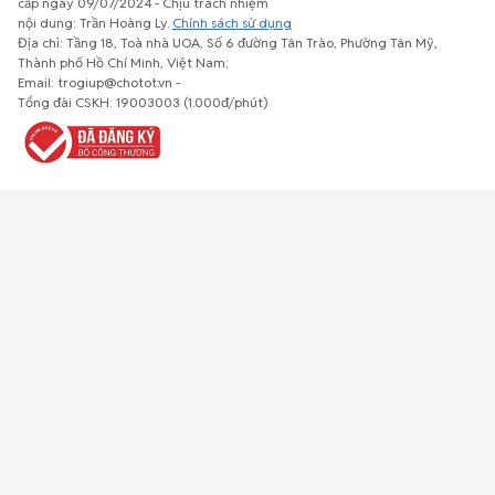
cấp ngày 09/07/2024 - Chịu trách nhiệm
nội dung: Trần Hoàng Ly.
Chính sách sử dụng
Địa chỉ: Tầng 18, Toà nhà UOA, Số 6 đường Tân Trào, Phường Tân Mỹ,
Thành phố Hồ Chí Minh, Việt Nam;
Email: trogiup@chotot.vn -
Bất động
Xe cộ
Thú cưng
Đồ gia
Giải trí, Thể
Tổng đài CSKH: 19003003 (1.000đ/phút)
sản
dụng, nội
thao, Sở
thất, cây
thích
cảnh
Việc làm
Đồ điện tử
Tủ lạnh, máy
Đồ dùng văn
Thời trang,
lạnh, máy
phòng,
Đồ dùng cá
giặt
công nông
nhân
nghiệp
Về trang chủ