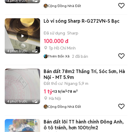
3 phút trước
4
Cộng Đồng Nhà Đất
Lò vi sóng Sharp R-G272VN-S Bạc
Đã sử dụng
Sharp
100.000 đ
Tp Hồ Chí Minh
4 phút trước
6
2
đã bán
Thiên Bốn Xã
Bán đất 78m2 Thắng Trí, Sóc Sơn, Hà
Nội - MT 5.9m
Đất thổ cư
Ngang 5,9 m
1 tỷ
13 tr/m²
78 m²
Hà Nội
4 phút trước
5
Cộng Đồng Nhà Đất
Bán đất lõi TT hành chính Đông Anh,
ô tô tránh, hơn 100tr/m2