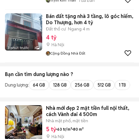
1
đã bán
Trịnh Kim Thân
Bán đất tặng nhà 3 tầng, lô góc hiếm,
Do Thượng, hơn 4 tỷ
Đất thổ cư
Ngang 4 m
4 tỷ
Hà Nội
3 phút trước
3
Cộng Đồng Nhà Đất
Bạn cần tìm
dung lượng
nào ?
Dung lượng:
64 GB
128 GB
256 GB
512 GB
1 TB
2 
Nhà mới đẹp 2 mặt tiền full nội thất,
cách Vành đai 4 500m
Nhà mặt phố, mặt tiền
5 tỷ
63 tr/m²
80 m²
Hà Nội