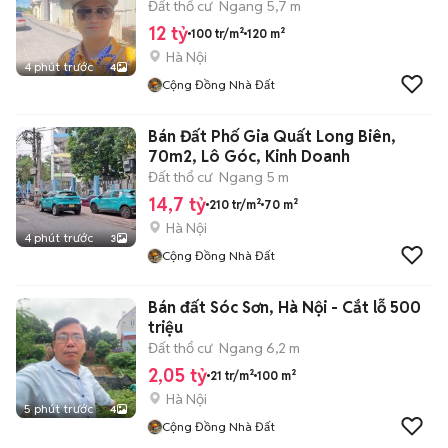
Đất thổ cư
Ngang 5,7 m
12 tỷ
100 tr/m²
120 m²
Hà Nội
4 phút trước
4
Cộng Đồng Nhà Đất
Bán Đất Phố Gia Quất Long Biên,
70m2, Lô Góc, Kinh Doanh
Đất thổ cư
Ngang 5 m
14,7 tỷ
210 tr/m²
70 m²
Hà Nội
4 phút trước
3
Cộng Đồng Nhà Đất
Bán đất Sóc Sơn, Hà Nội - Cắt lỗ 500
triệu
Đất thổ cư
Ngang 6,2 m
2,05 tỷ
21 tr/m²
100 m²
Hà Nội
5 phút trước
4
Cộng Đồng Nhà Đất