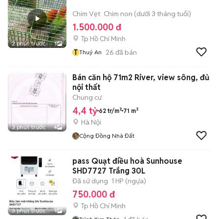
Chim Vẹt
Chim non (dưới 3 tháng tuổi)
1.500.000 đ
Tp Hồ Chí Minh
2 phút trước
1
T
26
đã bán
Thuý An
Bán căn hộ 71m2 River, view sông, đủ
nội thất
Chung cư
4,4 tỷ
62 tr/m²
71 m²
Hà Nội
3 phút trước
4
Cộng Đồng Nhà Đất
pass Quạt điều hoà Sunhouse
SHD7727 Trắng 30L
Đã sử dụng
1 HP (ngựa)
750.000 đ
Tp Hồ Chí Minh
3 phút trước
1