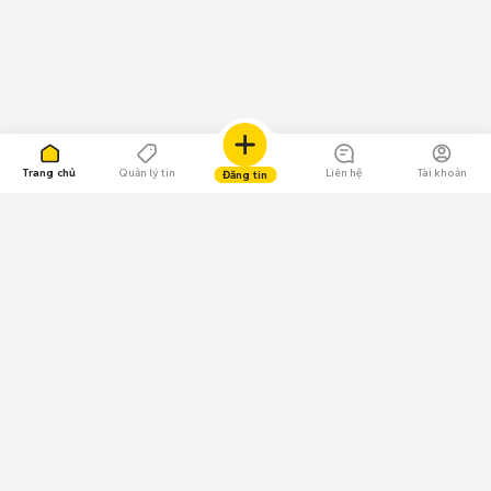
Trang chủ
Quản lý tin
Liên hệ
Tài khoản
Đăng tin
109.000 Bình chọn
Tải ứng dụng Chợ Tốt