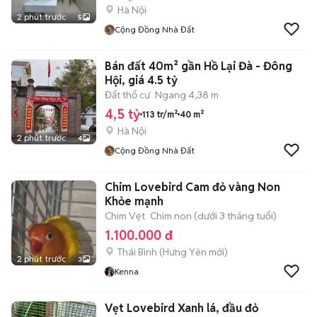
Hà Nội
2 phút trước
5
Cộng Đồng Nhà Đất
Bán đất 40m² gần Hồ Lại Đà - Đông
Hội, giá 4.5 tỷ
Đất thổ cư
Ngang 4,38 m
4,5 tỷ
113 tr/m²
40 m²
Hà Nội
2 phút trước
4
Cộng Đồng Nhà Đất
Chim Lovebird Cam đỏ vàng Non
Khỏe mạnh
Chim Vẹt
Chim non (dưới 3 tháng tuổi)
1.100.000 đ
Thái Bình
(
Hưng Yên
mới)
2 phút trước
3
Kenna
Vẹt Lovebird Xanh lá, đầu đỏ