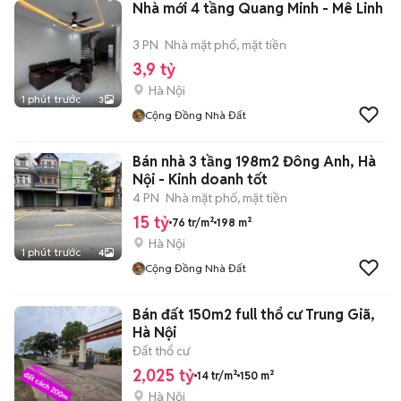
Nhà mới 4 tầng Quang Minh - Mê Linh
3 PN
Nhà mặt phố, mặt tiền
3,9 tỷ
Hà Nội
1 phút trước
3
Cộng Đồng Nhà Đất
Bán nhà 3 tầng 198m2 Đông Anh, Hà
Nội - Kinh doanh tốt
4 PN
Nhà mặt phố, mặt tiền
15 tỷ
76 tr/m²
198 m²
Hà Nội
1 phút trước
4
Cộng Đồng Nhà Đất
Bán đất 150m2 full thổ cư Trung Giã,
Hà Nội
Đất thổ cư
2,025 tỷ
14 tr/m²
150 m²
Hà Nội