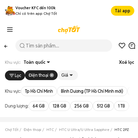
Voucher KFC đến 100k
Tải app
Chỉ có trên app Chợ Tốt
Khu vực:
Toàn quốc
Xoá lọc
Điện thoại
Giá
Lọc
Khu vực:
Tp Hồ Chí Minh
Bình Dương (TP Hồ Chí Minh mới)
Bà 
Dung lượng:
64 GB
128 GB
256 GB
512 GB
1 TB
2 
Chợ Tốt
Điện thoại
HTC
HTC U Ultra/U Ultra Sapphire
HTC 2PZF200