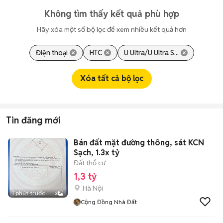
Không tìm thấy kết quả phù hợp
Hãy xóa một số bộ lọc để xem nhiều kết quả hơn
Điện thoại
HTC
U Ultra/U Ultra S...
Xóa tất cả bộ lọc
Tin đăng mới
Bán đất mặt đường thông, sát KCN
Sạch, 1.3x tỷ
Đất thổ cư
1,3 tỷ
Hà Nội
1 phút trước
3
Cộng Đồng Nhà Đất