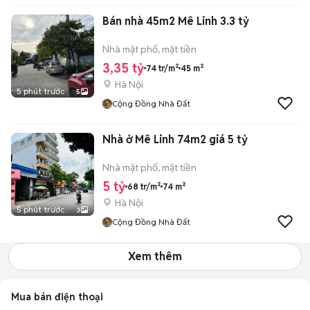
Bán nhà 45m2 Mê Linh 3.3 tỷ
Nhà mặt phố, mặt tiền
3,35 tỷ
74 tr/m²
45 m²
Hà Nội
5 phút trước
5
Cộng Đồng Nhà Đất
Nhà ở Mê Linh 74m2 giá 5 tỷ
Nhà mặt phố, mặt tiền
5 tỷ
68 tr/m²
74 m²
Hà Nội
5 phút trước
3
Cộng Đồng Nhà Đất
Xem thêm
Mua bán điện thoại