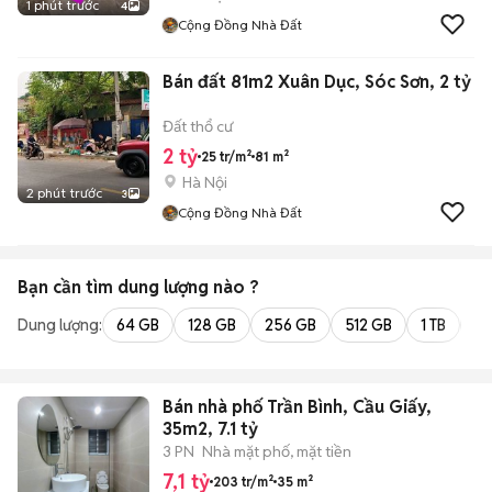
1 phút trước
4
Cộng Đồng Nhà Đất
Bán đất 81m2 Xuân Dục, Sóc Sơn, 2 tỷ
Đất thổ cư
2 tỷ
25 tr/m²
81 m²
Hà Nội
2 phút trước
3
Cộng Đồng Nhà Đất
Bạn cần tìm
dung lượng
nào ?
Dung lượng:
64 GB
128 GB
256 GB
512 GB
1 TB
2 
Bán nhà phố Trần Bình, Cầu Giấy,
35m2, 7.1 tỷ
3 PN
Nhà mặt phố, mặt tiền
7,1 tỷ
203 tr/m²
35 m²