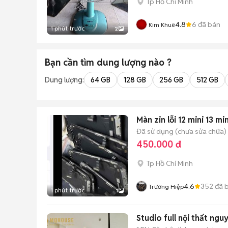
Tp Hồ Chí Minh
4.8
6
đã bán
Kim Khuê
1 phút trước
2
Bạn cần tìm
dung lượng
nào ?
Dung lượng:
64 GB
128 GB
256 GB
512 GB
Màn zin lỗi 12 mini 13 mi
Đã sử dụng (chưa sửa chữa)
450.000 đ
Tp Hồ Chí Minh
4.6
352
đã 
Trương Hiệp
1 phút trước
1
Studio full nội thất ngu