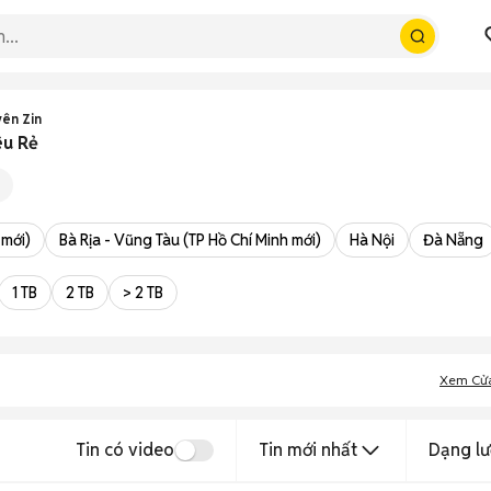
ên Zin
êu Rẻ
 mới)
Bà Rịa - Vũng Tàu (TP Hồ Chí Minh mới)
Hà Nội
Đà Nẵng
1 TB
2 TB
> 2 TB
Xem Cử
Tin có video
Tin mới nhất
Dạng lư