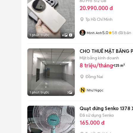
80 Pro
512 GB
20.990.000 đ
Tp Hồ Chí Minh
5.0
58
đã bán
Minh Anh
1 phút trước
6
CHO THUÊ MẶT BẰNG P
Mặt bằng kinh doanh
8 triệu/tháng
125 m²
Đồng Nai
N
Như Ngọc
1 phút trước
3
Quạt đứng Senko 1378 X
Đã sử dụng
Senko
165.000 đ