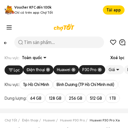
Voucher KFC đến 100k
Tải app
Chỉ có trên app Chợ Tốt
Khu vực:
Toàn quốc
Xoá lọc
Điện thoại
Huawei
P30 Pro
Giá
Lọc
Khu vực:
Tp Hồ Chí Minh
Bình Dương (TP Hồ Chí Minh mới)
Bà 
Dung lượng:
64 GB
128 GB
256 GB
512 GB
1 TB
2 
Chợ Tốt
Điện thoại
Huawei
Huawei P30 Pro
Huawei P30 Pro Xanh C