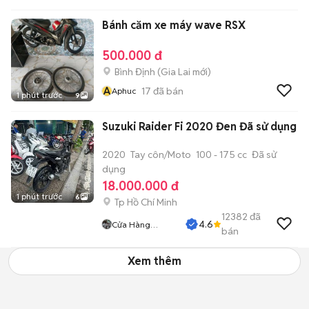
Bánh căm xe máy wave RSX
500.000 đ
Bình Định
(
Gia Lai
mới)
A
17
đã bán
Aphuc
1 phút trước
9
Suzuki Raider Fi 2020 Đen Đã sử dụng
2020
Tay côn/Moto
100 - 175 cc
Đã sử
dụng
18.000.000 đ
1 phút trước
6
Tp Hồ Chí Minh
12382
đã
4.6
Cửa Hàng
bán
Tuanduy
Xem thêm