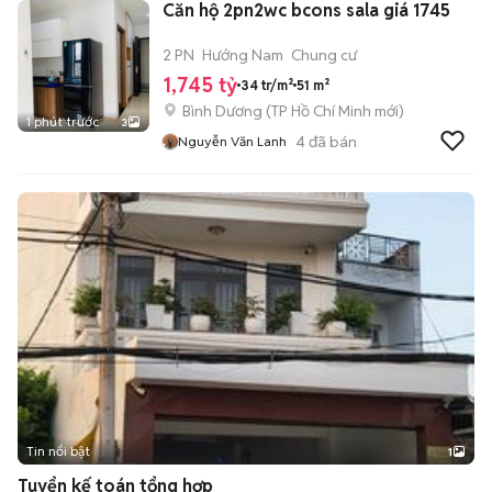
Căn hộ 2pn2wc bcons sala giá 1745
2 PN
Hướng Nam
Chung cư
1,745 tỷ
34 tr/m²
51 m²
Bình Dương
(
TP Hồ Chí Minh
mới)
1 phút trước
3
4
đã bán
Nguyễn Văn Lanh
Tin nổi bật
1
Tuyển kế toán tổng hợp