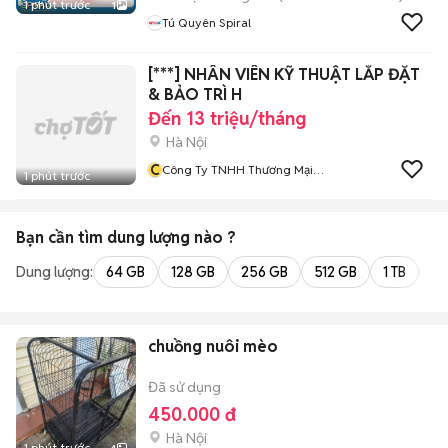
1 phút trước
1
Tú Quyên Spiral
[***] NHÂN VIÊN KỸ THUẬT LẮP ĐẶT
& BẢO TRÌ H
Đến 13 triệu/tháng
Hà Nội
C
Công Ty TNHH Thương Mại
1 phút trước
Giải Pháp Ưu Việt
Bạn cần tìm
dung lượng
nào ?
Dung lượng:
64 GB
128 GB
256 GB
512 GB
1 TB
2 
chuồng nuôi mèo
Đã sử dụng
450.000 đ
Hà Nội
1 phút trước