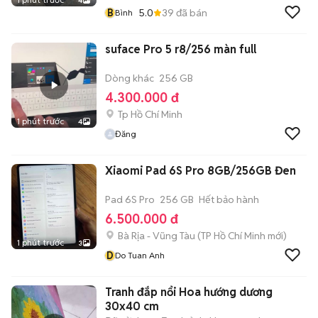
4
B
5.0
39
đã bán
Bình
suface Pro 5 r8/256 màn full
Dòng khác
256 GB
4.300.000 đ
Tp Hồ Chí Minh
1 phút trước
4
Đăng
Xiaomi Pad 6S Pro 8GB/256GB Đen
Pad 6S Pro
256 GB
Hết bảo hành
6.500.000 đ
Bà Rịa - Vũng Tàu
(
TP Hồ Chí Minh
mới)
1 phút trước
3
D
Do Tuan Anh
Tranh đắp nổi Hoa hướng dương
30x40 cm