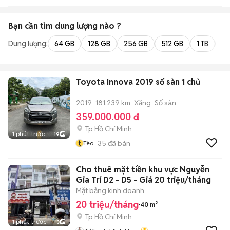
Bạn cần tìm
dung lượng
nào ?
Dung lượng:
64 GB
128 GB
256 GB
512 GB
1 TB
2 
Toyota Innova 2019 số sàn 1 chủ
2019
181.239 km
Xăng
Số sàn
359.000.000 đ
Tp Hồ Chí Minh
1 phút trước
19
t
35
đã bán
Tèo
Cho thuê mặt tiền khu vực Nguyễn
Gia Trí D2 - D5 - Giá 20 triệu/tháng
Mặt bằng kinh doanh
20 triệu/tháng
40 m²
Tp Hồ Chí Minh
1 phút trước
3