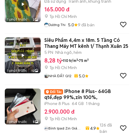
Đã sử dụng
Tranh ảnh, khung tranh
165.000 đ
Tp Hồ Chí Minh
1 phút trước
2
5.0
9
đã bán
Dương Thi
Siêu Phẩm 4,4m x 18m. 5 Tầng Có
Thang Máy MT kênh 1/ Thạnh Xuân 25
5 PN
Nhà ngõ, hẻm
8,28 tỷ
110 tr/m²
75 m²
Tp Hồ Chí Minh
1 phút trước
12
5.0
NHÀ ĐẤT Q12
IPhone 8 Plus- 64GB
qtế,đẹp 99%,zin 100%,
iPhone 8 Plus
64 GB
1 tháng
2.900.000 đ
Tp Hồ Chí Minh
1 phút trước
5
126
đã
4.9
Bình Ipad Zin Giá
bán
Tốt