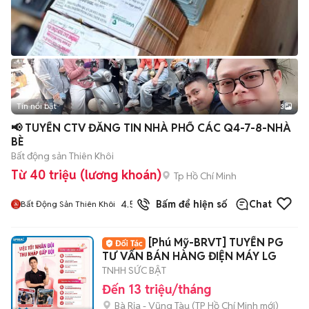
Tin nổi bật
3
📢 TUYỂN CTV ĐĂNG TIN NHÀ PHỐ CÁC Q4-7-8-NHÀ
BÈ
Bất động sản Thiên Khôi
Từ 40 triệu (lương khoán)
Tp Hồ Chí Minh
4.5
Bấm để hiện số
Chat
Bất Động Sản Thiên Khôi
[Phú Mỹ-BRVT] TUYỂN PG
TƯ VẤN BÁN HÀNG ĐIỆN MÁY LG
TNHH SỨC BẬT
Đến 13 triệu/tháng
Bà Rịa - Vũng Tàu
(
TP Hồ Chí Minh
mới)