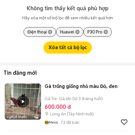
Không tìm thấy kết quả phù hợp
Hãy xóa một số bộ lọc để xem nhiều kết quả hơn
Điện thoại
Huawei
P30 Pro
Xóa tất cả bộ lọc
Tin đăng mới
Gà trống giống nhỏ màu Đỏ, đen
Gà Tre
Gà lớn (từ 3 tháng tuổi)
600.000 đ
Long An
(
Tây Ninh
mới)
1 phút trước
1
m
73
đã bán
Messi