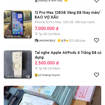
Dương Lê Anh Huy
12 Pro Max 128GB Vàng Đã thay màn/
BAO VỢ XẤU
iPhone 12 Pro Max
128 GB
Hết bảo hành
7.000.000 đ
Tp Hồ Chí Minh
1 phút trước
6
4.9
203
đã bán
SANGMOBILE
Tai nghe Apple AirPods 4 Trắng Đã sử
dụng
2.500.000 đ
Tp Hồ Chí Minh
L
Lê Hoàng Huynh
1 phút trước
5