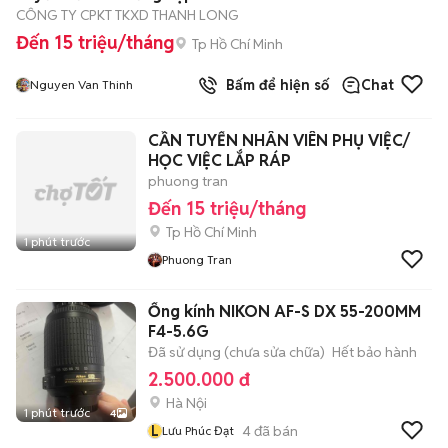
CÔNG TY CPKT TKXD THANH LONG
Đến 15 triệu/tháng
Tp Hồ Chí Minh
Bấm để hiện số
Chat
Nguyen Van Thinh
CẦN TUYỂN NHÂN VIÊN PHỤ VIỆC/
HỌC VIỆC LẮP RÁP
phuong tran
Đến 15 triệu/tháng
Tp Hồ Chí Minh
1 phút trước
Phuong Tran
Ống kính NIKON AF-S DX 55-200MM
F4-5.6G
Đã sử dụng (chưa sửa chữa)
Hết bảo hành
2.500.000 đ
Hà Nội
1 phút trước
4
L
4
đã bán
Lưu Phúc Đạt