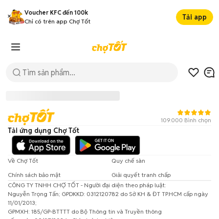
Voucher KFC đến 100k
Tải app
Chỉ có trên app Chợ Tốt
109.000 Bình chọn
Tải ứng dụng Chợ Tốt
Về Chợ Tốt
Quy chế sàn
Chính sách bảo mật
Giải quyết tranh chấp
CÔNG TY TNHH CHỢ TỐT - Người đại diện theo pháp luật:
Đã có lỗi xảy ra!
Nguyễn Trọng Tấn; GPDKKD: 0312120782 do Sở KH & ĐT TP.HCM cấp ngày
11/01/2013;
Vui lòng thử lại sau.
GPMXH: 185/GP-BTTTT do Bộ Thông tin và Truyền thông