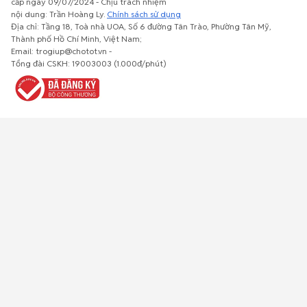
cấp ngày 09/07/2024 - Chịu trách nhiệm
nội dung: Trần Hoàng Ly.
Chính sách sử dụng
Địa chỉ: Tầng 18, Toà nhà UOA, Số 6 đường Tân Trào, Phường Tân Mỹ,
Thành phố Hồ Chí Minh, Việt Nam;
Email: trogiup@chotot.vn -
Bất động
Xe cộ
Thú cưng
Đồ gia
Giải trí, Thể
Tổng đài CSKH: 19003003 (1.000đ/phút)
sản
dụng, nội
thao, Sở
thất, cây
thích
cảnh
Việc làm
Đồ điện tử
Tủ lạnh, máy
Đồ dùng văn
Thời trang,
lạnh, máy
phòng,
Đồ dùng cá
giặt
công nông
nhân
nghiệp
Về trang chủ