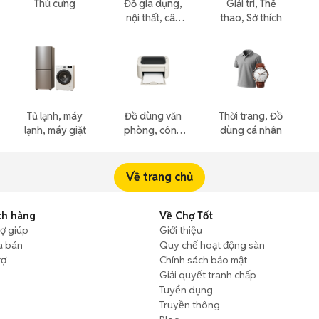
Thú cưng
Đồ gia dụng,
Giải trí, Thể
nội thất, cây
thao, Sở thích
cảnh
Tủ lạnh, máy
Đồ dùng văn
Thời trang, Đồ
lạnh, máy giặt
phòng, công
dùng cá nhân
nông nghiệp
Về trang chủ
ch hàng
Về Chợ Tốt
rợ giúp
Giới thiệu
a bán
Quy chế hoạt động sàn
rợ
Chính sách bảo mật
Giải quyết tranh chấp
Tuyển dụng
Truyền thông