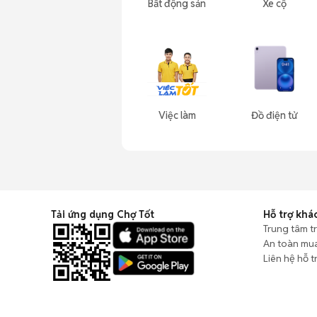
Bất động sản
Xe cộ
Việc làm
Đồ điện tử
Tải ứng dụng Chợ Tốt
Hỗ trợ khá
Trung tâm t
An toàn mu
Liên hệ hỗ t