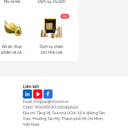
Mẹ và bé
Dịch vụ, Du lịch
Đồ ăn, thực
Dịch vụ chăm
phẩm và các
sóc nhà cửa
loại khác
Liên kết
Email:
trogiup@chotot.vn
CSKH:
19003003
(1.000đ/phút)
Địa chỉ: Tầng 18, Toà nhà UOA, Số 6 đường Tân
Trào, Phường Tân Mỹ, Thành phố Hồ Chí Minh,
Việt Nam