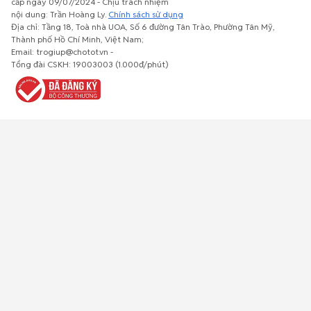
cấp ngày 09/07/2024 - Chịu trách nhiệm
nội dung: Trần Hoàng Ly.
Chính sách sử dụng
Địa chỉ: Tầng 18, Toà nhà UOA, Số 6 đường Tân Trào, Phường Tân Mỹ,
Thành phố Hồ Chí Minh, Việt Nam;
Email: trogiup@chotot.vn -
Bất động
Xe cộ
Thú cưng
Đồ gia
Giải trí, Thể
Tổng đài CSKH: 19003003 (1.000đ/phút)
sản
dụng, nội
thao, Sở
thất, cây
thích
cảnh
Việc làm
Đồ điện tử
Tủ lạnh, máy
Đồ dùng văn
Thời trang,
lạnh, máy
phòng,
Đồ dùng cá
giặt
công nông
nhân
nghiệp
Về trang chủ