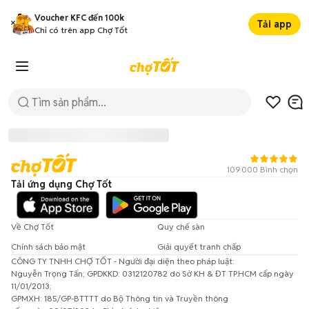
Voucher KFC đến 100k
Tải app
Chỉ có trên app Chợ Tốt
109.000 Bình chọn
Tải ứng dụng Chợ Tốt
Về Chợ Tốt
Quy chế sàn
Chính sách bảo mật
Giải quyết tranh chấp
CÔNG TY TNHH CHỢ TỐT - Người đại diện theo pháp luật:
Đã có lỗi xảy ra!
Nguyễn Trọng Tấn; GPDKKD: 0312120782 do Sở KH & ĐT TP.HCM cấp ngày
11/01/2013;
Vui lòng thử lại sau.
GPMXH: 185/GP-BTTTT do Bộ Thông tin và Truyền thông