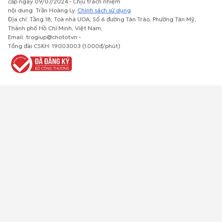
cấp ngày 09/07/2024 - Chịu trách nhiệm
nội dung: Trần Hoàng Ly.
Chính sách sử dụng
Địa chỉ: Tầng 18, Toà nhà UOA, Số 6 đường Tân Trào, Phường Tân Mỹ,
Thành phố Hồ Chí Minh, Việt Nam;
Email: trogiup@chotot.vn -
Bất động
Xe cộ
Thú cưng
Đồ gia
Giải trí, Thể
Tổng đài CSKH: 19003003 (1.000đ/phút)
sản
dụng, nội
thao, Sở
thất, cây
thích
cảnh
Việc làm
Đồ điện tử
Tủ lạnh, máy
Đồ dùng văn
Thời trang,
lạnh, máy
phòng,
Đồ dùng cá
giặt
công nông
nhân
nghiệp
Về trang chủ