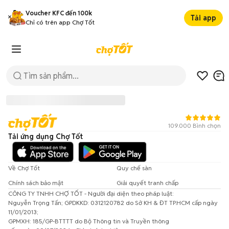
Voucher KFC đến 100k
Tải app
Chỉ có trên app Chợ Tốt
109.000 Bình chọn
Tải ứng dụng Chợ Tốt
Về Chợ Tốt
Quy chế sàn
Chính sách bảo mật
Giải quyết tranh chấp
CÔNG TY TNHH CHỢ TỐT - Người đại diện theo pháp luật:
Đã có lỗi xảy ra!
Nguyễn Trọng Tấn; GPDKKD: 0312120782 do Sở KH & ĐT TP.HCM cấp ngày
11/01/2013;
Vui lòng thử lại sau.
GPMXH: 185/GP-BTTTT do Bộ Thông tin và Truyền thông