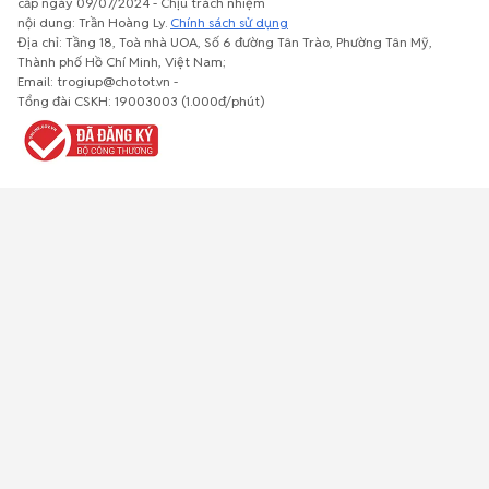
cấp ngày 09/07/2024 - Chịu trách nhiệm
nội dung: Trần Hoàng Ly.
Chính sách sử dụng
Địa chỉ: Tầng 18, Toà nhà UOA, Số 6 đường Tân Trào, Phường Tân Mỹ,
Thành phố Hồ Chí Minh, Việt Nam;
Email: trogiup@chotot.vn -
Bất động
Xe cộ
Thú cưng
Đồ gia
Giải trí, Thể
Tổng đài CSKH: 19003003 (1.000đ/phút)
sản
dụng, nội
thao, Sở
thất, cây
thích
cảnh
Việc làm
Đồ điện tử
Tủ lạnh, máy
Đồ dùng văn
Thời trang,
lạnh, máy
phòng,
Đồ dùng cá
giặt
công nông
nhân
nghiệp
Về trang chủ