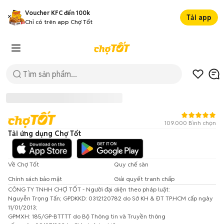
Voucher KFC đến 100k
Tải app
Chỉ có trên app Chợ Tốt
109.000 Bình chọn
Tải ứng dụng Chợ Tốt
Về Chợ Tốt
Quy chế sàn
Chính sách bảo mật
Giải quyết tranh chấp
CÔNG TY TNHH CHỢ TỐT - Người đại diện theo pháp luật:
Đã có lỗi xảy ra!
Nguyễn Trọng Tấn; GPDKKD: 0312120782 do Sở KH & ĐT TP.HCM cấp ngày
11/01/2013;
Vui lòng thử lại sau.
GPMXH: 185/GP-BTTTT do Bộ Thông tin và Truyền thông