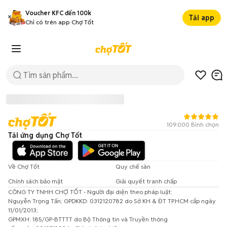
Voucher KFC đến 100k
Tải app
Chỉ có trên app Chợ Tốt
109.000 Bình chọn
Tải ứng dụng Chợ Tốt
Về Chợ Tốt
Quy chế sàn
Chính sách bảo mật
Giải quyết tranh chấp
CÔNG TY TNHH CHỢ TỐT - Người đại diện theo pháp luật:
Đã có lỗi xảy ra!
Nguyễn Trọng Tấn; GPDKKD: 0312120782 do Sở KH & ĐT TP.HCM cấp ngày
11/01/2013;
Vui lòng thử lại sau.
GPMXH: 185/GP-BTTTT do Bộ Thông tin và Truyền thông