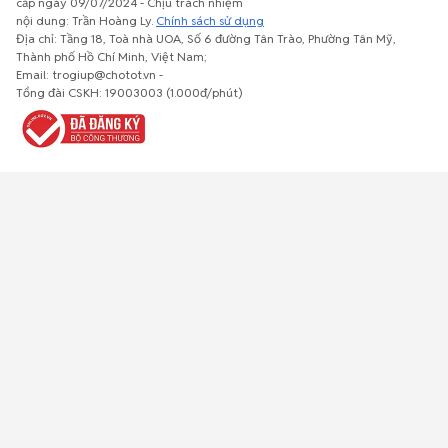
cấp ngày 09/07/2024 - Chịu trách nhiệm
nội dung: Trần Hoàng Ly.
Chính sách sử dụng
Địa chỉ: Tầng 18, Toà nhà UOA, Số 6 đường Tân Trào, Phường Tân Mỹ,
Thành phố Hồ Chí Minh, Việt Nam;
Email: trogiup@chotot.vn -
Bất động
Xe cộ
Thú cưng
Đồ gia
Giải trí, Thể
Tổng đài CSKH: 19003003 (1.000đ/phút)
sản
dụng, nội
thao, Sở
thất, cây
thích
cảnh
Việc làm
Đồ điện tử
Tủ lạnh, máy
Đồ dùng văn
Thời trang,
lạnh, máy
phòng,
Đồ dùng cá
giặt
công nông
nhân
nghiệp
Về trang chủ