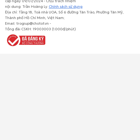
cấp ngày 09/07/2024 - Chịu trách nhiệm
nội dung: Trần Hoàng Ly.
Chính sách sử dụng
Địa chỉ: Tầng 18, Toà nhà UOA, Số 6 đường Tân Trào, Phường Tân Mỹ,
Thành phố Hồ Chí Minh, Việt Nam;
Email: trogiup@chotot.vn -
Bất động
Xe cộ
Thú cưng
Đồ gia
Giải trí, Thể
Tổng đài CSKH: 19003003 (1.000đ/phút)
sản
dụng, nội
thao, Sở
thất, cây
thích
cảnh
Việc làm
Đồ điện tử
Tủ lạnh, máy
Đồ dùng văn
Thời trang,
lạnh, máy
phòng,
Đồ dùng cá
giặt
công nông
nhân
nghiệp
Về trang chủ