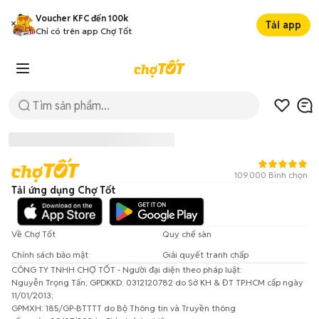
Voucher KFC đến 100k
Tải app
Chỉ có trên app Chợ Tốt
109.000 Bình chọn
Tải ứng dụng Chợ Tốt
Về Chợ Tốt
Quy chế sàn
Chính sách bảo mật
Giải quyết tranh chấp
CÔNG TY TNHH CHỢ TỐT - Người đại diện theo pháp luật:
Đã có lỗi xảy ra!
Nguyễn Trọng Tấn; GPDKKD: 0312120782 do Sở KH & ĐT TP.HCM cấp ngày
11/01/2013;
Vui lòng thử lại sau.
GPMXH: 185/GP-BTTTT do Bộ Thông tin và Truyền thông