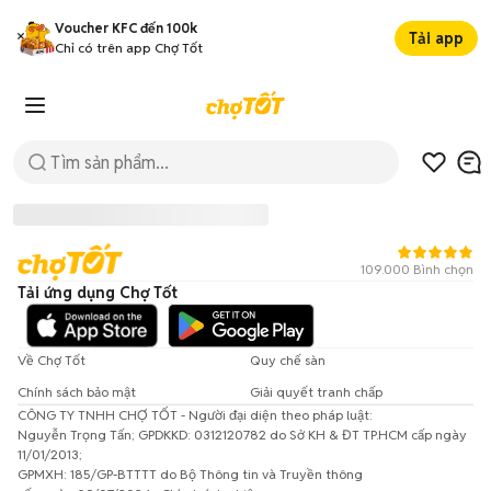
Voucher KFC đến 100k
Tải app
Chỉ có trên app Chợ Tốt
109.000 Bình chọn
Tải ứng dụng Chợ Tốt
Về Chợ Tốt
Quy chế sàn
Chính sách bảo mật
Giải quyết tranh chấp
CÔNG TY TNHH CHỢ TỐT - Người đại diện theo pháp luật:
Đã có lỗi xảy ra!
Nguyễn Trọng Tấn; GPDKKD: 0312120782 do Sở KH & ĐT TP.HCM cấp ngày
11/01/2013;
Vui lòng thử lại sau.
GPMXH: 185/GP-BTTTT do Bộ Thông tin và Truyền thông