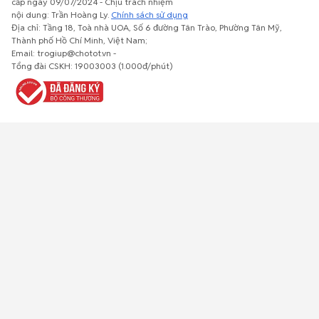
cấp ngày 09/07/2024 - Chịu trách nhiệm
nội dung: Trần Hoàng Ly.
Chính sách sử dụng
Địa chỉ: Tầng 18, Toà nhà UOA, Số 6 đường Tân Trào, Phường Tân Mỹ,
Thành phố Hồ Chí Minh, Việt Nam;
Email: trogiup@chotot.vn -
Bất động
Xe cộ
Thú cưng
Đồ gia
Giải trí, Thể
Tổng đài CSKH: 19003003 (1.000đ/phút)
sản
dụng, nội
thao, Sở
thất, cây
thích
cảnh
Việc làm
Đồ điện tử
Tủ lạnh, máy
Đồ dùng văn
Thời trang,
lạnh, máy
phòng,
Đồ dùng cá
giặt
công nông
nhân
nghiệp
Về trang chủ