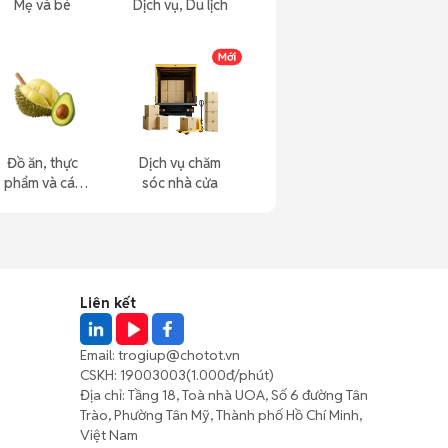
Mẹ và bé
Dịch vụ, Du lịch
Đồ ăn, thực
Dịch vụ chăm
phẩm và các
sóc nhà cửa
loại khác
Liên kết
Email:
trogiup@chotot.vn
CSKH:
19003003
(1.000đ/phút)
Địa chỉ: Tầng 18, Toà nhà UOA, Số 6 đường Tân
Trào, Phường Tân Mỹ, Thành phố Hồ Chí Minh,
Việt Nam