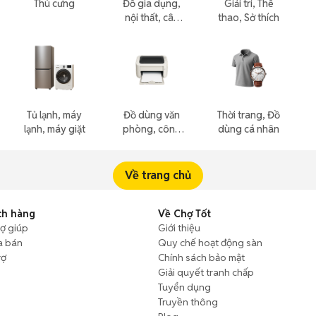
Thú cưng
Đồ gia dụng,
Giải trí, Thể
nội thất, cây
thao, Sở thích
cảnh
Tủ lạnh, máy
Đồ dùng văn
Thời trang, Đồ
lạnh, máy giặt
phòng, công
dùng cá nhân
nông nghiệp
Về trang chủ
ch hàng
Về Chợ Tốt
rợ giúp
Giới thiệu
a bán
Quy chế hoạt động sàn
rợ
Chính sách bảo mật
Giải quyết tranh chấp
Tuyển dụng
Truyền thông