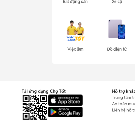
Bất động sản
Xe cộ
Việc làm
Đồ điện tử
Tải ứng dụng Chợ Tốt
Hỗ trợ khá
Trung tâm t
An toàn mu
Liên hệ hỗ t