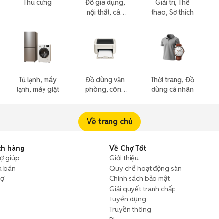
Thú cưng
Đồ gia dụng,
Giải trí, Thể
nội thất, cây
thao, Sở thích
cảnh
Tủ lạnh, máy
Đồ dùng văn
Thời trang, Đồ
lạnh, máy giặt
phòng, công
dùng cá nhân
nông nghiệp
Về trang chủ
ch hàng
Về Chợ Tốt
rợ giúp
Giới thiệu
a bán
Quy chế hoạt động sàn
rợ
Chính sách bảo mật
Giải quyết tranh chấp
Tuyển dụng
Truyền thông