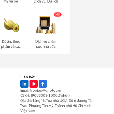
Mẹ và bé
Dịch vụ, Du lịch
Đồ ăn, thực
Dịch vụ chăm
phẩm và các
sóc nhà cửa
loại khác
Liên kết
Email:
trogiup@chotot.vn
CSKH:
19003003
(1.000đ/phút)
Địa chỉ: Tầng 18, Toà nhà UOA, Số 6 đường Tân
Trào, Phường Tân Mỹ, Thành phố Hồ Chí Minh,
Việt Nam