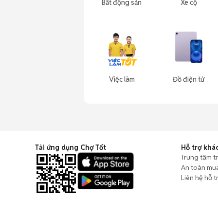
Bất động sản
Xe cộ
Việc làm
Đồ điện tử
Tải ứng dụng Chợ Tốt
Hỗ trợ khá
Trung tâm t
An toàn mu
Liên hệ hỗ t