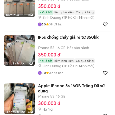
350.000 đ
Giá tốt
Kèm phụ kiện
Có quà tặng
hôm qua
3
Bình Dương
(
TP Hồ Chí Minh
mới)
5.0
39
đã bán
IP5s chống cháy giá rẻ từ 350kk
iPhone 5S
16 GB
Hết bảo hành
350.000 đ
Giá tốt
Kèm phụ kiện
Có quà tặng
2 ngày trước
3
Bình Dương
(
TP Hồ Chí Minh
mới)
5.0
39
đã bán
Apple iPhone 5s 16GB Trắng Đã sử
dụng
iPhone 5S
16 GB
300.000 đ
Hà Nội
4 ngày trước
6