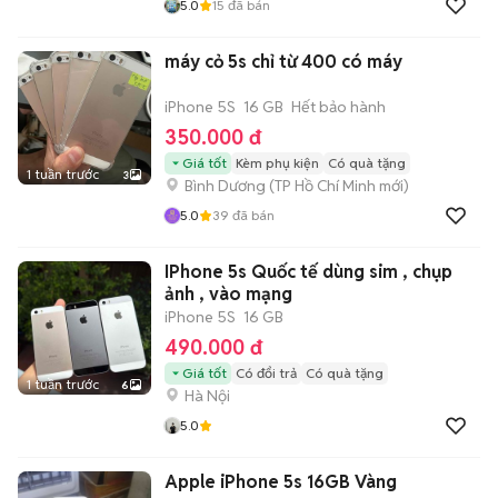
5.0
15
đã bán
máy cỏ 5s chỉ từ 400 có máy
iPhone 5S
16 GB
Hết bảo hành
350.000 đ
Giá tốt
Kèm phụ kiện
Có quà tặng
1 tuần trước
3
Bình Dương
(
TP Hồ Chí Minh
mới)
5.0
39
đã bán
IPhone 5s Quốc tế dùng sim , chụp
ảnh , vào mạng
iPhone 5S
16 GB
490.000 đ
Giá tốt
Có đổi trả
Có quà tặng
1 tuần trước
6
Hà Nội
5.0
Apple iPhone 5s 16GB Vàng