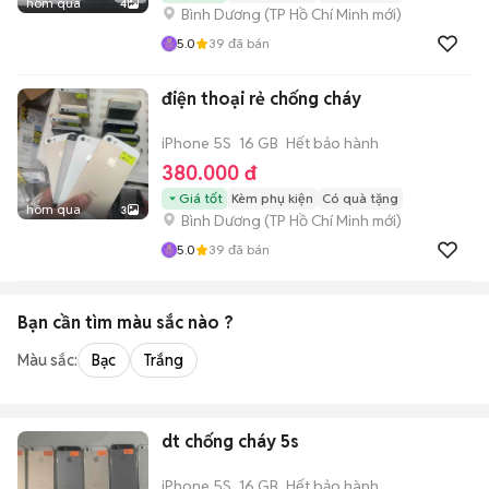
hôm qua
4
Bình Dương
(
TP Hồ Chí Minh
mới)
5.0
39
đã bán
điện thoại rẻ chống cháy
iPhone 5S
16 GB
Hết bảo hành
380.000 đ
Giá tốt
Kèm phụ kiện
Có quà tặng
hôm qua
3
Bình Dương
(
TP Hồ Chí Minh
mới)
5.0
39
đã bán
Bạn cần tìm
màu sắc
nào ?
Màu sắc:
Bạc
Trắng
dt chống cháy 5s
iPhone 5S
16 GB
Hết bảo hành