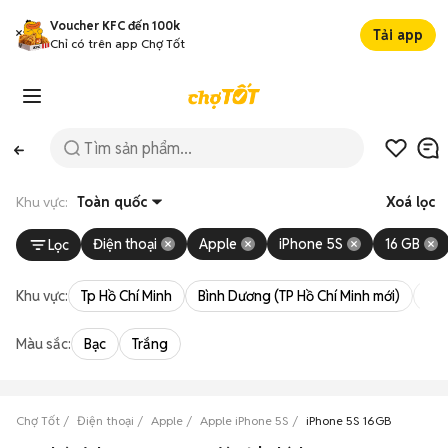
Voucher KFC đến 100k
Tải app
Chỉ có trên app Chợ Tốt
Khu vực:
Toàn quốc
Xoá lọc
Điện thoại
Apple
iPhone 5S
16 GB
Lọc
Khu vực:
Tp Hồ Chí Minh
Bình Dương (TP Hồ Chí Minh mới)
Bà 
Màu sắc:
Bạc
Trắng
Chợ Tốt
Điện thoại
Apple
Apple iPhone 5S
iPhone 5S 16GB