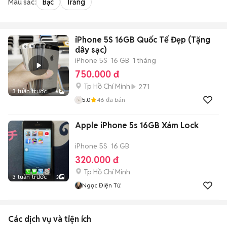
Màu sắc:
Bạc
Trắng
iPhone 5S 16GB Quốc Tế Đẹp (Tặng
dây sạc)
iPhone 5S
16 GB
1 tháng
750.000 đ
Tp Hồ Chí Minh
271
3 tuần trước
6
5.0
46
đã bán
Apple iPhone 5s 16GB Xám Lock
iPhone 5S
16 GB
320.000 đ
Tp Hồ Chí Minh
3 tuần trước
3
Ngọc Điện Tử
Các dịch vụ và tiện ích