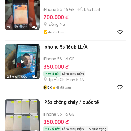
iPhone 5S
16 GB
Hết bảo hành
700.000 đ
Đồng Nai
20 giờ trước
4
46
đã bán
iphone 5s 16gb LL/A
iPhone 5S
16 GB
350.000 đ
Giá tốt
Kèm phụ kiện
23 giờ trước
4
Tp Hồ Chí Minh
16
P
5.0
41
đã bán
IP5s chống cháy / quốc tế
iPhone 5S
16 GB
350.000 đ
Giá tốt
Kèm phụ kiện
Có quà tặng