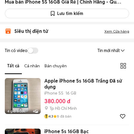
Mua bán iPhone 5S 16GB Giá Rẻ | Chính Hãng - Quốc Tế
Lưu tìm kiếm
Siêu thị điện tử
Xem Cửa hàng
Tin có video
Tin mới nhất
Tất cả
Cá nhân
Bán chuyên
Apple iPhone 5s 16GB Trắng Đã sử
dụng
iPhone 5S
16 GB
380.000 đ
Tp Hồ Chí Minh
4 giờ trước
4
T
4.3
8
đã bán
iPhone 5s 16GB Bạc