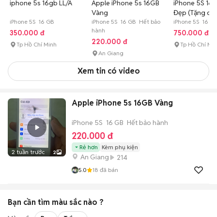
iphone 5s 16gb LL/A
Apple iPhone 5s 16GB
iPhone 5S 16
Vàng
Đẹp (Tặng dây
iPhone 5S 16 GB
iPhone 5S 16 GB Hết bảo
iPhone 5S 16 G
hành
350.000 đ
750.000 đ
220.000 đ
Tp Hồ Chí Minh
Tp Hồ Chí Mi
An Giang
Xem tin có video
Apple iPhone 5s 16GB Vàng
iPhone 5S
16 GB
Hết bảo hành
220.000 đ
Rẻ hơn
Kèm phụ kiện
2 tuần trước
2
An Giang
214
5.0
18
đã bán
Bạn cần tìm
màu sắc
nào ?