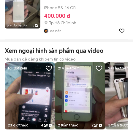
iPhone 5S
16 GB
400.000 đ
Tp Hồ Chí Minh
2 tuần trước
5
1
đã bán
Xem ngoại hình sản phẩm qua video
Mua bán dễ dàng khi xem tin có video
16
lượt xem
214
lượt xem
271
lượt xem
23 giờ trước
4
1
2 tuần trước
2
1
3 tuần trước