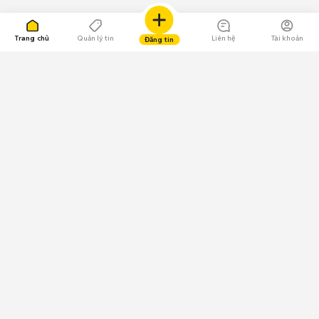
Trang chủ
Quản lý tin
Liên hệ
Tài khoản
Đăng tin
109.000 Bình chọn
Tải ứng dụng Chợ Tốt
Về Chợ Tốt
Quy chế sàn
Chính sách bảo mật
Giải quyết tranh chấp
CÔNG TY TNHH CHỢ TỐT - Người đại diện theo pháp luật:
Nguyễn Trọng Tấn; GPDKKD: 0312120782 do Sở KH & ĐT TP.HCM cấp ngày
11/01/2013;