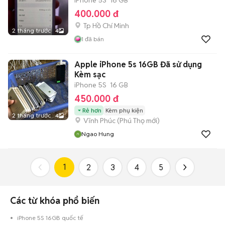
iPhone 5S
16 GB
400.000 đ
Tp Hồ Chí Minh
2 tháng trước
4
1
đã bán
Apple iPhone 5s 16GB Đã sử dụng
Kèm sạc
iPhone 5S
16 GB
450.000 đ
Rẻ hơn
Kèm phụ kiện
2 tháng trước
4
Vĩnh Phúc
(
Phú Thọ
mới)
Ngao Hung
1
2
3
4
5
Các từ khóa phổ biến
iPhone 5S 16GB quốc tế