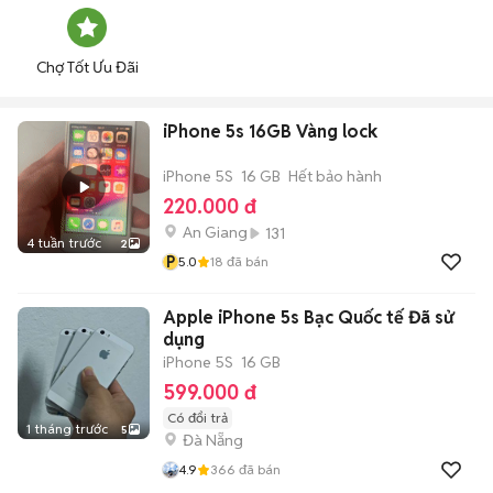
Chợ Tốt Ưu Đãi
iPhone 5s 16GB Vàng lock
iPhone 5S
16 GB
Hết bảo hành
220.000 đ
An Giang
131
4 tuần trước
2
P
5.0
18
đã bán
Apple iPhone 5s Bạc Quốc tế Đã sử
dụng
iPhone 5S
16 GB
599.000 đ
Có đổi trả
1 tháng trước
5
Đà Nẵng
4.9
366
đã bán