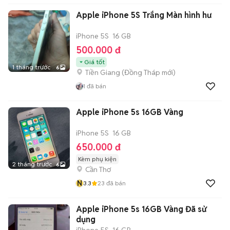
Apple iPhone 5S Trắng Màn hình hư
iPhone 5S
16 GB
500.000 đ
Giá tốt
1 tháng trước
6
Tiền Giang
(
Đồng Tháp
mới)
1
đã bán
Apple iPhone 5s 16GB Vàng
iPhone 5S
16 GB
650.000 đ
Kèm phụ kiện
2 tháng trước
6
Cần Thơ
N
3.3
23
đã bán
Apple iPhone 5s 16GB Vàng Đã sử
dụng