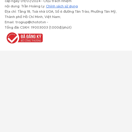
cấp ngày 09/07/2024 - Chịu trách nhiệm
nội dung: Trần Hoàng Ly.
Chính sách sử dụng
Địa chỉ: Tầng 18, Toà nhà UOA, Số 6 đường Tân Trào, Phường Tân Mỹ,
Thành phố Hồ Chí Minh, Việt Nam;
Email: trogiup@chotot.vn -
Bất động
Xe cộ
Thú cưng
Đồ gia
Giải trí, Thể
Tổng đài CSKH: 19003003 (1.000đ/phút)
sản
dụng, nội
thao, Sở
thất, cây
thích
cảnh
Việc làm
Đồ điện tử
Tủ lạnh, máy
Đồ dùng văn
Thời trang,
lạnh, máy
phòng,
Đồ dùng cá
giặt
công nông
nhân
nghiệp
Về trang chủ