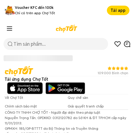
Voucher KFC đến 100k
Tải app
Chỉ có trên app Chợ Tốt
109.000 Bình chọn
Tải ứng dụng Chợ Tốt
Về Chợ Tốt
Quy chế sàn
Chính sách bảo mật
Giải quyết tranh chấp
CÔNG TY TNHH CHỢ TỐT - Người đại diện theo pháp luật:
Đã có lỗi xảy ra!
Nguyễn Trọng Tấn; GPDKKD: 0312120782 do Sở KH & ĐT TP.HCM cấp ngày
11/01/2013;
Vui lòng thử lại sau.
GPMXH: 185/GP-BTTTT do Bộ Thông tin và Truyền thông