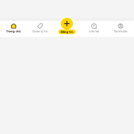
Trang chủ
Quản lý tin
Liên hệ
Tài khoản
Đăng tin
109.000 Bình chọn
Tải ứng dụng Chợ Tốt
Về Chợ Tốt
Quy chế sàn
Chính sách bảo mật
Giải quyết tranh chấp
CÔNG TY TNHH CHỢ TỐT - Người đại diện theo pháp luật:
Nguyễn Trọng Tấn; GPDKKD: 0312120782 do Sở KH & ĐT TP.HCM cấp ngày
11/01/2013;