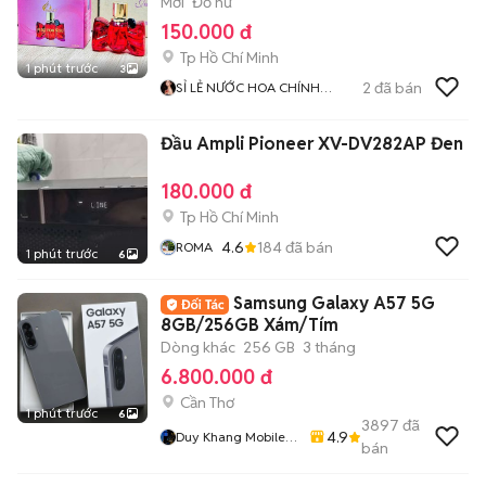
Mới
Đồ nữ
150.000 đ
Tp Hồ Chí Minh
1 phút trước
3
2
đã bán
SỈ LẺ NƯỚC HOA CHÍNH
HÃNG
Đầu Ampli Pioneer XV-DV282AP Đen
180.000 đ
Tp Hồ Chí Minh
4.6
184
đã bán
ROMA
1 phút trước
6
Samsung Galaxy A57 5G
8GB/256GB Xám/Tím
Dòng khác
256 GB
3 tháng
6.800.000 đ
Cần Thơ
1 phút trước
6
3897
đã
4.9
Duy Khang Mobile
bán
Cần Thơ