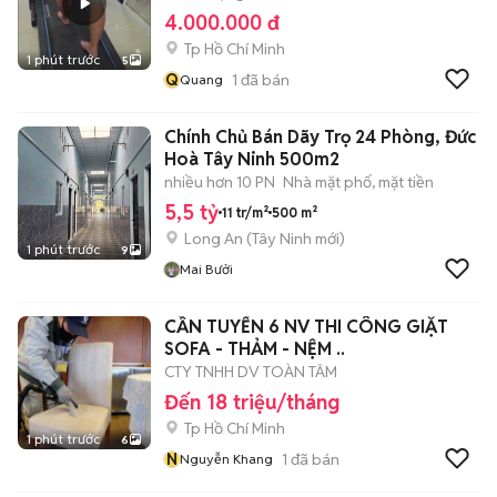
4.000.000 đ
Tp Hồ Chí Minh
1 phút trước
5
Q
1
đã bán
Quang
Chính Chủ Bán Dãy Trọ 24 Phòng, Đức
Hoà Tây Ninh 500m2
nhiều hơn 10 PN
Nhà mặt phố, mặt tiền
5,5 tỷ
11 tr/m²
500 m²
Long An
(
Tây Ninh
mới)
1 phút trước
9
Mai Bưởi
CẦN TUYỂN 6 NV THI CÔNG GIẶT
SOFA - THẢM - NỆM ..
CTY TNHH DV TOÀN TÂM
Đến 18 triệu/tháng
Tp Hồ Chí Minh
1 phút trước
6
N
1
đã bán
Nguyễn Khang