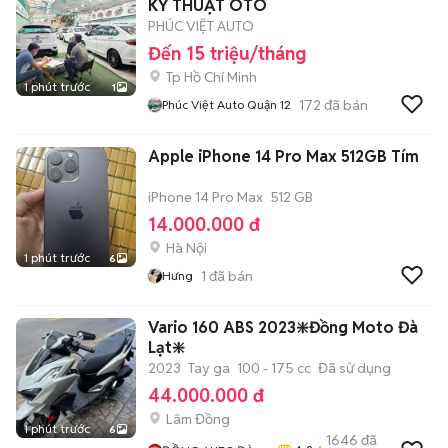
KỸ THUẬT OTO
PHÚC VIỆT AUTO
Đến 15 triệu/tháng
Tp Hồ Chí Minh
1 phút trước
1
172
đã bán
Phúc Việt Auto Quận 12
Apple iPhone 14 Pro Max 512GB Tím
iPhone 14 Pro Max
512 GB
14.000.000 đ
Hà Nội
1 phút trước
6
1
đã bán
Hưng
Vario 160 ABS 2023❇️Đồng Moto Đà
Lạt❇️
2023
Tay ga
100 - 175 cc
Đã sử dụng
44.000.000 đ
Lâm Đồng
1 phút trước
6
1646
đã