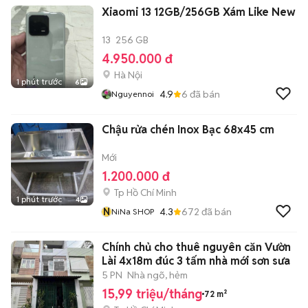
Xiaomi 13 12GB/256GB Xám Like New
13
256 GB
4.950.000 đ
Hà Nội
1 phút trước
6
4.9
6
đã bán
Nguyennoi
Chậu rửa chén Inox Bạc 68x45 cm
Mới
1.200.000 đ
Tp Hồ Chí Minh
1 phút trước
4
N
4.3
672
đã bán
NiNa SHOP
Chính chủ cho thuê nguyên căn Vườn
Lài 4x18m đúc 3 tấm nhà mới sơn sưa
5 PN
Nhà ngõ, hẻm
15,99 triệu/tháng
72 m²