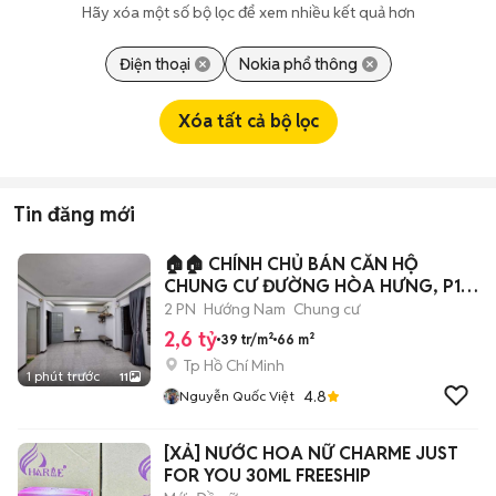
Hãy xóa một số bộ lọc để xem nhiều kết quả hơn
Điện thoại
Nokia phổ thông
Xóa tất cả bộ lọc
Tin đăng mới
🏠🏠 CHÍNH CHỦ BÁN CĂN HỘ
CHUNG CƯ ĐƯỜNG HÒA HƯNG, P12,
Q10
2 PN
Hướng Nam
Chung cư
2,6 tỷ
39 tr/m²
66 m²
Tp Hồ Chí Minh
1 phút trước
11
4.8
Nguyễn Quốc Việt
[XẢ] NƯỚC HOA NỮ CHARME JUST
FOR YOU 30ML FREESHIP