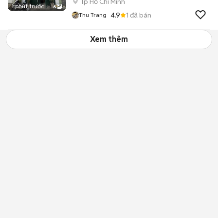
Tp Hồ Chí Minh
1 phút trước
6
4.9
1
đã bán
Thu Trang
Xem thêm