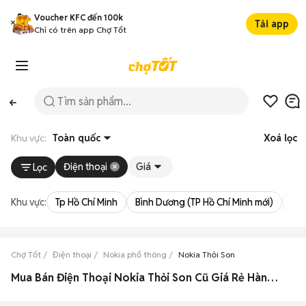
Voucher KFC đến 100k
Tải app
Chỉ có trên app Chợ Tốt
Khu vực:
Toàn quốc
Xoá lọc
Điện thoại
Giá
Lọc
Khu vực:
Tp Hồ Chí Minh
Bình Dương (TP Hồ Chí Minh mới)
Bà 
Chợ Tốt
Điện thoại
Nokia phổ thông
Nokia Thỏi Son
Mua Bán Điện Thoại Nokia Thỏi Son Cũ Giá Rẻ Hàng Chính Hãng