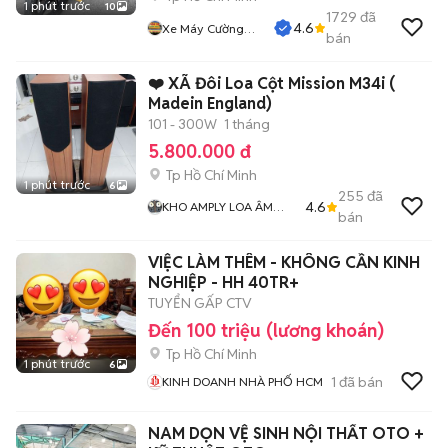
1 phút trước
10
1729
đã
4.6
Xe Máy Cường
bán
Phát
❤️ XÃ Đôi Loa Cột Mission M34i (
Madein England)
101 - 300W
1 tháng
5.800.000 đ
Tp Hồ Chí Minh
1 phút trước
6
255
đã
4.6
KHO AMPLY LOA ÂM
bán
THANH BÃI XỊN GIÁ RẺ
MR THẮNG
VIỆC LÀM THÊM - KHÔNG CẦN KINH
NGHIỆP - HH 40TR+
TUYỂN GẤP CTV
Đến 100 triệu (lương khoán)
Tp Hồ Chí Minh
1 phút trước
6
1
đã bán
KINH DOANH NHÀ PHỐ HCM
NAM DỌN VỆ SINH NỘI THẤT OTO +