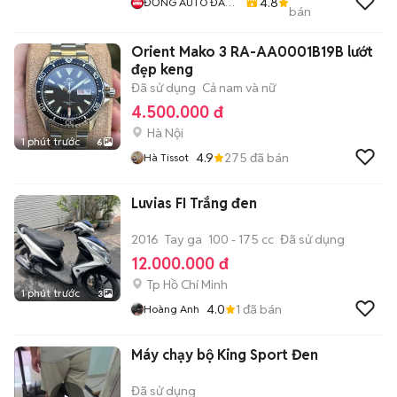
4.8
ĐỒNG AUTO ĐÀ
bán
LẠT
Orient Mako 3 RA-AA0001B19B lướt
đẹp keng
Đã sử dụng
Cả nam và nữ
4.500.000 đ
Hà Nội
1 phút trước
6
4.9
275
đã bán
Hà Tissot
Luvias FI Trắng đen
2016
Tay ga
100 - 175 cc
Đã sử dụng
12.000.000 đ
Tp Hồ Chí Minh
1 phút trước
3
4.0
1
đã bán
Hoàng Anh
Máy chạy bộ King Sport Đen
Đã sử dụng