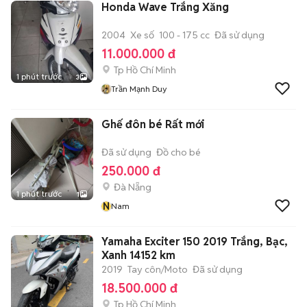
Honda Wave Trắng Xăng
2004
Xe số
100 - 175 cc
Đã sử dụng
11.000.000 đ
Tp Hồ Chí Minh
1 phút trước
3
Trần Mạnh Duy
Ghế đôn bé Rất mới
Đã sử dụng
Đồ cho bé
250.000 đ
Đà Nẵng
1 phút trước
1
N
Nam
Yamaha Exciter 150 2019 Trắng, Bạc,
Xanh 14152 km
2019
Tay côn/Moto
Đã sử dụng
18.500.000 đ
Tp Hồ Chí Minh