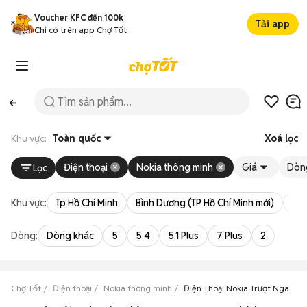
Voucher KFC đến 100k
Tải app
Chỉ có trên app Chợ Tốt
Khu vực:
Toàn quốc
Xoá lọc
Điện thoại
Nokia thông minh
Giá
Dòn
Lọc
Khu vực:
Tp Hồ Chí Minh
Bình Dương (TP Hồ Chí Minh mới)
Bà 
Dòng:
Dòng khác
5
5.4
5.1 Plus
7 Plus
2
Chợ Tốt
Điện thoại
Nokia thông minh
Điện Thoại Nokia Trượt Ngang