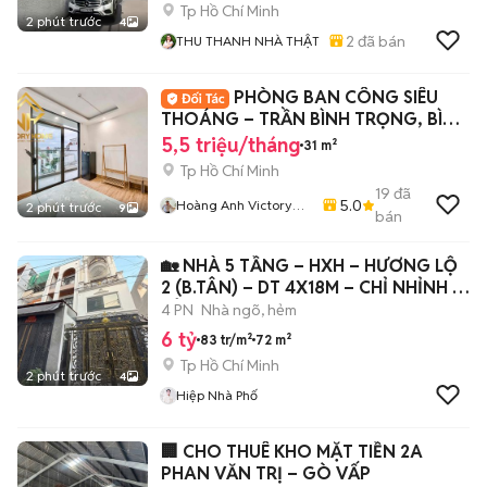
Tp Hồ Chí Minh
2 phút trước
4
2
đã bán
THU THANH NHÀ THẬT
PHÒNG BAN CÔNG SIÊU
THOÁNG – TRẦN BÌNH TRỌNG, BÌNH
THẠNH
5,5 triệu/tháng
31 m²
Tp Hồ Chí Minh
19
đã
5.0
Hoàng Anh Victory
2 phút trước
9
bán
Home
🏡 NHÀ 5 TẦNG – HXH – HƯƠNG LỘ
2 (B.TÂN) – DT 4X18M – CHỈ NHỈNH 6
TỶ
4 PN
Nhà ngõ, hẻm
6 tỷ
83 tr/m²
72 m²
Tp Hồ Chí Minh
2 phút trước
4
Hiệp Nhà Phố
🏢 CHO THUÊ KHO MẶT TIỀN 2A
PHAN VĂN TRỊ – GÒ VẤP