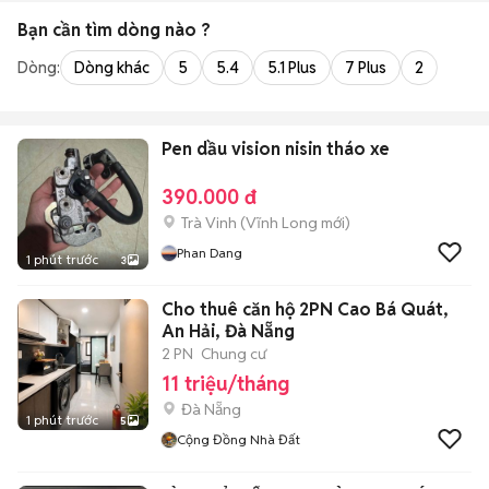
Bạn cần tìm
dòng
nào ?
Dòng:
Dòng khác
5
5.4
5.1 Plus
7 Plus
2
Pen dầu vision nisin tháo xe
390.000 đ
Trà Vinh
(
Vĩnh Long
mới)
Phan Dang
1 phút trước
3
Cho thuê căn hộ 2PN Cao Bá Quát,
An Hải, Đà Nẵng
2 PN
Chung cư
11 triệu/tháng
Đà Nẵng
1 phút trước
5
Cộng Đồng Nhà Đất