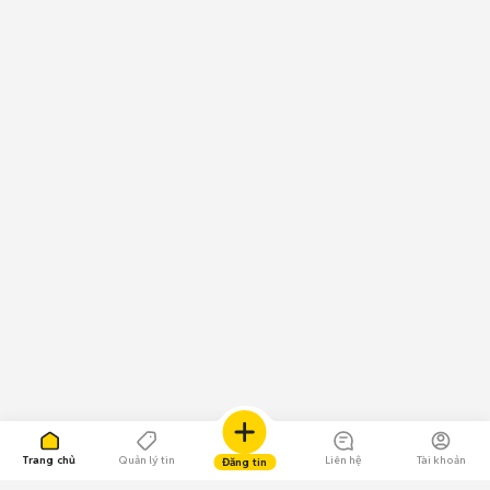
chuột vào Chợ Tốt, bạn đã có thể thỏa sức lựa chọn cho mình một chiếc
Nokia trượt ngang cũ với giá siêu tiết kiệm nhưng vẫn đảm bảo chất
lượng. Trường hợp bạn đang sở hữu chiếc điện thoại Nokia cũ đã qua sử
dụng và muốn bán, hãy chụp hình lại và đăng tin rao bán ngay trên Chợ
Tốt.
Chúc các bạn có trải nghiệm mua bán
điện thoại cũ
tuyệt vời trên Chợ
Tốt.
Trang chủ
Quản lý tin
Liên hệ
Tài khoản
Đăng tin