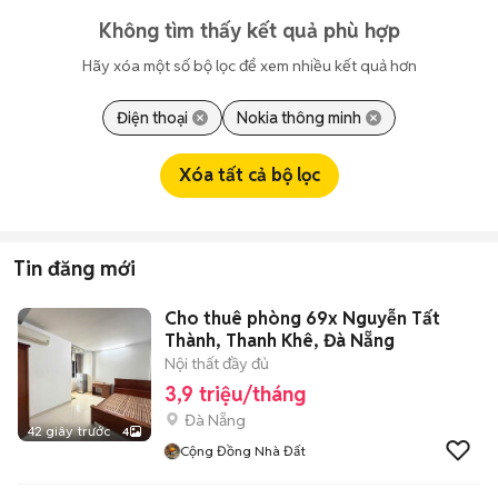
Không tìm thấy kết quả phù hợp
Hãy xóa một số bộ lọc để xem nhiều kết quả hơn
Điện thoại
Nokia thông minh
Xóa tất cả bộ lọc
Tin đăng mới
Cho thuê phòng 69x Nguyễn Tất
Thành, Thanh Khê, Đà Nẵng
Nội thất đầy đủ
3,9 triệu/tháng
Đà Nẵng
42 giây trước
4
Cộng Đồng Nhà Đất