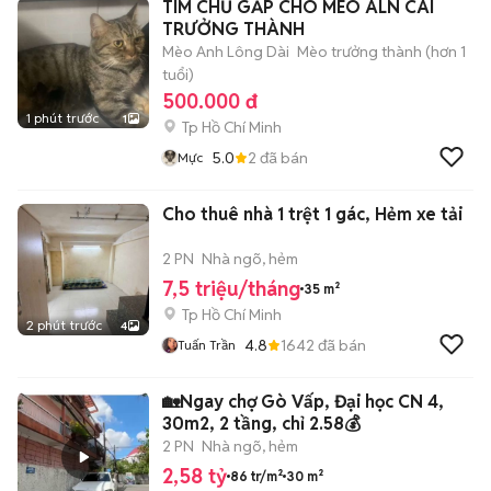
TÌM CHỦ GẤP CHO MÈO ALN CÁI
TRƯỞNG THÀNH
Mèo Anh Lông Dài
Mèo trưởng thành (hơn 1
tuổi)
500.000 đ
1 phút trước
1
Tp Hồ Chí Minh
5.0
2
đã bán
Mực
Cho thuê nhà 1 trệt 1 gác, Hẻm xe tải
2 PN
Nhà ngõ, hẻm
7,5 triệu/tháng
35 m²
Tp Hồ Chí Minh
2 phút trước
4
4.8
1642
đã bán
Tuấn Trần
🏡Ngay chợ Gò Vấp, Đại học CN 4,
30m2, 2 tầng, chỉ 2.58💰
2 PN
Nhà ngõ, hẻm
2,58 tỷ
86 tr/m²
30 m²