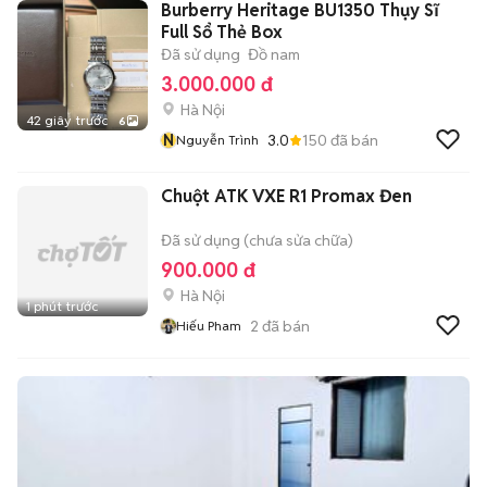
Burberry Heritage BU1350 Thụy Sĩ
Full Sổ Thẻ Box
Đã sử dụng
Đồ nam
3.000.000 đ
Hà Nội
42 giây trước
6
N
3.0
150
đã bán
Nguyễn Trình
Chuột ATK VXE R1 Promax Đen
Đã sử dụng (chưa sửa chữa)
900.000 đ
Hà Nội
1 phút trước
2
đã bán
Hiếu Pham