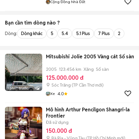
Cộng Đồng Nhà Đất
Bạn cần tìm
dòng
nào ?
Dòng:
Dòng khác
5
5.4
5.1 Plus
7 Plus
2
Mitsubishi Jolie 2005 Vàng cát Số sàn
2005
123.456 km
Xăng
Số sàn
125.000.000 đ
Sóc Trăng
(
TP Cần Thơ
mới)
1 phút trước
3
4.0
Xe
Mô hình Arthur Pencilgon Shangri-la
Frontier
Đã sử dụng
150.000 đ
Bà Rịa - Vũng Tàu
(
TP Hồ Chí Minh
mới)