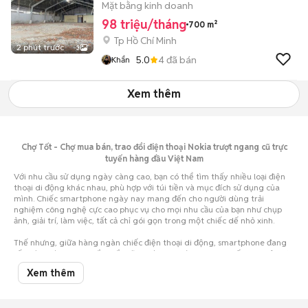
Mặt bằng kinh doanh
98 triệu/tháng
700 m²
Tp Hồ Chí Minh
2 phút trước
3
5.0
4
đã bán
Khẩn
Xem thêm
Chợ Tốt - Chợ mua bán, trao đổi điện thoại Nokia trượt ngang cũ trực
tuyến hàng đầu Việt Nam
Với nhu cầu sử dụng ngày càng cao, bạn có thể tìm thấy nhiều loại điện
thoại di động khác nhau, phù hợp với túi tiền và mục đích sử dụng của
mình. Chiếc smartphone ngày nay mang đến cho người dùng trải
nghiệm công nghệ cực cao phục vụ cho mọi nhu cầu của bạn như chụp
ảnh, giải trí, làm việc, tất cả chỉ gói gọn trong một chiếc dế nhỏ xinh.
Thế nhưng, giữa hàng ngàn chiếc điện thoại di động, smartphone đang
rất thịnh hành, bạn chắc chắn sẽ vô cùng choáng ngợp, khiến cho việc lựa
chọn trở nên vô cùng khó khăn. Nhất là khi hầu bao eo hẹp thì việc cân
Xem thêm
nhắc nên mua điện thoại cũ hay mới, mua của hãng điện thoại nào... lại
càng khó giải quyết.
Đừng lo, đã có Chợ Tốt luôn đồng hành cùng bạn. Chỉ cần một cái click