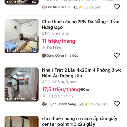
1 phút trước
1
4.5
135
đã bán
Chú Mèo Đi Hia
Cho thuê căn hộ 2PN Đà Nẵng - Trần
Hưng Đạo
2 PN
Chung cư
11 triệu/tháng
Đà Nẵng
1 phút trước
5
Cộng Đồng Nhà Đất
Nhà 1 Trệt 2 Lầu 4x20m 4 Phòng 3 wc
Hẻm Âu Dương Lân
4 PN
Nhà ngõ, hẻm
17,5 triệu/tháng
80 m²
Tp Hồ Chí Minh
1 phút trước
3
5.0
190
đã bán
Huỳnh Thanh Sang
cho thuê chung cư cao cấp cầu giấy
center point 110 cầu giấy