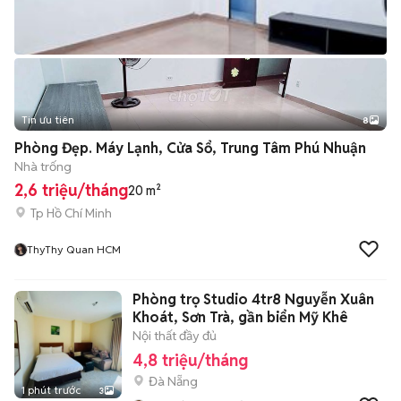
Tin ưu tiên
8
+
2
Phòng Đẹp. Máy Lạnh, Cửa Sổ, Trung Tâm Phú Nhuận
Nhà trống
2,6 triệu/tháng
20 m²
Tp Hồ Chí Minh
ThyThy Quan HCM
Phòng trọ Studio 4tr8 Nguyễn Xuân
Khoát, Sơn Trà, gần biển Mỹ Khê
Nội thất đầy đủ
4,8 triệu/tháng
Đà Nẵng
1 phút trước
3