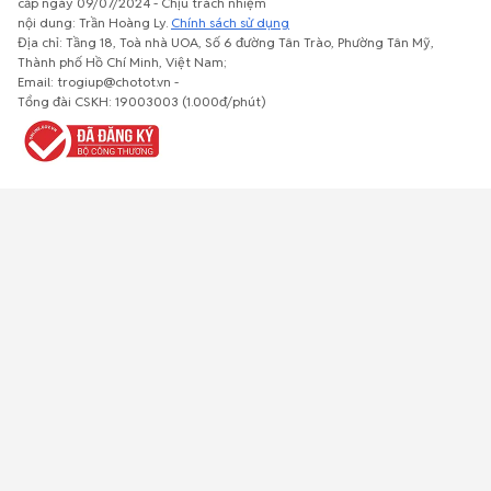
cấp ngày 09/07/2024 - Chịu trách nhiệm
nội dung: Trần Hoàng Ly.
Chính sách sử dụng
Địa chỉ: Tầng 18, Toà nhà UOA, Số 6 đường Tân Trào, Phường Tân Mỹ,
Thành phố Hồ Chí Minh, Việt Nam;
Email: trogiup@chotot.vn -
Bất động
Xe cộ
Thú cưng
Đồ gia
Giải trí, Thể
Tổng đài CSKH: 19003003 (1.000đ/phút)
sản
dụng, nội
thao, Sở
thất, cây
thích
cảnh
Việc làm
Đồ điện tử
Tủ lạnh, máy
Đồ dùng văn
Thời trang,
lạnh, máy
phòng,
Đồ dùng cá
giặt
công nông
nhân
nghiệp
Về trang chủ