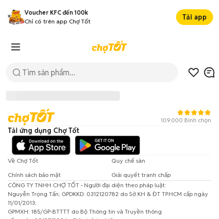
Voucher KFC đến 100k
Tải app
Chỉ có trên app Chợ Tốt
109.000 Bình chọn
Tải ứng dụng Chợ Tốt
Về Chợ Tốt
Quy chế sàn
Chính sách bảo mật
Giải quyết tranh chấp
CÔNG TY TNHH CHỢ TỐT - Người đại diện theo pháp luật:
Đã có lỗi xảy ra!
Nguyễn Trọng Tấn; GPDKKD: 0312120782 do Sở KH & ĐT TP.HCM cấp ngày
11/01/2013;
Vui lòng thử lại sau.
GPMXH: 185/GP-BTTTT do Bộ Thông tin và Truyền thông