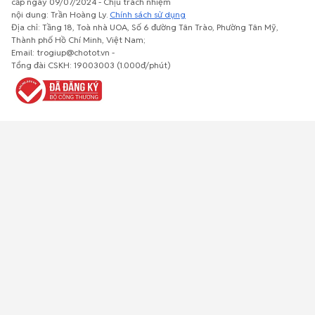
cấp ngày 09/07/2024 - Chịu trách nhiệm
nội dung: Trần Hoàng Ly.
Chính sách sử dụng
Địa chỉ: Tầng 18, Toà nhà UOA, Số 6 đường Tân Trào, Phường Tân Mỹ,
Thành phố Hồ Chí Minh, Việt Nam;
Email: trogiup@chotot.vn -
Bất động
Xe cộ
Thú cưng
Đồ gia
Giải trí, Thể
Tổng đài CSKH: 19003003 (1.000đ/phút)
sản
dụng, nội
thao, Sở
thất, cây
thích
cảnh
Việc làm
Đồ điện tử
Tủ lạnh, máy
Đồ dùng văn
Thời trang,
lạnh, máy
phòng,
Đồ dùng cá
giặt
công nông
nhân
nghiệp
Về trang chủ