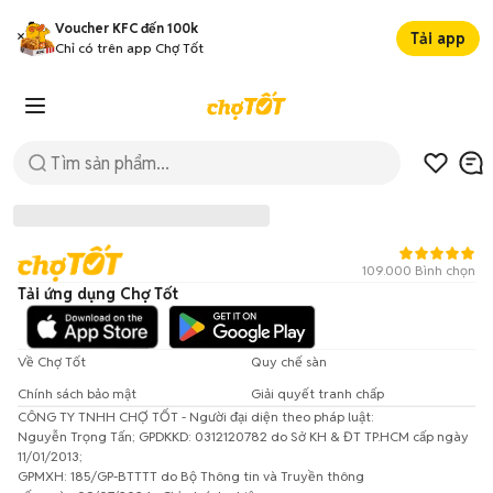
Voucher KFC đến 100k
Tải app
Chỉ có trên app Chợ Tốt
109.000 Bình chọn
Tải ứng dụng Chợ Tốt
Về Chợ Tốt
Quy chế sàn
Chính sách bảo mật
Giải quyết tranh chấp
CÔNG TY TNHH CHỢ TỐT - Người đại diện theo pháp luật:
Đã có lỗi xảy ra!
Nguyễn Trọng Tấn; GPDKKD: 0312120782 do Sở KH & ĐT TP.HCM cấp ngày
11/01/2013;
Vui lòng thử lại sau.
GPMXH: 185/GP-BTTTT do Bộ Thông tin và Truyền thông