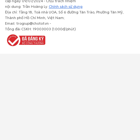
cấp ngày 09/07/2024 - Chịu trách nhiệm
nội dung: Trần Hoàng Ly.
Chính sách sử dụng
Địa chỉ: Tầng 18, Toà nhà UOA, Số 6 đường Tân Trào, Phường Tân Mỹ,
Thành phố Hồ Chí Minh, Việt Nam;
Email: trogiup@chotot.vn -
Bất động
Xe cộ
Thú cưng
Đồ gia
Giải trí, Thể
Tổng đài CSKH: 19003003 (1.000đ/phút)
sản
dụng, nội
thao, Sở
thất, cây
thích
cảnh
Việc làm
Đồ điện tử
Tủ lạnh, máy
Đồ dùng văn
Thời trang,
lạnh, máy
phòng,
Đồ dùng cá
giặt
công nông
nhân
nghiệp
Về trang chủ