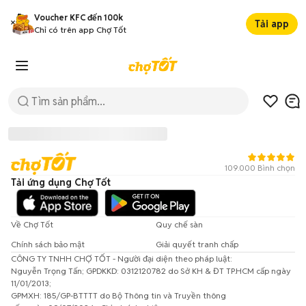
Voucher KFC đến 100k
Tải app
Chỉ có trên app Chợ Tốt
109.000 Bình chọn
Tải ứng dụng Chợ Tốt
Về Chợ Tốt
Quy chế sàn
Chính sách bảo mật
Giải quyết tranh chấp
CÔNG TY TNHH CHỢ TỐT - Người đại diện theo pháp luật:
Đã có lỗi xảy ra!
Nguyễn Trọng Tấn; GPDKKD: 0312120782 do Sở KH & ĐT TP.HCM cấp ngày
11/01/2013;
Vui lòng thử lại sau.
GPMXH: 185/GP-BTTTT do Bộ Thông tin và Truyền thông