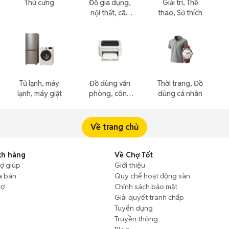
Thú cưng
Đồ gia dụng,
Giải trí, Thể
nội thất, cây
thao, Sở thích
cảnh
Tủ lạnh, máy
Đồ dùng văn
Thời trang, Đồ
lạnh, máy giặt
phòng, công
dùng cá nhân
nông nghiệp
Về trang chủ
ch hàng
Về Chợ Tốt
rợ giúp
Giới thiệu
a bán
Quy chế hoạt động sàn
rợ
Chính sách bảo mật
Giải quyết tranh chấp
Tuyển dụng
Truyền thông