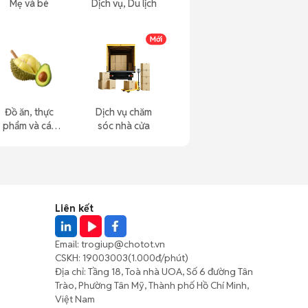
Mẹ và bé
Dịch vụ, Du lịch
Đồ ăn, thực
Dịch vụ chăm
phẩm và các
sóc nhà cửa
loại khác
Liên kết
Email:
trogiup@chotot.vn
CSKH:
19003003
(1.000đ/phút)
Địa chỉ: Tầng 18, Toà nhà UOA, Số 6 đường Tân
Trào, Phường Tân Mỹ, Thành phố Hồ Chí Minh,
Việt Nam