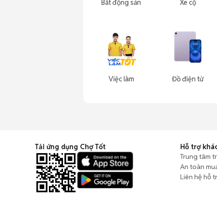
Bất động sản
Xe cộ
Việc làm
Đồ điện tử
Tải ứng dụng Chợ Tốt
Hỗ trợ khá
Trung tâm t
An toàn mu
Liên hệ hỗ t