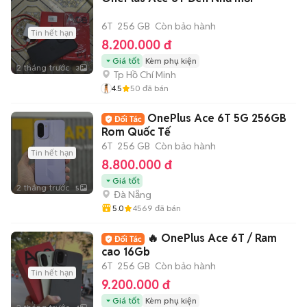
6T
256 GB
Còn bảo hành
Tin hết hạn
8.200.000 đ
Giá tốt
Kèm phụ kiện
2 tháng trước
3
Tp Hồ Chí Minh
4.5
50
đã bán
OnePlus Ace 6T 5G 256GB
Rom Quốc Tế
6T
256 GB
Còn bảo hành
Tin hết hạn
8.800.000 đ
Giá tốt
2 tháng trước
5
Đà Nẵng
5.0
4569
đã bán
🔥 OnePlus Ace 6T / Ram
cao 16Gb
6T
256 GB
Còn bảo hành
Tin hết hạn
9.200.000 đ
Giá tốt
Kèm phụ kiện