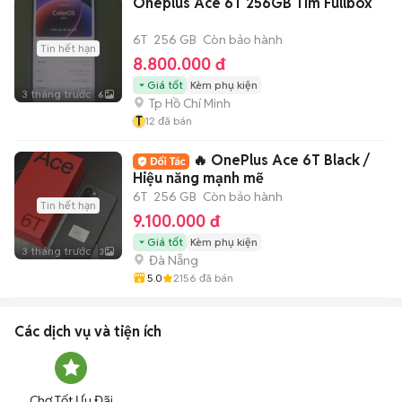
Oneplus Ace 6T 256GB Tím Fullbox
6T
256 GB
Còn bảo hành
Tin hết hạn
8.800.000 đ
Giá tốt
Kèm phụ kiện
3 tháng trước
6
Tp Hồ Chí Minh
T
12
đã bán
🔥 OnePlus Ace 6T Black /
Hiệu năng mạnh mẽ
6T
256 GB
Còn bảo hành
Tin hết hạn
9.100.000 đ
Giá tốt
Kèm phụ kiện
3 tháng trước
3
Đà Nẵng
5.0
2156
đã bán
Các dịch vụ và tiện ích
Chợ Tốt Ưu Đãi