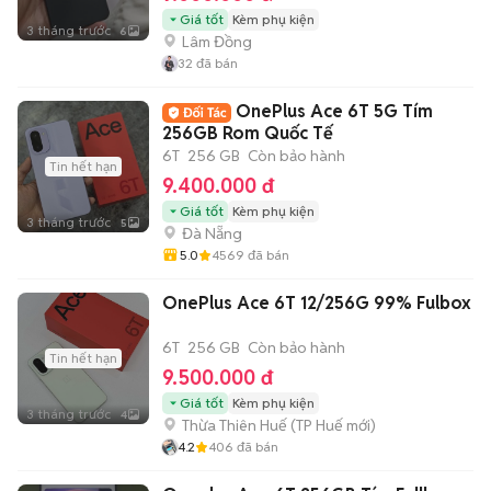
Giá tốt
Kèm phụ kiện
3 tháng trước
6
Lâm Đồng
32
đã bán
OnePlus Ace 6T 5G Tím
256GB Rom Quốc Tế
6T
256 GB
Còn bảo hành
Tin hết hạn
9.400.000 đ
Giá tốt
Kèm phụ kiện
3 tháng trước
5
Đà Nẵng
5.0
4569
đã bán
OnePlus Ace 6T 12/256G 99% Fulbox
6T
256 GB
Còn bảo hành
Tin hết hạn
9.500.000 đ
Giá tốt
Kèm phụ kiện
3 tháng trước
4
Thừa Thiên Huế
(
TP Huế
mới)
4.2
406
đã bán