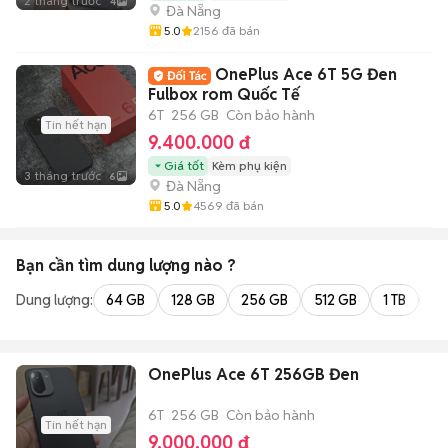
2 tháng trước
4
Đà Nẵng
5.0
2156
đã bán
OnePlus Ace 6T 5G Đen
Fulbox rom Quốc Tế
6T
256 GB
Còn bảo hành
Tin hết hạn
9.400.000 đ
Giá tốt
Kèm phụ kiện
3 tháng trước
6
Đà Nẵng
5.0
4569
đã bán
Bạn cần tìm
dung lượng
nào ?
Dung lượng:
64 GB
128 GB
256 GB
512 GB
1 TB
2 
OnePlus Ace 6T 256GB Đen
6T
256 GB
Còn bảo hành
Tin hết hạn
9.000.000 đ