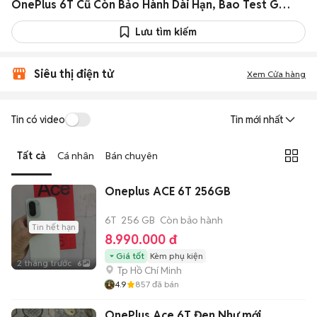
OnePlus 6T Cũ Còn Bảo Hành Dài Hạn, Bao Test Giá Siêu Rẻ
Lưu tìm kiếm
Siêu thị điện tử
Xem Cửa hàng
Tin có video
Tin mới nhất
Tất cả
Cá nhân
Bán chuyên
Oneplus ACE 6T 256GB
6T
256 GB
Còn bảo hành
Tin hết hạn
8.990.000 đ
Giá tốt
Kèm phụ kiện
2 tháng trước
6
Tp Hồ Chí Minh
4.9
857
đã bán
OnePlus Ace 6T Đen Như mới