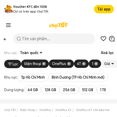
Voucher KFC đến 100k
Tải app
Chỉ có trên app Chợ Tốt
Khu vực:
Toàn quốc
Xoá lọc
Điện thoại
OnePlus
6T
1
Giá
Lọc
Khu vực:
Tp Hồ Chí Minh
Bình Dương (TP Hồ Chí Minh mới)
Bà 
Dung lượng:
64 GB
128 GB
256 GB
512 GB
1 TB
2 
Chợ Tốt
Điện thoại
OnePlus
OnePlus 6T
OnePlus 6T còn bảo hành