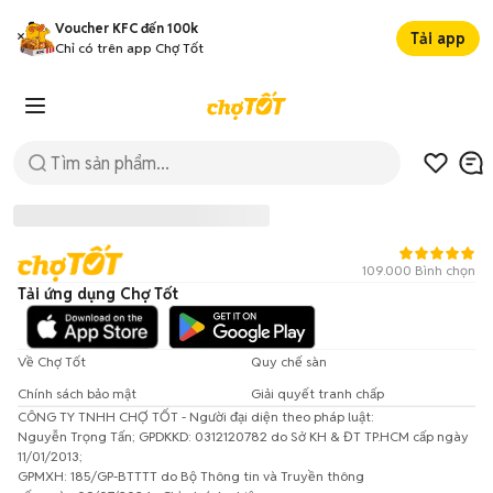
Voucher KFC đến 100k
Tải app
Chỉ có trên app Chợ Tốt
109.000 Bình chọn
Tải ứng dụng Chợ Tốt
Về Chợ Tốt
Quy chế sàn
Chính sách bảo mật
Giải quyết tranh chấp
CÔNG TY TNHH CHỢ TỐT - Người đại diện theo pháp luật:
Đã có lỗi xảy ra!
Nguyễn Trọng Tấn; GPDKKD: 0312120782 do Sở KH & ĐT TP.HCM cấp ngày
11/01/2013;
Vui lòng thử lại sau.
GPMXH: 185/GP-BTTTT do Bộ Thông tin và Truyền thông