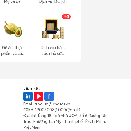
Mẹ và bé
Dịch vụ, Du lịch
Đồ ăn, thực
Dịch vụ chăm
phẩm và các
sóc nhà cửa
loại khác
Liên kết
Email:
trogiup@chotot.vn
CSKH:
19003003
(1.000đ/phút)
Địa chỉ: Tầng 18, Toà nhà UOA, Số 6 đường Tân
Trào, Phường Tân Mỹ, Thành phố Hồ Chí Minh,
Việt Nam