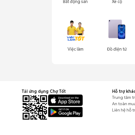
Bất động sản
Xe cộ
Việc làm
Đồ điện tử
Tải ứng dụng Chợ Tốt
Hỗ trợ khá
Trung tâm t
An toàn mu
Liên hệ hỗ t