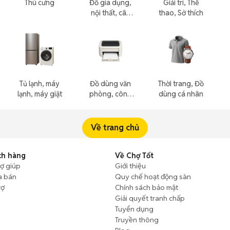
Thú cưng
Đồ gia dụng,
Giải trí, Thể
nội thất, cây
thao, Sở thích
cảnh
Tủ lạnh, máy
Đồ dùng văn
Thời trang, Đồ
lạnh, máy giặt
phòng, công
dùng cá nhân
nông nghiệp
Về trang chủ
ch hàng
Về Chợ Tốt
rợ giúp
Giới thiệu
a bán
Quy chế hoạt động sàn
rợ
Chính sách bảo mật
Giải quyết tranh chấp
Tuyển dụng
Truyền thông