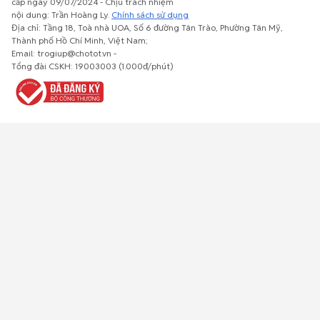
cấp ngày 09/07/2024 - Chịu trách nhiệm
nội dung: Trần Hoàng Ly.
Chính sách sử dụng
Địa chỉ: Tầng 18, Toà nhà UOA, Số 6 đường Tân Trào, Phường Tân Mỹ,
Thành phố Hồ Chí Minh, Việt Nam;
Email: trogiup@chotot.vn -
Bất động
Xe cộ
Thú cưng
Đồ gia
Giải trí, Thể
Tổng đài CSKH: 19003003 (1.000đ/phút)
sản
dụng, nội
thao, Sở
thất, cây
thích
cảnh
Việc làm
Đồ điện tử
Tủ lạnh, máy
Đồ dùng văn
Thời trang,
lạnh, máy
phòng,
Đồ dùng cá
giặt
công nông
nhân
nghiệp
Về trang chủ