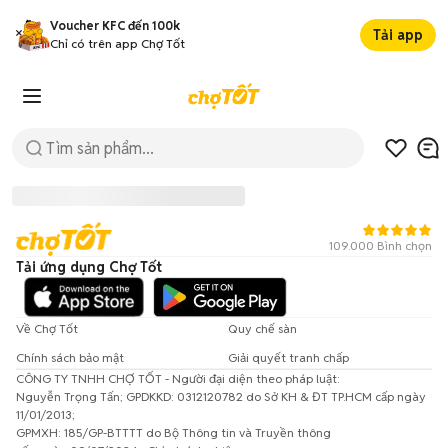
Voucher KFC đến 100k
Tải app
Chỉ có trên app Chợ Tốt
109.000 Bình chọn
Tải ứng dụng Chợ Tốt
Về Chợ Tốt
Quy chế sàn
Chính sách bảo mật
Giải quyết tranh chấp
CÔNG TY TNHH CHỢ TỐT - Người đại diện theo pháp luật:
Đã có lỗi xảy ra!
Nguyễn Trọng Tấn; GPDKKD: 0312120782 do Sở KH & ĐT TP.HCM cấp ngày
11/01/2013;
Vui lòng thử lại sau.
GPMXH: 185/GP-BTTTT do Bộ Thông tin và Truyền thông