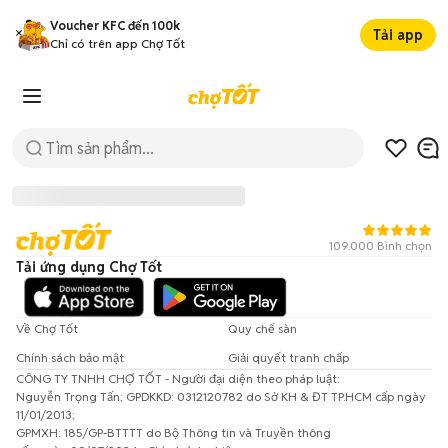
Voucher KFC đến 100k
Tải app
Chỉ có trên app Chợ Tốt
109.000 Bình chọn
Tải ứng dụng Chợ Tốt
Về Chợ Tốt
Quy chế sàn
Chính sách bảo mật
Giải quyết tranh chấp
CÔNG TY TNHH CHỢ TỐT - Người đại diện theo pháp luật:
Đã có lỗi xảy ra!
Nguyễn Trọng Tấn; GPDKKD: 0312120782 do Sở KH & ĐT TP.HCM cấp ngày
11/01/2013;
Vui lòng thử lại sau.
GPMXH: 185/GP-BTTTT do Bộ Thông tin và Truyền thông