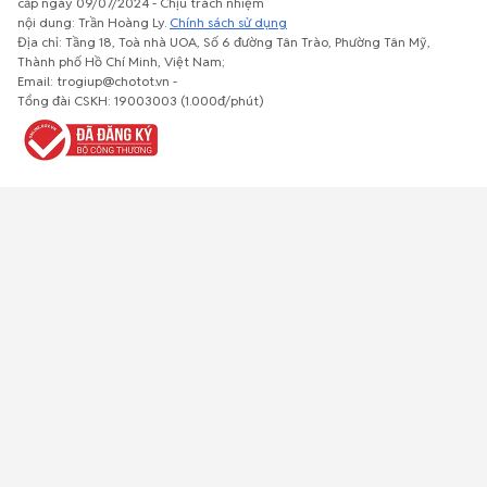
cấp ngày 09/07/2024 - Chịu trách nhiệm
nội dung: Trần Hoàng Ly.
Chính sách sử dụng
Địa chỉ: Tầng 18, Toà nhà UOA, Số 6 đường Tân Trào, Phường Tân Mỹ,
Thành phố Hồ Chí Minh, Việt Nam;
Email: trogiup@chotot.vn -
Bất động
Xe cộ
Thú cưng
Đồ gia
Giải trí, Thể
Tổng đài CSKH: 19003003 (1.000đ/phút)
sản
dụng, nội
thao, Sở
thất, cây
thích
cảnh
Việc làm
Đồ điện tử
Tủ lạnh, máy
Đồ dùng văn
Thời trang,
lạnh, máy
phòng,
Đồ dùng cá
giặt
công nông
nhân
nghiệp
Về trang chủ