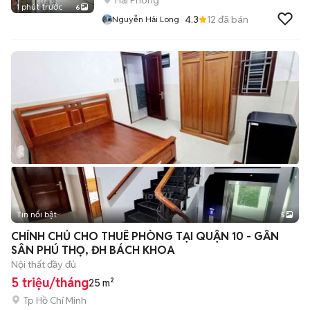
Hải Phòng
1 phút trước
6
4.3
12
đã bán
Nguyễn Hải Long
Tin nổi bật
5
CHÍNH CHỦ CHO THUÊ PHÒNG TẠI QUẬN 10 - GẦN
SÂN PHÚ THỌ, ĐH BÁCH KHOA
Nội thất đầy đủ
5 triệu/tháng
25 m²
Tp Hồ Chí Minh