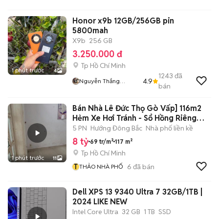
Honor x9b 12GB/256GB pin
5800mah
X9b
256 GB
3.250.000 đ
Tp Hồ Chí Minh
1 phút trước
4
1243
đã
4.9
Nguyễn Thắng
bán
Mobile
Bán Nhà Lê Đức Thọ Gò Vấp] 116m2
Hẻm Xe Hơi Tránh - Sổ Hồng Riêng
8TY
5 PN
Hướng Đông Bắc
Nhà phố liền kề
8 tỷ
69 tr/m²
117 m²
Tp Hồ Chí Minh
1 phút trước
11
T
6
đã bán
THẢO NHÀ PHỐ
Dell XPS 13 9340 Ultra 7 32GB/1TB |
2024 LIKE NEW
Intel Core Ultra
32 GB
1 TB
SSD