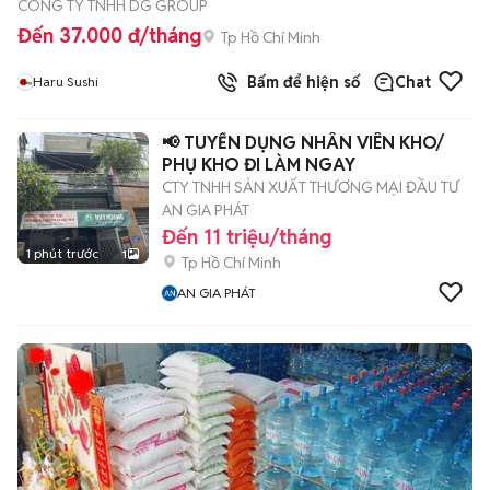
CÔNG TY TNHH DG GROUP
Đến 37.000 đ/tháng
Tp Hồ Chí Minh
Bấm để hiện số
Chat
Haru Sushi
📢 TUYỂN DỤNG NHÂN VIÊN KHO/
PHỤ KHO ĐI LÀM NGAY
CTY TNHH SẢN XUẤT THƯƠNG MẠI ĐẦU TƯ
AN GIA PHÁT
Đến 11 triệu/tháng
1 phút trước
1
Tp Hồ Chí Minh
AN GIA PHÁT