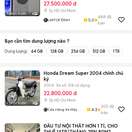
27.500.000 đ
Tp Hồ Chí Minh
1 phút trước
6
488
đã
5.0
LAPTOP ĐÌNH
bán
NGUYÊN
Bạn cần tìm
dung lượng
nào ?
Dung lượng:
64 GB
128 GB
256 GB
512 GB
1 TB
2 
Honda Dream Super 2004 chính chủ
ký
2004
Xe số
Đã sử dụng
22.800.000 đ
Tp Hồ Chí Minh
1 phút trước
4
305
đã
4.3
Cửa Hàng Xe Máy
bán
Kha Hoàng
ĐẦU TƯ NỘI THẤT HƠN 1 TỈ, CHO
THUÊ 14TR/THÁNG 2PN 80M2