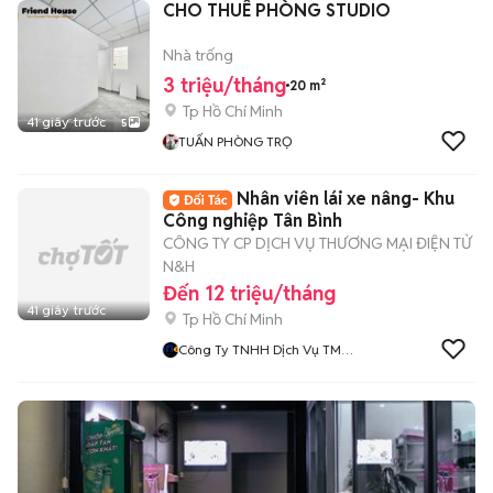
CHO THUÊ PHÒNG STUDIO
Nhà trống
3 triệu/tháng
20 m²
Tp Hồ Chí Minh
41 giây trước
5
TUẤN PHÒNG TRỌ
Nhân viên lái xe nâng- Khu
Công nghiệp Tân Bình
CÔNG TY CP DỊCH VỤ THƯƠNG MẠI ĐIỆN TỬ
N&H
Đến 12 triệu/tháng
41 giây trước
Tp Hồ Chí Minh
Công Ty TNHH Dịch Vụ TMĐT
N Va H