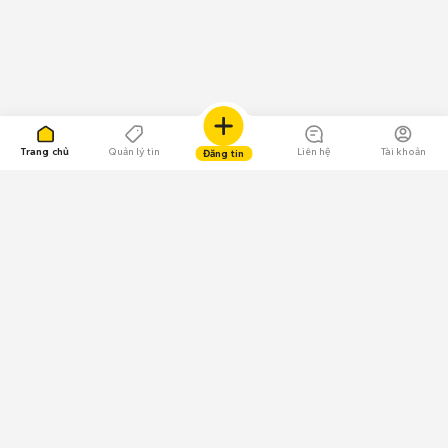
Trang chủ
Quản lý tin
Liên hệ
Tài khoản
Đăng tin
109.000 Bình chọn
Tải ứng dụng Chợ Tốt
Về Chợ Tốt
Quy chế sàn