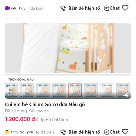
1
đã bán
Bấm để hiện số
Chat
Linh Thuy
Tin nổi bật
6
+
2
Cũi em bé Chilux Gỗ xơ dừa Nâu gỗ
Đã sử dụng
Đồ cho bé
1.200.000 đ
Tp Hồ Chí Minh
T
16
đã bán
Bấm để hiện số
Chat
Tracy Nguyen