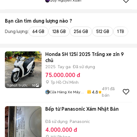
Quý Nguyễn Xuân
Bạn cần tìm
dung lượng
nào ?
Dung lượng:
64 GB
128 GB
256 GB
512 GB
1 TB
2 
Honda SH 125i 2025 Trắng xe zin 9
chủ
2025
Tay ga
Đã sử dụng
75.000.000 đ
Tp Hồ Chí Minh
1 phút trước
10
491
đã
4.8
Cửa Hàng Xe Máy
bán
86
Bếp từ Panasonic Xám Nhật Bản
Đã sử dụng
Panasonic
4.000.000 đ