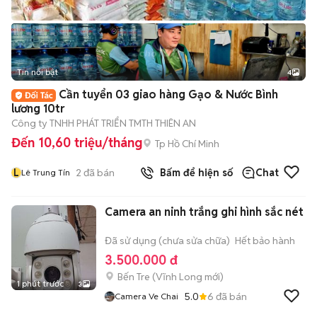
Tin nổi bật
4
Cần tuyển 03 giao hàng Gạo & Nước Bình
lương 10tr
Công ty TNHH PHÁT TRIỂN TMTH THIÊN AN
Đến 10,60 triệu/tháng
Tp Hồ Chí Minh
L
2
đã bán
Bấm để hiện số
Chat
Lê Trung Tín
Camera an ninh trắng ghi hình sắc nét
Đã sử dụng (chưa sửa chữa)
Hết bảo hành
3.500.000 đ
Bến Tre
(
Vĩnh Long
mới)
1 phút trước
3
5.0
6
đã bán
Camera Ve Chai