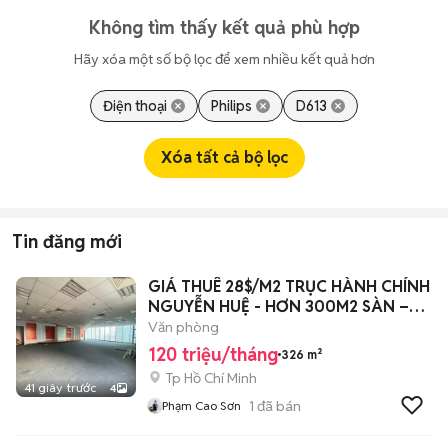
Không tìm thấy kết quả phù hợp
Hãy xóa một số bộ lọc để xem nhiều kết quả hơn
Điện thoại
Philips
D613
Xóa tất cả bộ lọc
Tin đăng mới
GIÁ THUÊ 28$/M2 TRỤC HÀNH CHÍNH
NGUYỄN HUỆ - HƠN 300M2 SÀN –
QUẬN 1
Văn phòng
120 triệu/tháng
326 m²
Tp Hồ Chí Minh
41 giây trước
4
1
đã bán
Phạm Cao Sơn