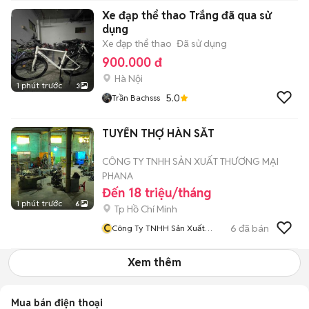
Xe đạp thể thao Trắng đã qua sử
dụng
Xe đạp thể thao
Đã sử dụng
900.000 đ
Hà Nội
1 phút trước
3
5.0
Trần Bachsss
TUYỂN THỢ HÀN SẮT
CÔNG TY TNHH SẢN XUẤT THƯƠNG MẠI
PHANA
Đến 18 triệu/tháng
1 phút trước
6
Tp Hồ Chí Minh
C
6
đã bán
Công Ty TNHH Sản Xuất
Thương Mại PhaNa
Xem thêm
Mua bán điện thoại