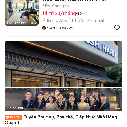
KHÁCH MAY MẮN 💰
2 PN
Chung cư
14 triệu/tháng
80 m²
Bình Dương
(
TP Hồ Chí Minh
mới)
1 phút trước
8
PHAN TUONG VY
Tin nổi bật
6
+
2
Tuyển Phục vụ, Pha chế, Tiếp thực Nhà Hàng
Quận 1