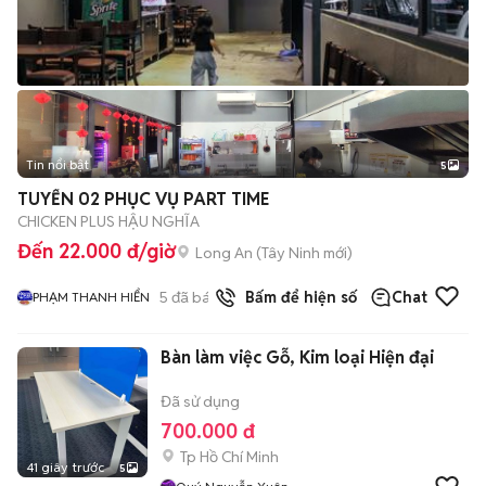
Tin nổi bật
5
TUYỂN 02 PHỤC VỤ PART TIME
CHICKEN PLUS HẬU NGHĨA
Đến 22.000 đ/giờ
Long An
(
Tây Ninh
mới)
5
đã bán
Bấm để hiện số
Chat
PHẠM THANH HIỂN
Bàn làm việc Gỗ, Kim loại Hiện đại
Đã sử dụng
700.000 đ
Tp Hồ Chí Minh
41 giây trước
5