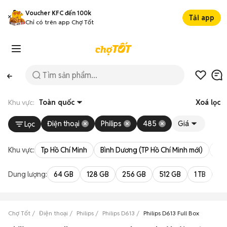
Voucher KFC đến 100k
Tải app
Chỉ có trên app Chợ Tốt
Khu vực:
Toàn quốc
Xoá lọc
Điện thoại
Philips
485
Giá
Lọc
Khu vực:
Tp Hồ Chí Minh
Bình Dương (TP Hồ Chí Minh mới)
Bà 
Dung lượng:
64 GB
128 GB
256 GB
512 GB
1 TB
2 
Chợ Tốt
Điện thoại
Philips
Philips D613
Philips D613 Full Box