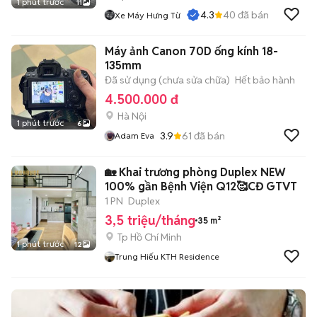
1 phút trước
11
4.3
40
đã bán
Xe Máy Hưng Từ
Máy ảnh Canon 70D ống kính 18-
135mm
Đã sử dụng (chưa sửa chữa)
Hết bảo hành
4.500.000 đ
Hà Nội
1 phút trước
6
3.9
61
đã bán
Adam Eva
🏡 Khai trương phòng Duplex NEW
100% gần Bệnh Viện Q12🥰CĐ GTVT
1 PN
Duplex
3,5 triệu/tháng
35 m²
Tp Hồ Chí Minh
1 phút trước
12
Trung Hiếu KTH Residence