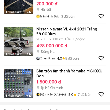
200.000 đ
Hà Nội
1 phút trước
4
T
3
đã bán
Trần Minh Đức
Nissan Navara VL 4x4 2021 Trắng
58.000km
2020
58.000 km
Dầu
Tự động
498.000.000 đ
Đồng Nai
1 phút trước
5
4.0
5
đã bán
Chien Phan
Bàn trộn âm thanh Yamaha MG10XU
Đen
1.500.000 đ
Tp Hồ Chí Minh
Đ
5.0
17
đã bán
Điện Máy GIA PHÁT
1 phút trước
5