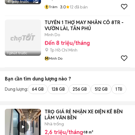
41 giây trước
2
t
3.0
12
đã bán
Trâm
TUYỂN 1 THỢ MAY NHÃN CỔ 8TR -
VƯỜN LÀI, TÂN PHÚ
Minh Do
Đến 8 triệu/tháng
Tp Hồ Chí Minh
1 phút trước
M
Minh Do
Bạn cần tìm
dung lượng
nào ?
Dung lượng:
64 GB
128 GB
256 GB
512 GB
1 TB
2 
TRỌ GIÁ RẺ NHẬN XE ĐIỆN KẾ BÊN
LÂM VĂN BỀN
Nhà trống
2,6 triệu/tháng
18 m²