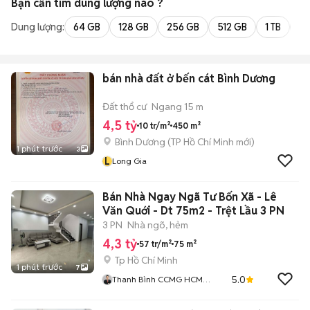
Bạn cần tìm
dung lượng
nào ?
Dung lượng:
64 GB
128 GB
256 GB
512 GB
1 TB
2 
bán nhà đất ở bến cát Bình Dương
Đất thổ cư
Ngang 15 m
4,5 tỷ
10 tr/m²
450 m²
Bình Dương
(
TP Hồ Chí Minh
mới)
1 phút trước
3
L
Long Gia
Bán Nhà Ngay Ngã Tư Bốn Xã - Lê
Văn Quới - Dt 75m2 - Trệt Lầu 3 PN
3 PN
Nhà ngõ, hẻm
4,3 tỷ
57 tr/m²
75 m²
Tp Hồ Chí Minh
1 phút trước
7
5.0
Thanh Bình CCMG HCM
001325