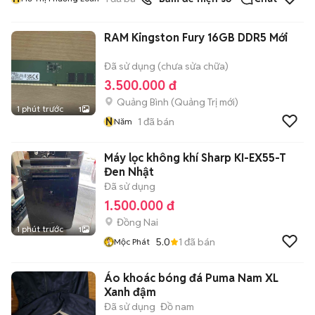
RAM Kingston Fury 16GB DDR5 Mới
Đã sử dụng (chưa sửa chữa)
3.500.000 đ
Quảng Bình
(
Quảng Trị
mới)
1 phút trước
1
N
1
đã bán
Năm
Máy lọc không khí Sharp KI-EX55-T
Đen Nhật
Đã sử dụng
1.500.000 đ
Đồng Nai
1 phút trước
1
5.0
1
đã bán
Mộc Phát
Áo khoác bóng đá Puma Nam XL
Xanh đậm
Đã sử dụng
Đồ nam