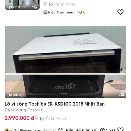
Tp Hồ Chí Minh
1 phút trước
9
1.0
Triều Apartment
Tin nổi bật
3
Lò vi sóng Toshiba ER-KSD100 2018 Nhật Bản
Đã sử dụng
Toshiba
2.990.000 đ
Tp Hồ Chí Minh
H
1
đã bán
Bấm để hiện số
Chat
Hồ Thị Phương Loan