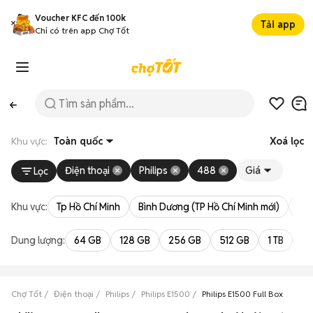
Voucher KFC đến 100k
Tải app
Chỉ có trên app Chợ Tốt
Khu vực:
Toàn quốc
Xoá lọc
Điện thoại
Philips
488
Giá
Lọc
Khu vực:
Tp Hồ Chí Minh
Bình Dương (TP Hồ Chí Minh mới)
Bà 
Dung lượng:
64 GB
128 GB
256 GB
512 GB
1 TB
2 
Chợ Tốt
Điện thoại
Philips
Philips E1500
Philips E1500 Full Box