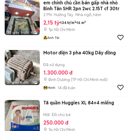
em chính chủ cần bán gấp nhà nhỏ
Bình Tân SHR 2pn 2wc 2.15T cf 30tr
2 PN
Hướng Tây
Nhà ngõ, hẻm
2,15 tỷ
134 tr/m²
16 m²
Tp Hồ Chí Minh
30 giây trước
12
A
Anh Tài
Motor điện 3 pha 40kg Dây đồng
Đã sử dụng
1.300.000 đ
Bình Dương
(
TP Hồ Chí Minh
mới)
37 giây trước
3
M
14
đã bán
Minh
Tã quần Huggies XL 84+4 miếng
Mới
Đồ cho bé
250.000 đ
Tp Hồ Chí Minh