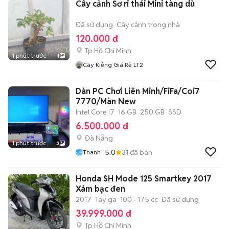
Cây cảnh Sơ ri thái Mini tàng dù
Đã sử dụng
Cây cảnh trong nhà
120.000 đ
Tp Hồ Chí Minh
1 phút trước
1
Cây Kiểng Giá Rẻ LT2
Dàn PC Chơi Liên Minh/FiFa/Coi7
7770/Màn New
Intel Core i7
16 GB
250 GB
SSD
6.500.000 đ
Đà Nẵng
1 phút trước
3
5.0
31
đã bán
Thanh
Honda SH Mode 125 Smartkey 2017
Xám bạc đen
2017
Tay ga
100 - 175 cc
Đã sử dụng
39.999.000 đ
Tp Hồ Chí Minh