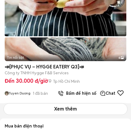
Tin nổi bật
6
+
2
📣[PHỤC VỤ – HYGGE EATERY Q3]📣
Công ty TNHH Hygge F&B Services
Đến 30.000 đ/giờ
Tp Hồ Chí Minh
1
đã bán
Bấm để hiện số
Chat
Tuyen Duong
Xem thêm
Mua bán điện thoại