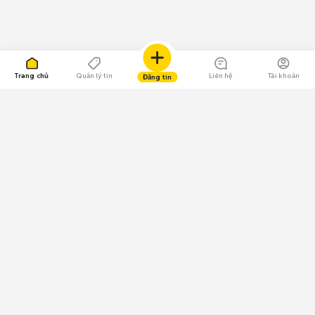
Trang chủ
Quản lý tin
Liên hệ
Tài khoản
Đăng tin
109.000 Bình chọn
Tải ứng dụng Chợ Tốt
Về Chợ Tốt
Quy chế sàn
Chính sách bảo mật
Giải quyết tranh chấp