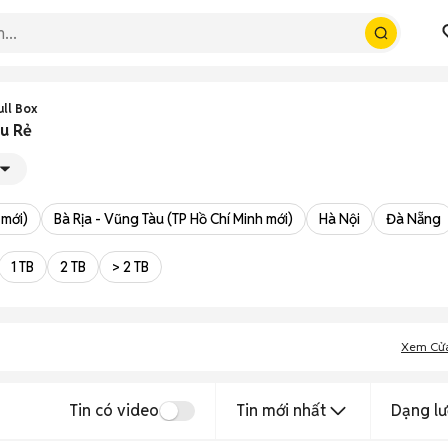
ull Box
êu Rẻ
 mới)
Bà Rịa - Vũng Tàu (TP Hồ Chí Minh mới)
Hà Nội
Đà Nẵng
1 TB
2 TB
> 2 TB
Xem Cử
Tin có video
Tin mới nhất
Dạng lư