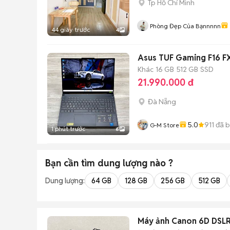
Tp Hồ Chí Minh
Phòng Đẹp Của Bạnnnnn
44 giây trước
4
Asus TUF Gaming F16 
Khác
16 GB
512 GB
SSD
21.990.000 đ
Đà Nẵng
5.0
911
đã 
G-M Store
1 phút trước
6
Bạn cần tìm
dung lượng
nào ?
Dung lượng:
64 GB
128 GB
256 GB
512 GB
Máy ảnh Canon 6D DSL