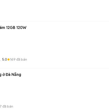
Xám 12GB 120W
5.0
169
đã bán
lg ở Đà Nẵng
7
đã bán