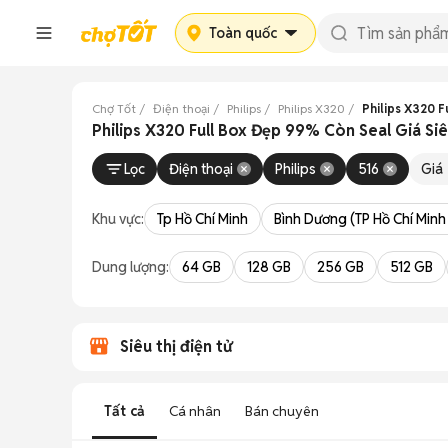
Toàn quốc
Chợ Tốt
Điện thoại
Philips
Philips X320
Philips X320 F
Philips X320 Full Box Đẹp 99% Còn Seal Giá Si
Lọc
Điện thoại
Philips
516
Giá
Khu vực:
Tp Hồ Chí Minh
Bình Dương (TP Hồ Chí Minh
Dung lượng:
64 GB
128 GB
256 GB
512 GB
Siêu thị điện tử
Tất cả
Cá nhân
Bán chuyên