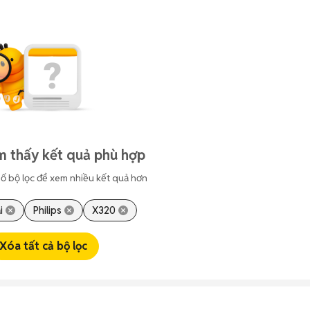
m thấy kết quả phù hợp
ố bộ lọc để xem nhiều kết quả hơn
i
Philips
X320
Xóa tất cả bộ lọc