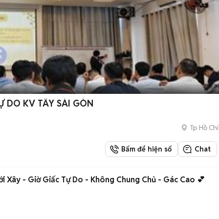
Ự DO KV TÂY SÀI GÒN
Tp Hồ Chí
Bấm để hiện số
Chat
i Xây - Giờ Giấc Tự Do - Không Chung Chủ - Gác Cao 💕