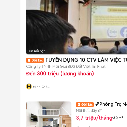
Tin nổi bật
TUYỂN DỤNG 10 CTV LÀM VIỆC T
Công Ty TNHH Môi Giới BĐS Đất Việt Tín Phát
Đến 300 triệu (lương khoán)
M
Minh Châu
💕Phòng Trọ Mớ
Nội thất đầy đủ
3,7 triệu/tháng
30 m²