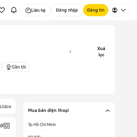
Đăng nhập
Đăng tin
Liên hệ
Xoá
lọc
Gần tôi
a hàng
Mua bán điện thoại
Tp Hồ Chí Minh
ới