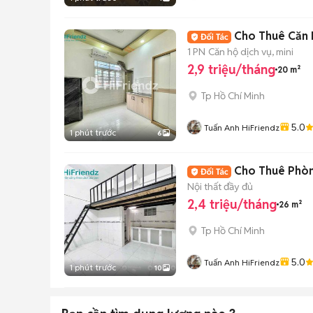
Cho Thuê Căn H
1 PN
Căn hộ dịch vụ, mini
2,9 triệu/tháng
20 m²
Tp Hồ Chí Minh
5.0
Tuấn Anh HiFriendz
1 phút trước
6
Cho Thuê Phòn
Nội thất đầy đủ
2,4 triệu/tháng
26 m²
Tp Hồ Chí Minh
5.0
Tuấn Anh HiFriendz
1 phút trước
10