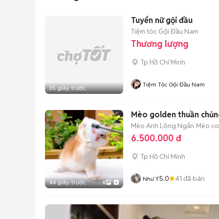
Tuyển nữ gội đầu
Tiệm tóc Gội Đầu Nam
Thương lượng
Tp Hồ Chí Minh
Tiệm Tóc Gội Đầu Nam
35 giây trước
Mèo golden thuần chủn
Mèo Anh Lông Ngắn
Mèo con
6.500.000 đ
Tp Hồ Chí Minh
5.0
41
đã bán
Như Ý
44 giây trước
5