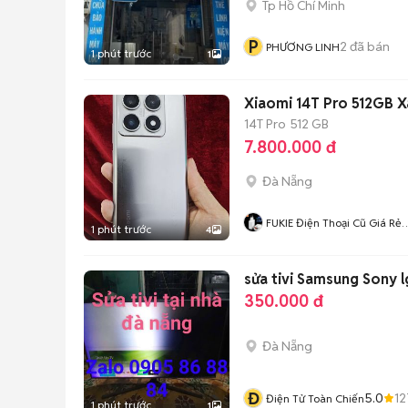
Tp Hồ Chí Minh
P
2
đã bán
PHƯƠNG LINH
1 phút trước
1
Xiaomi 14T Pro 512GB 
14T Pro
512 GB
7.800.000 đ
Đà Nẵng
FUKIE Điện Thoại Cũ Giá Rẻ
1 phút trước
4
Đà Nẵng
sửa tivi Samsung Sony 
350.000 đ
Đà Nẵng
Đ
5.0
12
Điện Tử Toàn Chiến
1 phút trước
1