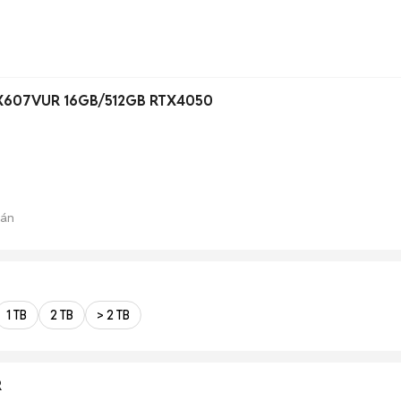
FX607VUR 16GB/512GB RTX4050
bán
1 TB
2 TB
> 2 TB
R