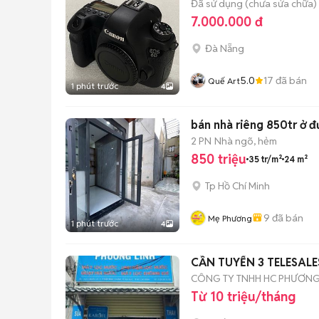
Đã sử dụng (chưa sửa chữa)
7.000.000 đ
Đà Nẵng
5.0
17
đã bán
Quế Art
1 phút trước
4
bán nhà riêng 850tr ở đ
2 PN
Nhà ngõ, hẻm
850 triệu
35 tr/m²
24 m²
Tp Hồ Chí Minh
9
đã bán
Mẹ Phương
1 phút trước
4
CẦN TUYỂN 3 TELESALE
CÔNG TY TNHH HC PHƯƠNG
Từ 10 triệu/tháng