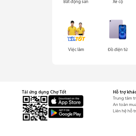
Bất động sản
Xe cộ
Việc làm
Đồ điện tử
Tải ứng dụng Chợ Tốt
Hỗ trợ khá
Trung tâm t
An toàn mu
Liên hệ hỗ t