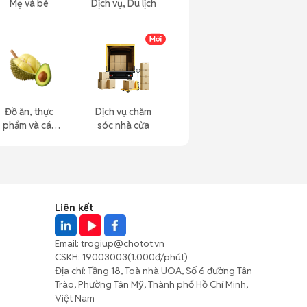
Mẹ và bé
Dịch vụ, Du lịch
Đồ ăn, thực
Dịch vụ chăm
phẩm và các
sóc nhà cửa
loại khác
Liên kết
Email:
trogiup@chotot.vn
CSKH:
19003003
(1.000đ/phút)
Địa chỉ: Tầng 18, Toà nhà UOA, Số 6 đường Tân
Trào, Phường Tân Mỹ, Thành phố Hồ Chí Minh,
Việt Nam