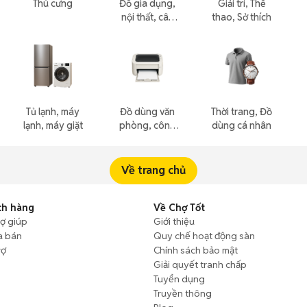
Thú cưng
Đồ gia dụng,
Giải trí, Thể
nội thất, cây
thao, Sở thích
cảnh
Tủ lạnh, máy
Đồ dùng văn
Thời trang, Đồ
lạnh, máy giặt
phòng, công
dùng cá nhân
nông nghiệp
Về trang chủ
ch hàng
Về Chợ Tốt
rợ giúp
Giới thiệu
a bán
Quy chế hoạt động sàn
rợ
Chính sách bảo mật
Giải quyết tranh chấp
Tuyển dụng
Truyền thông