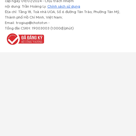
cấp ngày 09/07/2024 - Chịu trách nhiệm
nội dung: Trần Hoàng Ly.
Chính sách sử dụng
Địa chỉ: Tầng 18, Toà nhà UOA, Số 6 đường Tân Trào, Phường Tân Mỹ,
Thành phố Hồ Chí Minh, Việt Nam;
Email: trogiup@chotot.vn -
Bất động
Xe cộ
Thú cưng
Đồ gia
Giải trí, Thể
Tổng đài CSKH: 19003003 (1.000đ/phút)
sản
dụng, nội
thao, Sở
thất, cây
thích
cảnh
Việc làm
Đồ điện tử
Tủ lạnh, máy
Đồ dùng văn
Thời trang,
lạnh, máy
phòng,
Đồ dùng cá
giặt
công nông
nhân
nghiệp
Về trang chủ