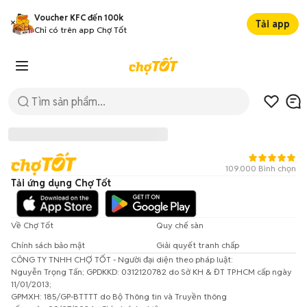
Voucher KFC đến 100k
Tải app
Chỉ có trên app Chợ Tốt
109.000 Bình chọn
Tải ứng dụng Chợ Tốt
Về Chợ Tốt
Quy chế sàn
Chính sách bảo mật
Giải quyết tranh chấp
CÔNG TY TNHH CHỢ TỐT - Người đại diện theo pháp luật:
Đã có lỗi xảy ra!
Nguyễn Trọng Tấn; GPDKKD: 0312120782 do Sở KH & ĐT TP.HCM cấp ngày
11/01/2013;
Vui lòng thử lại sau.
GPMXH: 185/GP-BTTTT do Bộ Thông tin và Truyền thông