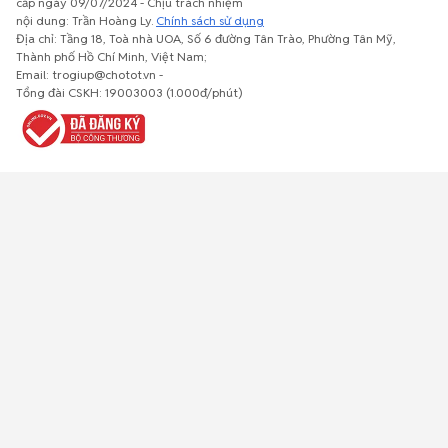
cấp ngày 09/07/2024 - Chịu trách nhiệm
nội dung: Trần Hoàng Ly.
Chính sách sử dụng
Địa chỉ: Tầng 18, Toà nhà UOA, Số 6 đường Tân Trào, Phường Tân Mỹ,
Thành phố Hồ Chí Minh, Việt Nam;
Email: trogiup@chotot.vn -
Bất động
Xe cộ
Thú cưng
Đồ gia
Giải trí, Thể
Tổng đài CSKH: 19003003 (1.000đ/phút)
sản
dụng, nội
thao, Sở
thất, cây
thích
cảnh
Việc làm
Đồ điện tử
Tủ lạnh, máy
Đồ dùng văn
Thời trang,
lạnh, máy
phòng,
Đồ dùng cá
giặt
công nông
nhân
nghiệp
Về trang chủ