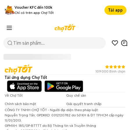
Voucher KFC đến 100k
Tải app
Chỉ có trên app Chợ Tốt
109.000 Bình chọn
Tải ứng dụng Chợ Tốt
Về Chợ Tốt
Quy chế sàn
Chính sách bảo mật
Giải quyết tranh chấp
CÔNG TY TNHH CHỢ TỐT - Người đại diện theo pháp luật:
Đã có lỗi xảy ra!
Nguyễn Trọng Tấn; GPDKKD: 0312120782 do Sở KH & ĐT TP.HCM cấp ngày
11/01/2013;
Vui lòng thử lại sau.
GPMXH: 185/GP-BTTTT do Bộ Thông tin và Truyền thông