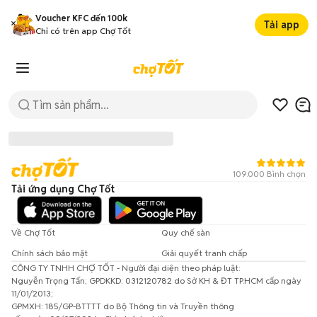
Voucher KFC đến 100k
Tải app
Chỉ có trên app Chợ Tốt
109.000 Bình chọn
Tải ứng dụng Chợ Tốt
Về Chợ Tốt
Quy chế sàn
Chính sách bảo mật
Giải quyết tranh chấp
CÔNG TY TNHH CHỢ TỐT - Người đại diện theo pháp luật:
Đã có lỗi xảy ra!
Nguyễn Trọng Tấn; GPDKKD: 0312120782 do Sở KH & ĐT TP.HCM cấp ngày
11/01/2013;
Vui lòng thử lại sau.
GPMXH: 185/GP-BTTTT do Bộ Thông tin và Truyền thông