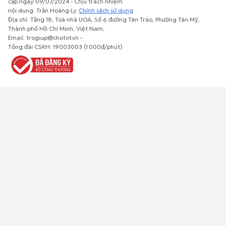
cấp ngày 09/07/2024 - Chịu trách nhiệm
nội dung: Trần Hoàng Ly.
Chính sách sử dụng
Địa chỉ: Tầng 18, Toà nhà UOA, Số 6 đường Tân Trào, Phường Tân Mỹ,
Thành phố Hồ Chí Minh, Việt Nam;
Email: trogiup@chotot.vn -
Bất động
Xe cộ
Thú cưng
Đồ gia
Giải trí, Thể
Tổng đài CSKH: 19003003 (1.000đ/phút)
sản
dụng, nội
thao, Sở
thất, cây
thích
cảnh
Việc làm
Đồ điện tử
Tủ lạnh, máy
Đồ dùng văn
Thời trang,
lạnh, máy
phòng,
Đồ dùng cá
giặt
công nông
nhân
nghiệp
Về trang chủ