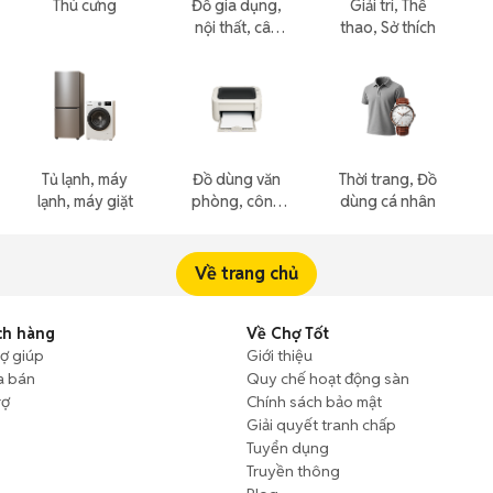
Thú cưng
Đồ gia dụng,
Giải trí, Thể
nội thất, cây
thao, Sở thích
cảnh
Tủ lạnh, máy
Đồ dùng văn
Thời trang, Đồ
lạnh, máy giặt
phòng, công
dùng cá nhân
nông nghiệp
Về trang chủ
ch hàng
Về Chợ Tốt
rợ giúp
Giới thiệu
a bán
Quy chế hoạt động sàn
rợ
Chính sách bảo mật
Giải quyết tranh chấp
Tuyển dụng
Truyền thông