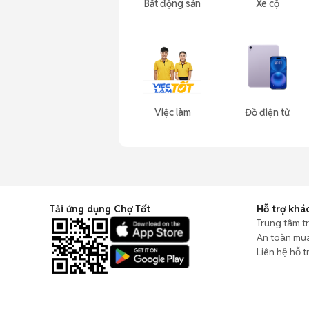
Bất động sản
Xe cộ
Việc làm
Đồ điện tử
Tải ứng dụng Chợ Tốt
Hỗ trợ khá
Trung tâm t
An toàn mu
Liên hệ hỗ t