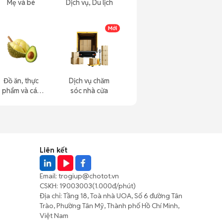
Mẹ và bé
Dịch vụ, Du lịch
Đồ ăn, thực
Dịch vụ chăm
phẩm và các
sóc nhà cửa
loại khác
Liên kết
Email:
trogiup@chotot.vn
CSKH:
19003003
(1.000đ/phút)
Địa chỉ: Tầng 18, Toà nhà UOA, Số 6 đường Tân
Trào, Phường Tân Mỹ, Thành phố Hồ Chí Minh,
Việt Nam