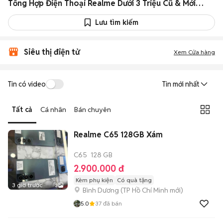
Tổng Hợp Điện Thoại Realme Dưới 3 Triệu Cũ & Mới T08/2026
Lưu tìm kiếm
Siêu thị điện tử
Xem Cửa hàng
Tin có video
Tin mới nhất
Tất cả
Cá nhân
Bán chuyên
Realme C65 128GB Xám
C65
128 GB
2.900.000 đ
Kèm phụ kiện
Có quà tặng
3 giờ trước
3
Bình Dương
(
TP Hồ Chí Minh
mới)
5.0
37
đã bán