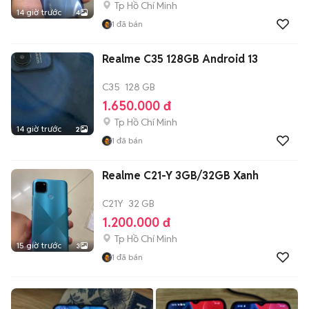
Tp Hồ Chí Minh
14 giờ trước
4
1
đã bán
Realme C35 128GB Android 13
C35
128 GB
1.650.000 đ
Tp Hồ Chí Minh
14 giờ trước
2
1
đã bán
Realme C21-Y 3GB/32GB Xanh
C21Y
32 GB
1.200.000 đ
Tp Hồ Chí Minh
15 giờ trước
3
1
đã bán