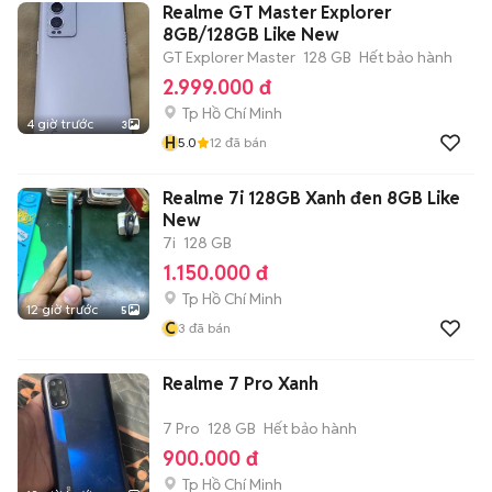
Realme GT Master Explorer
8GB/128GB Like New
GT Explorer Master
128 GB
Hết bảo hành
2.999.000 đ
Tp Hồ Chí Minh
4 giờ trước
3
H
5.0
12
đã bán
Realme 7i 128GB Xanh đen 8GB Like
New
7i
128 GB
1.150.000 đ
Tp Hồ Chí Minh
12 giờ trước
5
C
3
đã bán
Realme 7 Pro Xanh
7 Pro
128 GB
Hết bảo hành
900.000 đ
Tp Hồ Chí Minh