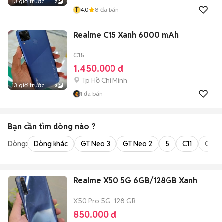
13 giờ trước
2
T
4.0
8
đã bán
Realme C15 Xanh 6000 mAh
C15
1.450.000 đ
Tp Hồ Chí Minh
13 giờ trước
3
1
đã bán
Bạn cần tìm
dòng
nào ?
Dòng:
Dòng khác
GT Neo 3
GT Neo 2
5
C11
C35
Realme X50 5G 6GB/128GB Xanh
X50 Pro 5G
128 GB
850.000 đ