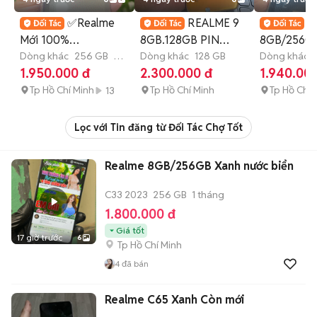
✅Realme
REALME 9
✅
Mới 100%
8GB.128GB PIN
8GB/256G
8GB/256GB
Dòng khác
256 GB
3
5000 SNAP 680 ZIN
Dòng khác
128 GB
Dimensity
Dòng khác
tháng
tháng
1.950.000 đ
2.300.000 đ
1.940.00
Dimensity 5G MƯỢT
FULL CN
Mới 100%
MÀ🔥
Tp Hồ Chí Minh
Tp Hồ Chí Minh
Tp Hồ Chí 
13
Lọc với Tin đăng từ Đối Tác Chợ Tốt
Realme 8GB/256GB Xanh nước biển
C33 2023
256 GB
1 tháng
1.800.000 đ
Giá tốt
17 giờ trước
6
Tp Hồ Chí Minh
4
đã bán
Realme C65 Xanh Còn mới