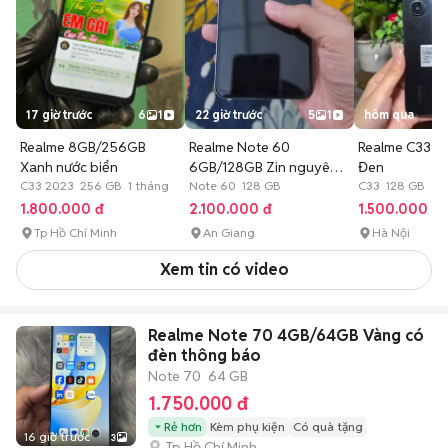
17 giờ trước
6
1
22 giờ trước
5
1
hôm qua
Realme 8GB/256GB
Realme Note 60
Realme C33 4
Xanh nước biển
6GB/128GB Zin nguyên
Đen
C33 2023 256 GB 1 tháng
bản Like New.
Note 60 128 GB
C33 128 GB
1.800.000 đ
2.100.000 đ
1.500.000 đ
Tp Hồ Chí Minh
An Giang
Hà Nội
Xem tin có video
Realme Note 70 4GB/64GB Vàng có
đèn thông báo
Note 70
64 GB
1.750.000 đ
Rẻ hơn
Kèm phụ kiện
Có quà tặng
16 giờ trước
3
Tp Hồ Chí Minh