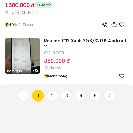
1.300.000 đ
Giá tốt
Tp Hồ Chí Minh
P
4.0
13
đã bán
Realme C12 Xanh 3GB/32GB Android
11
C12
32 GB
850.000 đ
Hà Nội
hôm qua
4
M
Manhthang
1
2
3
4
5