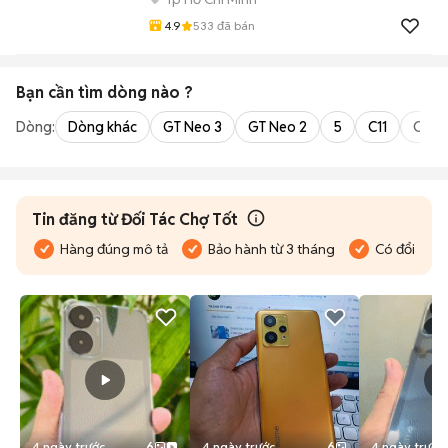
4.9
533
đã bán
Bạn cần tìm
dòng
nào ?
Dòng:
Dòng khác
GT Neo 3
GT Neo 2
5
C11
C35
Tin đăng từ Đối Tác Chợ Tốt
Hàng đúng mô tả
Bảo hành từ 3 tháng
Có đổi trả
4 ngày trước
6
4 ngày trước
6
4 ngày trước