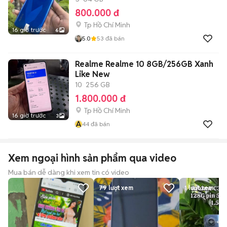
800.000 đ
Tp Hồ Chí Minh
16 giờ trước
6
5.0
53
đã bán
Realme Realme 10 8GB/256GB Xanh
Like New
10
256 GB
1.800.000 đ
Tp Hồ Chí Minh
16 giờ trước
3
A
44
đã bán
Xem ngoại hình sản phẩm qua video
Mua bán dễ dàng khi xem tin có video
79
lượt xem
1
lượt xem