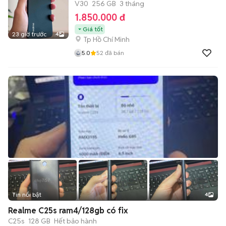
V30
256 GB
3 tháng
1.850.000 đ
Giá tốt
23 giờ trước
4
Tp Hồ Chí Minh
5.0
52
đã bán
Tin nổi bật
4
Realme C25s ram4/128gb có fix
C25s
128 GB
Hết bảo hành