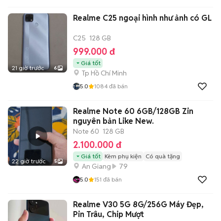
Realme C25 ngoại hình như ảnh có GL
C25
128 GB
999.000 đ
Giá tốt
21 giờ trước
6
Tp Hồ Chí Minh
5.0
1084
đã bán
Realme Note 60 6GB/128GB Zin
nguyên bản Like New.
Note 60
128 GB
2.100.000 đ
Giá tốt
Kèm phụ kiện
Có quà tặng
22 giờ trước
5
An Giang
79
5.0
151
đã bán
Realme V30 5G 8G/256G Máy Đẹp,
Pin Trâu, Chip Mượt