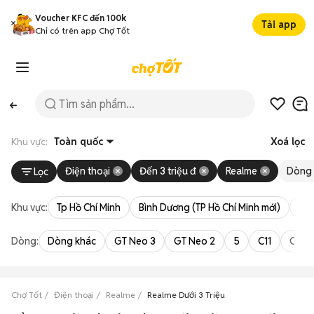
Voucher KFC đến 100k
Tải app
Chỉ có trên app Chợ Tốt
Khu vực:
Toàn quốc
Xoá lọc
Điện thoại
Đến 3 triệu đ
Realme
Dòng
Lọc
Khu vực:
Tp Hồ Chí Minh
Bình Dương (TP Hồ Chí Minh mới)
Bà 
Dòng:
Dòng khác
GT Neo 3
GT Neo 2
5
C11
C35
Chợ Tốt
Điện thoại
Realme
Realme Dưới 3 Triệu