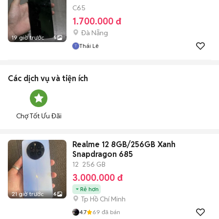
C65
1.700.000 đ
Đà Nẵng
19 giờ trước
5
Thái Lê
Các dịch vụ và tiện ích
Chợ Tốt Ưu Đãi
Realme 12 8GB/256GB Xanh
Snapdragon 685
12
256 GB
3.000.000 đ
Rẻ hơn
21 giờ trước
6
Tp Hồ Chí Minh
4.7
69
đã bán