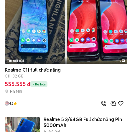
Tin nổi bật
2
Realme C11 full chức năng
C11
32 GB
555.555 đ
Rẻ hơn
Hà Nội
4.5
Realme 5 3/64GB Full chức năng Pin
5000mAh
5
64 GB