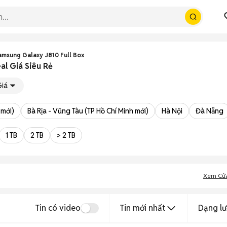
amsung Galaxy J810 Full Box
l Giá Siêu Rẻ
Giá
 mới)
Bà Rịa - Vũng Tàu (TP Hồ Chí Minh mới)
Hà Nội
Đà Nẵng
1 TB
2 TB
> 2 TB
Xem Cử
Tin có video
Tin mới nhất
Dạng lư