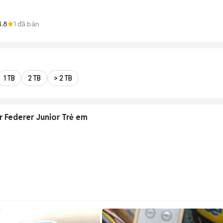
4.8
1
đã bán
1 TB
2 TB
> 2 TB
r Federer Junior Trẻ em