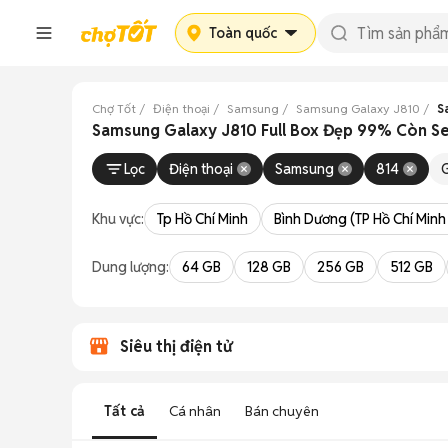
Toàn quốc
Chợ Tốt
Điện thoại
Samsung
Samsung Galaxy J810
S
Samsung Galaxy J810 Full Box Đẹp 99% Còn Sea
Lọc
Điện thoại
Samsung
814
Khu vực:
Tp Hồ Chí Minh
Bình Dương (TP Hồ Chí Minh
Dung lượng:
64 GB
128 GB
256 GB
512 GB
Siêu thị điện tử
Tất cả
Cá nhân
Bán chuyên