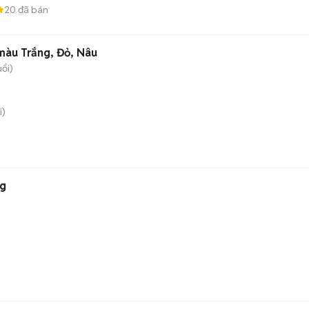
20
đã bán
 màu Trắng, Đỏ, Nâu
uổi)
i)
ng