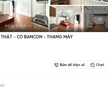
+
2
ỘI THẤT - CÓ BANCON - THANG MÁY
Bấm để hiện số
Chat
uổi)