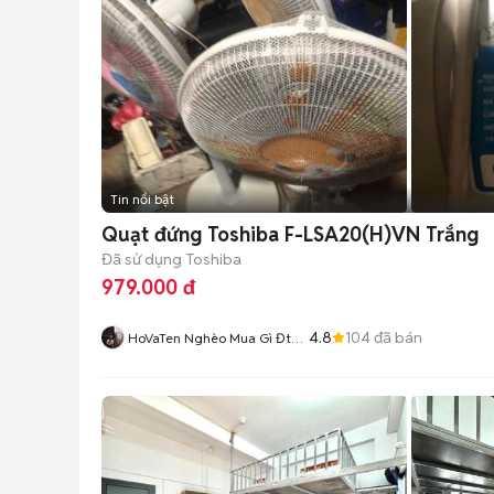
Tin nổi bật
Quạt đứng Toshiba F-LSA20(H)VN Trắng
Đã sử dụng
Toshiba
979.000 đ
4.8
104
đã bán
HoVaTen Nghèo Mua Gì Đt
XinCamOn