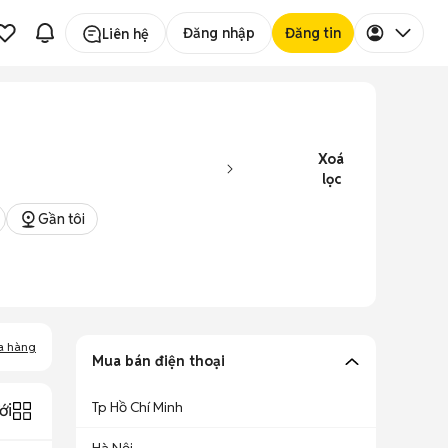
Đăng nhập
Đăng tin
Liên hệ
Xoá
lọc
Gần tôi
a hàng
Mua bán điện thoại
Tp Hồ Chí Minh
ới