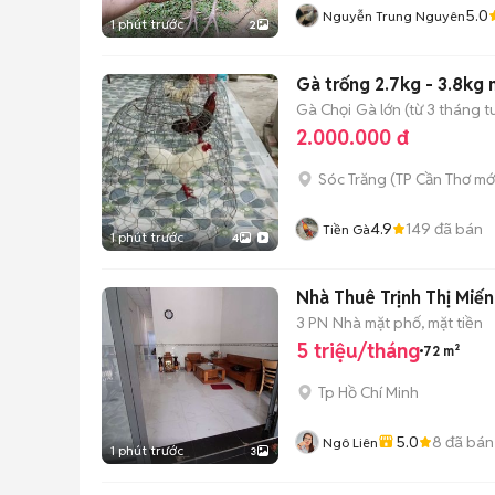
5.0
Nguyễn Trung Nguyên
1 phút trước
2
Gà trống 2.7kg - 3.8kg
Gà Chọi
Gà lớn (từ 3 tháng t
2.000.000 đ
Sóc Trăng
(
TP Cần Thơ
mớ
4.9
149
đã bán
Tiền Gà
1 phút trước
4
Nhà Thuê Trịnh Thị Miế
3 PN
Nhà mặt phố, mặt tiền
5 triệu/tháng
72 m²
Tp Hồ Chí Minh
5.0
8
đã bán
Ngô Liên
1 phút trước
3