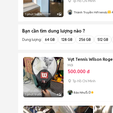
Tp Hồ Chí Minh
Thành Truyền HiFriendz
1 phút trước
9
Bạn cần tìm
dung lượng
nào ?
Dung lượng:
64 GB
128 GB
256 GB
512 GB
Vợt Tennis Wilson Roge
Mới
500.000 đ
Tp Hồ Chí Minh
5.0
Bảo Như
1 phút trước
6