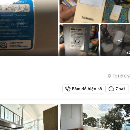
+
2
6
Tp Hồ Chí
Bấm để hiện số
Chat