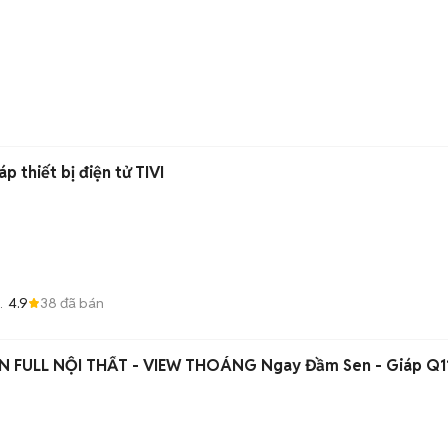
p thiết bị điện tử TIVI
4.9
38
đã bán
Đà
N FULL NỘI THẤT - VIEW THOÁNG Ngay Đầm Sen - Giáp Q1