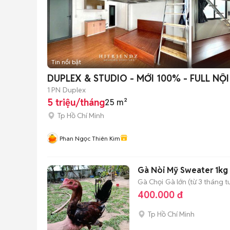
Tin nổi bật
DUPLEX & STUDIO - MỚI 100% - FULL N
1 PN
Duplex
5 triệu/tháng
25 m²
Tp Hồ Chí Minh
Phan Ngọc Thiên Kim
Gà Nòi Mỹ Sweater 1kg
Gà Chọi
Gà lớn (từ 3 tháng t
400.000 đ
Tp Hồ Chí Minh