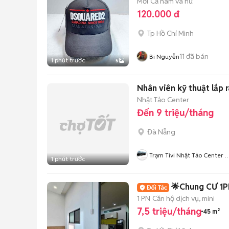
Mới
Cả nam và nữ
120.000 đ
Tp Hồ Chí Minh
11
đã bán
Bi Nguyễn
1 phút trước
5
Nhân viên kỹ thuật lắp rá
Nhật Tảo Center
Đến 9 triệu/tháng
Đà Nẵng
Trạm Tivi Nhật Tảo Center 
1 phút trước
Nẵng
🌟Chung CƯ 1P
1 PN
Căn hộ dịch vụ, mini
7,5 triệu/tháng
45 m²