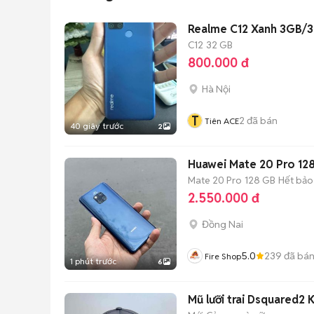
Realme C12 Xanh 3GB/3
C12
32 GB
800.000 đ
Hà Nội
T
2
đã bán
Tiên ACE
40 giây trước
2
Huawei Mate 20 Pro 12
Mate 20 Pro
128 GB
Hết bảo
2.550.000 đ
Đồng Nai
5.0
239
đã bá
Fire Shop
1 phút trước
6
Mũ lưỡi trai Dsquared2 