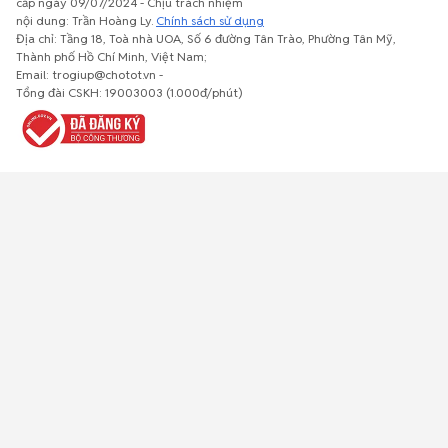
cấp ngày 09/07/2024 - Chịu trách nhiệm
nội dung: Trần Hoàng Ly.
Chính sách sử dụng
Địa chỉ: Tầng 18, Toà nhà UOA, Số 6 đường Tân Trào, Phường Tân Mỹ,
Thành phố Hồ Chí Minh, Việt Nam;
Email: trogiup@chotot.vn -
Bất động
Xe cộ
Thú cưng
Đồ gia
Giải trí, Thể
Tổng đài CSKH: 19003003 (1.000đ/phút)
sản
dụng, nội
thao, Sở
thất, cây
thích
cảnh
Việc làm
Đồ điện tử
Tủ lạnh, máy
Đồ dùng văn
Thời trang,
lạnh, máy
phòng,
Đồ dùng cá
giặt
công nông
nhân
nghiệp
Về trang chủ