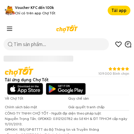
Voucher KFC đến 100k
Tải app
Chỉ có trên app Chợ Tốt
109.000 Bình chọn
Tải ứng dụng Chợ Tốt
Về Chợ Tốt
Quy chế sàn
Chính sách bảo mật
Giải quyết tranh chấp
CÔNG TY TNHH CHỢ TỐT - Người đại diện theo pháp luật:
Đã có lỗi xảy ra!
Nguyễn Trọng Tấn; GPDKKD: 0312120782 do Sở KH & ĐT TP.HCM cấp ngày
11/01/2013;
Vui lòng thử lại sau.
GPMXH: 185/GP-BTTTT do Bộ Thông tin và Truyền thông