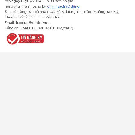
cấp ngày 09/07/2024 - Chịu trách nhiệm
nội dung: Trần Hoàng Ly.
Chính sách sử dụng
Địa chỉ: Tầng 18, Toà nhà UOA, Số 6 đường Tân Trào, Phường Tân Mỹ,
Thành phố Hồ Chí Minh, Việt Nam;
Email: trogiup@chotot.vn -
Bất động
Xe cộ
Thú cưng
Đồ gia
Giải trí, Thể
Tổng đài CSKH: 19003003 (1.000đ/phút)
sản
dụng, nội
thao, Sở
thất, cây
thích
cảnh
Việc làm
Đồ điện tử
Tủ lạnh, máy
Đồ dùng văn
Thời trang,
lạnh, máy
phòng,
Đồ dùng cá
giặt
công nông
nhân
nghiệp
Về trang chủ