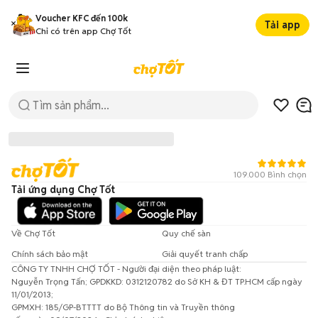
Voucher KFC đến 100k
Tải app
Chỉ có trên app Chợ Tốt
109.000 Bình chọn
Tải ứng dụng Chợ Tốt
Về Chợ Tốt
Quy chế sàn
Chính sách bảo mật
Giải quyết tranh chấp
CÔNG TY TNHH CHỢ TỐT - Người đại diện theo pháp luật:
Đã có lỗi xảy ra!
Nguyễn Trọng Tấn; GPDKKD: 0312120782 do Sở KH & ĐT TP.HCM cấp ngày
11/01/2013;
Vui lòng thử lại sau.
GPMXH: 185/GP-BTTTT do Bộ Thông tin và Truyền thông