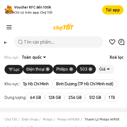
Voucher KFC đến 100k
Tải app
Chỉ có trên app Chợ Tốt
Khu vực:
Toàn quốc
Xoá lọc
Điện thoại
Philips
503
Giá
Lọc
Khu vực:
Tp Hồ Chí Minh
Bình Dương (TP Hồ Chí Minh mới)
Bà 
Dung lượng:
64 GB
128 GB
256 GB
512 GB
1 TB
2 
Chợ Tốt
Điện thoại
Philips
Philips W9588
Thanh Lý Philips W9588 Cũ