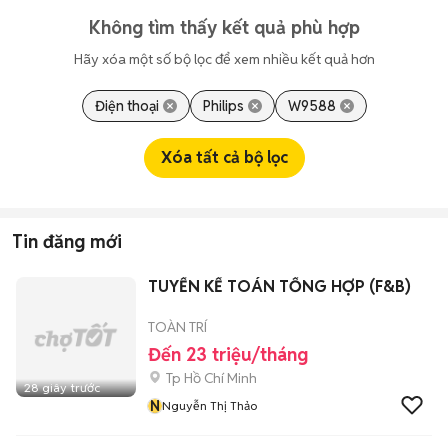
Không tìm thấy kết quả phù hợp
Hãy xóa một số bộ lọc để xem nhiều kết quả hơn
Điện thoại
Philips
W9588
Xóa tất cả bộ lọc
Tin đăng mới
TUYỂN KẾ TOÁN TỔNG HỢP (F&B)
TOÀN TRÍ
Đến 23 triệu/tháng
Tp Hồ Chí Minh
28 giây trước
N
Nguyễn Thị Thảo