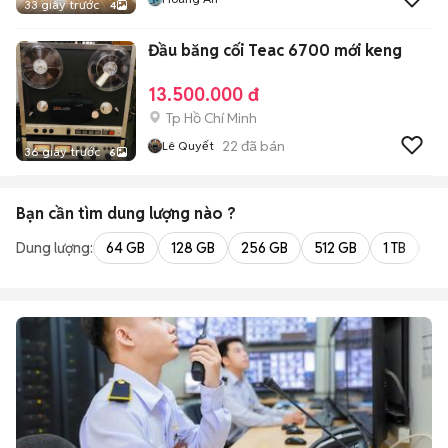
33 giây trước
4
Đầu băng cối Teac 6700 mới keng
13.500.000 đ
Tp Hồ Chí Minh
22
đã bán
Lê Quyết
36 giây trước
6
Bạn cần tìm
dung lượng
nào ?
Dung lượng:
64 GB
128 GB
256 GB
512 GB
1 TB
2 