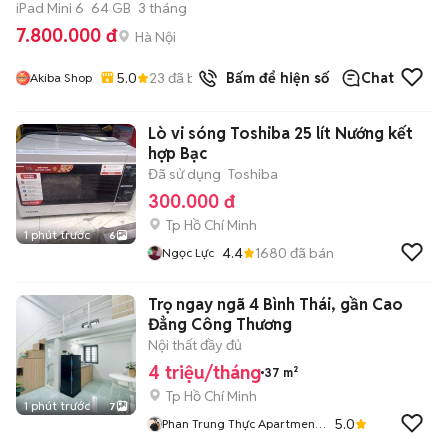
iPad Mini 6
64 GB
3 tháng
7.800.000 đ
Hà Nội
5.0
23
đã bán
Bấm để hiện số
Chat
Akiba Shop
Lò vi sóng Toshiba 25 lít Nướng kết
hợp Bạc
Đã sử dụng
Toshiba
300.000 đ
Tp Hồ Chí Minh
1 phút trước
6
4.4
1680
đã bán
Ngọc Lực
Trọ ngay ngã 4 Bình Thái, gần Cao
Đẳng Công Thương
Nội thất đầy đủ
4 triệu/tháng
37 m²
Tp Hồ Chí Minh
1 phút trước
7
5.0
Phan Trung Thực Apartment
D2