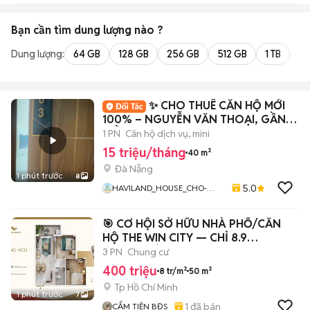
Bạn cần tìm
dung lượng
nào ?
Dung lượng:
64 GB
128 GB
256 GB
512 GB
1 TB
2 
✨ CHO THUÊ CĂN HỘ MỚI
100% – NGUYỄN VĂN THOẠI, GẦN
BIỂN ✨
1 PN
Căn hộ dịch vụ, mini
15 triệu/tháng
40 m²
Đà Nẵng
1 phút trước
8
5.0
HAVILAND_HOUSE_CHO-
THUE_CHO-THUE-CAN-HO
​🎯 CƠ HỘI SỞ HỮU NHÀ PHỐ/CĂN
HỘ THE WIN CITY — CHỈ 8.9
TRIỆU/THÁNG!
3 PN
Chung cư
400 triệu
8 tr/m²
50 m²
Tp Hồ Chí Minh
1 phút trước
7
1
đã bán
CẨM TIÊN BĐS