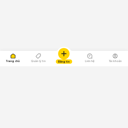
Trang chủ
Quản lý tin
Liên hệ
Tài khoản
Đăng tin
109.000 Bình chọn
Tải ứng dụng Chợ Tốt