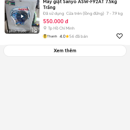
Máy giặt Sanyo ASW-F92AT 7.5kg
Trắng
Đã sử dụng
Cửa trên (lồng đứng)
7 - 7.9 kg
550.000 đ
Tp Hồ Chí Minh
1 phút trước
5
T
4.0
56
đã bán
Thanh
Xem thêm