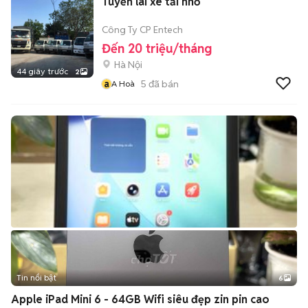
Tuyển lái xe tải nhỏ
Công Ty CP Entech
Đến 20 triệu/tháng
Hà Nội
44 giây trước
2
a
5
đã bán
A Hoà
Tin nổi bật
6
+
2
Apple iPad Mini 6 - 64GB Wifi siêu đẹp zin pin cao