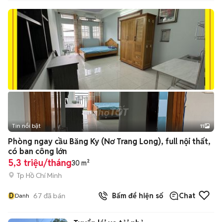
Tin nổi bật
11
+
2
Phòng ngay cầu Băng Ky (Nơ Trang Long), full nội thất,
có ban công lớn
5,3 triệu/tháng
30 m²
Tp Hồ Chí Minh
D
67
đã bán
Bấm để hiện số
Chat
Danh