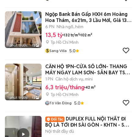
Ngộp Bank Bán Gấp HXH 6m Hoàng
Hoa Thám, 6x21m, 3 Lầu Mới, Giá 13.5
tỷ
6 PN
Nhà ngõ, hẻm
13,5 tỷ
132 tr/m²
102 m²
Tp Hồ Chí Minh
1 phút trước
12
S
5.0
Sang Villa
CĂN HỘ 1PN-CỬA SỔ LỚN- THANG
MÁY NGAY LAM SƠN- SÂN BAY TSN-
CV GIA ĐỊNH
1 PN
Căn hộ dịch vụ, mini
6,3 triệu/tháng
42 m²
Tp Hồ Chí Minh
1 phút trước
12
5.0
Tô Văn Đông
DUPLEX FULL NỘI THẤT ĐI
BỘ LÀ TỚI ĐH SÀI GÒN - KHTN - SƯ
PHẠM
Nội thất đầy đủ