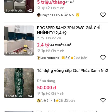
5 triệu/tháng
25 m²
Tp Hồ Chí Minh
1 phút trước
8
Chuyên CHDV Quận 5,6
PROSPER 54M2 2PN 2WC GIÁ CHỈ
NHỈNHTừ 2,4 tỷ
2 PN
Chung cư
2,4 tỷ
44 tr/m²
54 m²
Tp Hồ Chí Minh
1 phút trước
5
5.0
2
đã bán
Ledinhduong
Túi đựng võng xếp Qui Phúc Xanh 1m2
Đã sử dụng
50.000 đ
Tp Hồ Chí Minh
1 phút trước
3
A
4.8
28
đã bán
Anh 2