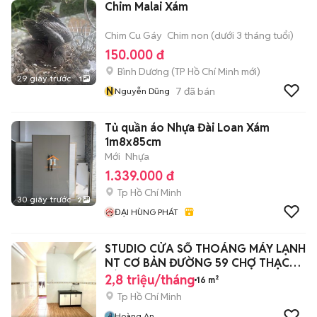
Chim Malai Xám
Chim Cu Gáy
Chim non (dưới 3 tháng tuổi)
150.000 đ
Bình Dương
(
TP Hồ Chí Minh
mới)
29 giây trước
1
N
7
đã bán
Nguyễn Dũng
Tủ quần áo Nhựa Đài Loan Xám
1m8x85cm
Mới
Nhựa
1.339.000 đ
Tp Hồ Chí Minh
30 giây trước
2
ĐẠI HÙNG PHÁT
STUDIO CỬA SỔ THOÁNG MÁY LẠNH
NT CƠ BẢN ĐƯỜNG 59 CHỢ THẠCH
ĐÀ
2,8 triệu/tháng
16 m²
Tp Hồ Chí Minh
Hoàng An