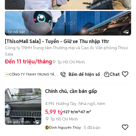
Tin nổi bật
4
[ThisoMall Sala] - Tuyển - Giữ xe Thu nhập 11tr
Công ty TNHH Trung tâm Thương mại và Cao ốc Văn phòng Thiso
Sala
Đến 11 triệu/tháng
Tp Hồ Chí Minh
Bấm để hiện số
Chat
CÔNG TY TNHH TRUNG TÂM
THƯƠNG MẠI VÀ CAO ỐC
VĂN PHÒNG THISO SALA
Chính chủ, cần bán gấp
4 PN
Hướng Tây
Nhà ngõ, hẻm
5,99 tỷ
127 tr/m²
47 m²
Tp Hồ Chí Minh
38 giây trước
5
Đ
5
đã bán
Đinh Nguyên Thùy