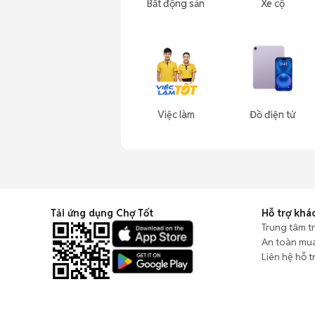
Bất động sản
Xe cộ
Việc làm
Đồ điện tử
Tải ứng dụng Chợ Tốt
Hỗ trợ khá
Trung tâm t
An toàn mu
Liên hệ hỗ t