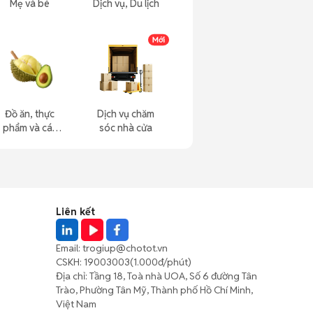
Mẹ và bé
Dịch vụ, Du lịch
Đồ ăn, thực
Dịch vụ chăm
phẩm và các
sóc nhà cửa
loại khác
Liên kết
Email:
trogiup@chotot.vn
CSKH:
19003003
(1.000đ/phút)
Địa chỉ: Tầng 18, Toà nhà UOA, Số 6 đường Tân
Trào, Phường Tân Mỹ, Thành phố Hồ Chí Minh,
Việt Nam