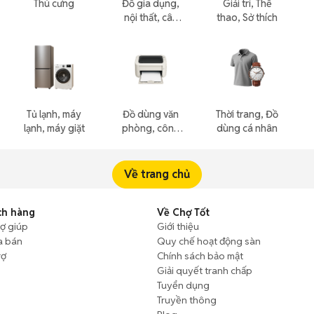
Thú cưng
Đồ gia dụng,
Giải trí, Thể
nội thất, cây
thao, Sở thích
cảnh
Tủ lạnh, máy
Đồ dùng văn
Thời trang, Đồ
lạnh, máy giặt
phòng, công
dùng cá nhân
nông nghiệp
Về trang chủ
ch hàng
Về Chợ Tốt
rợ giúp
Giới thiệu
a bán
Quy chế hoạt động sàn
rợ
Chính sách bảo mật
Giải quyết tranh chấp
Tuyển dụng
Truyền thông