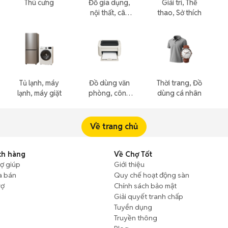
Thú cưng
Đồ gia dụng,
Giải trí, Thể
nội thất, cây
thao, Sở thích
cảnh
Tủ lạnh, máy
Đồ dùng văn
Thời trang, Đồ
lạnh, máy giặt
phòng, công
dùng cá nhân
nông nghiệp
Về trang chủ
ch hàng
Về Chợ Tốt
rợ giúp
Giới thiệu
a bán
Quy chế hoạt động sàn
rợ
Chính sách bảo mật
Giải quyết tranh chấp
Tuyển dụng
Truyền thông