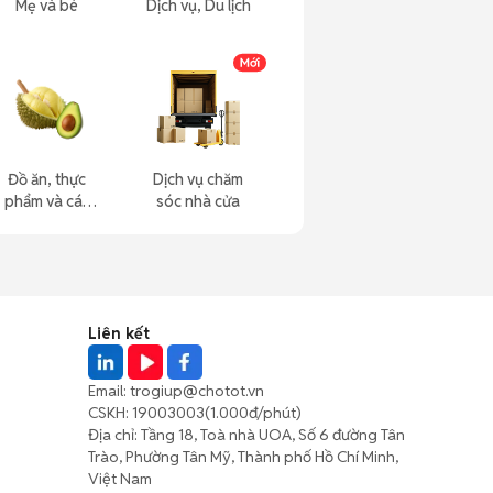
Mẹ và bé
Dịch vụ, Du lịch
Đồ ăn, thực
Dịch vụ chăm
phẩm và các
sóc nhà cửa
loại khác
Liên kết
Email:
trogiup@chotot.vn
CSKH:
19003003
(1.000đ/phút)
Địa chỉ: Tầng 18, Toà nhà UOA, Số 6 đường Tân
Trào, Phường Tân Mỹ, Thành phố Hồ Chí Minh,
Việt Nam