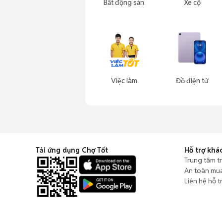
Bất động sản
Xe cộ
Việc làm
Đồ điện tử
Tải ứng dụng Chợ Tốt
Hỗ trợ khá
Trung tâm t
An toàn mu
Liên hệ hỗ t