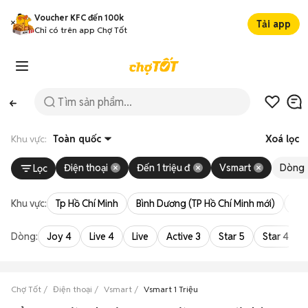
Voucher KFC đến 100k
Tải app
Chỉ có trên app Chợ Tốt
Khu vực:
Toàn quốc
Xoá lọc
Điện thoại
Đến 1 triệu đ
Vsmart
Dòng
Lọc
Khu vực:
Tp Hồ Chí Minh
Bình Dương (TP Hồ Chí Minh mới)
Bà 
Dòng:
Joy 4
Live 4
Live
Active 3
Star 5
Star 4
Chợ Tốt
Điện thoại
Vsmart
Vsmart 1 Triệu