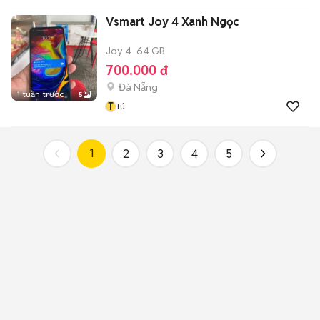
Vsmart Joy 4 Xanh Ngọc
Joy 4
64 GB
700.000 đ
Đà Nẵng
1 tuần trước
5
T
Tú
1
2
3
4
5