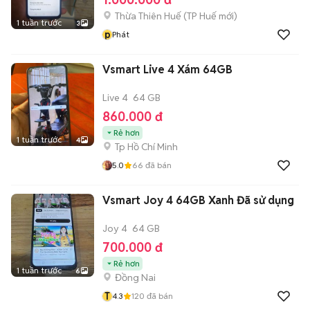
Thừa Thiên Huế
(
TP Huế
mới)
1 tuần trước
3
p
Phát
Vsmart Live 4 Xám 64GB
Live 4
64 GB
860.000 đ
Rẻ hơn
1 tuần trước
4
Tp Hồ Chí Minh
5.0
66
đã bán
Vsmart Joy 4 64GB Xanh Đã sử dụng
Joy 4
64 GB
700.000 đ
Rẻ hơn
1 tuần trước
6
Đồng Nai
T
4.3
120
đã bán