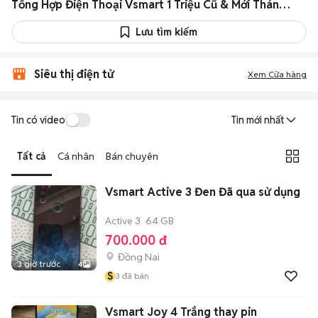
Tổng Hợp Điện Thoại Vsmart 1 Triệu Cũ & Mới Tháng 08/2026
Lưu tìm kiếm
Siêu thị điện tử
Xem Cửa hàng
Tin có video
Tin mới nhất
Tất cả
Cá nhân
Bán chuyên
Vsmart Active 3 Đen Đã qua sử dụng
Active 3
64 GB
700.000 đ
Đồng Nai
3 giờ trước
4
S
3
đã bán
Vsmart Joy 4 Trắng thay pin