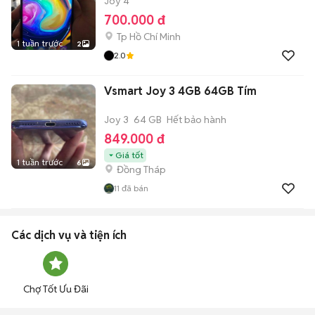
Joy 4
700.000 đ
Tp Hồ Chí Minh
1 tuần trước
2
2.0
Vsmart Joy 3 4GB 64GB Tím
Joy 3
64 GB
Hết bảo hành
849.000 đ
Giá tốt
1 tuần trước
6
Đồng Tháp
11
đã bán
Các dịch vụ và tiện ích
Chợ Tốt Ưu Đãi