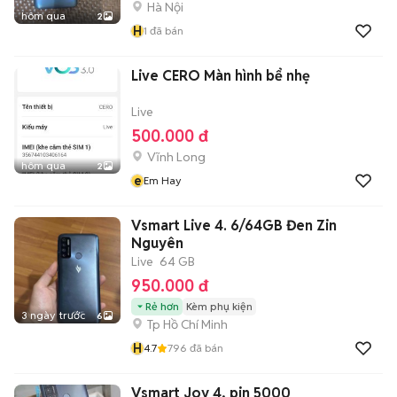
Hà Nội
hôm qua
2
H
1
đã bán
Live CERO Màn hình bể nhẹ
Live
500.000 đ
Vĩnh Long
hôm qua
2
e
Em Hay
Vsmart Live 4. 6/64GB Đen Zin
Nguyên
Live
64 GB
950.000 đ
Rẻ hơn
Kèm phụ kiện
3 ngày trước
6
Tp Hồ Chí Minh
H
4.7
796
đã bán
Vsmart Joy 4, pin 5000