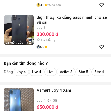
Z
4.0
25
đã bán
điện thoại ko dùng pass nhanh cho ae
về sài
Joy 3
300.000 đ
Đà Nẵng
23 giờ trước
6
5.0
Bạn cần tìm
dòng
nào ?
Dòng:
Joy 4
Live 4
Live
Active 3
Star 5
Star 4
Vsmart Joy 4 Xám
Joy 4
64 GB
650.000 đ