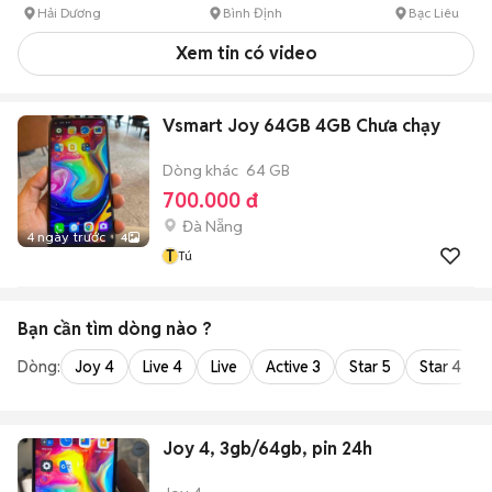
Hải Dương
Bình Định
Bạc Liêu
Xem tin có video
Vsmart Joy 64GB 4GB Chưa chạy
Dòng khác
64 GB
700.000 đ
Đà Nẵng
4 ngày trước
4
T
Tú
Bạn cần tìm
dòng
nào ?
Dòng:
Joy 4
Live 4
Live
Active 3
Star 5
Star 4
Joy 4, 3gb/64gb, pin 24h