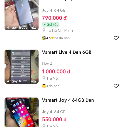
Joy 4
64 GB
790.000 đ
Giá tốt
4 ngày trước
4
Tp Hồ Chí Minh
4.6
23
đã bán
Vsmart Live 4 Đen 6GB
Live 4
1.000.000 đ
Hà Nội
4 ngày trước
6
T
4
đã bán
Vsmart Joy 4 64GB Đen
Joy 4
64 GB
550.000 đ
Hà Nội