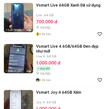
Vsmart Live 64GB Xanh Đã sử dụng
Live
64 GB
700.000 đ
Hà Nội
1 tuần trước
6
t
3
đã bán
Vsmart Live 4 6GB/64GB Đen đẹp
như mới
Live 4
64 GB
1.000.000 đ
Giá tốt
1 tuần trước
6
Hà Nội
3
đã bán
Vsmart Joy 4 64GB Xám
Joy 4
64 GB
1.000.000 đ