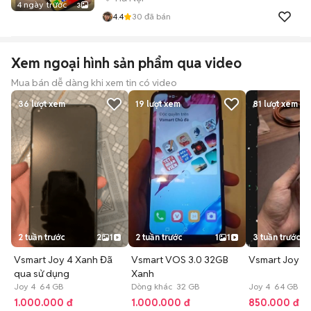
4 ngày trước
3
4.4
30
đã bán
Xem ngoại hình sản phẩm qua video
Mua bán dễ dàng khi xem tin có video
36
lượt xem
19
lượt xem
81
lượt xem
2 tuần trước
2
1
2 tuần trước
1
1
3 tuần trước
Vsmart Joy 4 Xanh Đã
Vsmart VOS 3.0 32GB
Vsmart Joy 4
qua sử dụng
Xanh
Joy 4 64 GB
Dòng khác 32 GB
Joy 4 64 GB 1 
1.000.000 đ
1.000.000 đ
850.000 đ