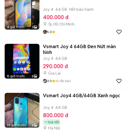
Joy 4
64 GB
Hết bảo hành
400.000 đ
Tp Hồ Chí Minh
4 giờ trước
3
5.0
Vsmart Joy 4 64GB Đen Nứt màn
hình
Joy 4
64 GB
290.000 đ
Gia Lai
8 giờ trước
2
3.0
10
đã bán
Vsmart Joy4 4GB/64GB Xanh ngọc
Joy 4
64 GB
800.000 đ
Giá tốt
19 giờ trước
2
Hà Nội