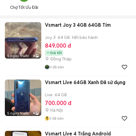
Chợ Tốt Ưu Đãi
Vsmart Joy 3 4GB 64GB Tím
Joy 3
64 GB
Hết bảo hành
849.000 đ
Giá tốt
5 ngày trước
6
Đồng Tháp
11
đã bán
Vsmart Live 64GB Xanh Đã sử dụng
Live
64 GB
700.000 đ
Hà Nội
5 ngày trước
6
t
3
đã bán
Vsmart Live 4 Trắng Android