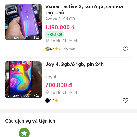
Vsmart active 3, ram 6gb, camera
thụt thò
Active 3
64 GB
1.190.000 đ
Giá tốt
4 ngày trước
5
Tp Hồ Chí Minh
4.6
23
đã bán
Joy 4, 3gb/64gb, pin 24h
Joy 4
700.000 đ
Tp Hồ Chí Minh
5 ngày trước
2
2.0
Các dịch vụ và tiện ích