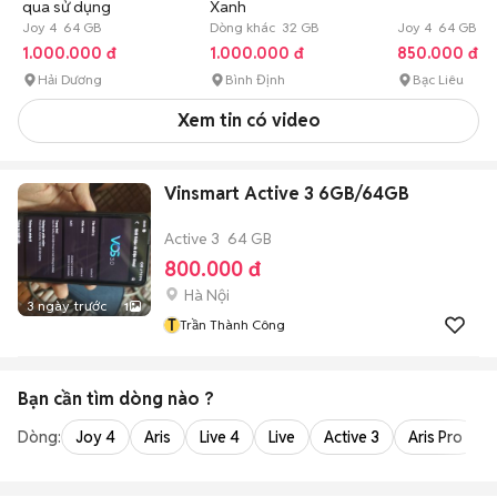
qua sử dụng
Xanh
Joy 4 64 GB
Dòng khác 32 GB
Joy 4 64 GB 1 
1.000.000 đ
1.000.000 đ
850.000 đ
Hải Dương
Bình Định
Bạc Liêu
Xem tin có video
Vinsmart Active 3 6GB/64GB
Active 3
64 GB
800.000 đ
Hà Nội
3 ngày trước
1
T
Trần Thành Công
Bạn cần tìm
dòng
nào ?
Dòng:
Joy 4
Aris
Live 4
Live
Active 3
Aris Pro