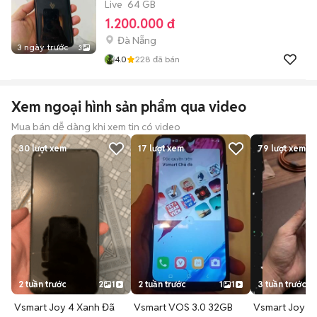
Live
64 GB
1.200.000 đ
Đà Nẵng
3 ngày trước
3
4.0
228
đã bán
Xem ngoại hình sản phẩm qua video
Mua bán dễ dàng khi xem tin có video
30
lượt xem
17
lượt xem
79
lượt xem
2 tuần trước
2
1
2 tuần trước
1
1
3 tuần trước
Vsmart Joy 4 Xanh Đã
Vsmart VOS 3.0 32GB
Vsmart Joy 4