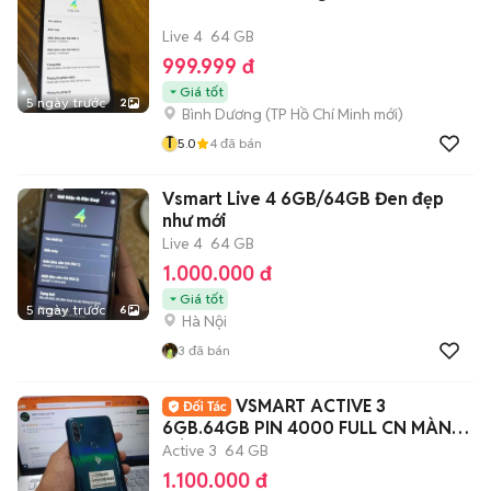
Live 4
64 GB
999.999 đ
Giá tốt
5 ngày trước
2
Bình Dương
(
TP Hồ Chí Minh
mới)
T
5.0
4
đã bán
Vsmart Live 4 6GB/64GB Đen đẹp
như mới
Live 4
64 GB
1.000.000 đ
Giá tốt
5 ngày trước
6
Hà Nội
3
đã bán
VSMART ACTIVE 3
6GB.64GB PIN 4000 FULL CN MÀN
NÉT
Active 3
64 GB
1.100.000 đ