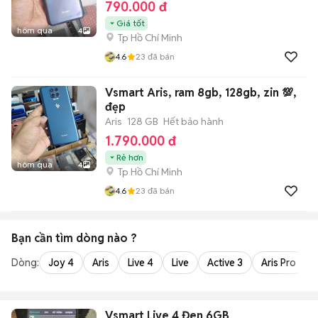
790.000 đ
Giá tốt
hôm qua
4
Tp Hồ Chí Minh
4.6
23
đã bán
Vsmart Aris, ram 8gb, 128gb, zin 💯,
đẹp
Aris
128 GB
Hết bảo hành
1.790.000 đ
Rẻ hơn
hôm qua
4
Tp Hồ Chí Minh
4.6
23
đã bán
Bạn cần tìm
dòng
nào ?
Dòng:
Joy 4
Aris
Live 4
Live
Active 3
Aris Pro
Vsmart Live 4 Đen 6GB