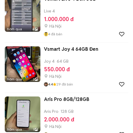
Live 4
1.000.000 đ
Hà Nội
hôm qua
6
T
4
đã bán
Vsmart Joy 4 64GB Đen
Joy 4
64 GB
550.000 đ
Hà Nội
hôm qua
3
4.4
29
đã bán
Aris Pro 8GB/128GB
Aris Pro
128 GB
2.000.000 đ
Hà Nội
hôm qua
1