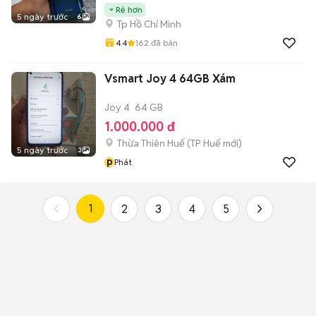
Rẻ hơn
5 ngày trước
6
Tp Hồ Chí Minh
4.4
162
đã bán
Vsmart Joy 4 64GB Xám
Joy 4
64 GB
1.000.000 đ
Thừa Thiên Huế
(
TP Huế
mới)
5 ngày trước
3
p
Phát
1
2
3
4
5