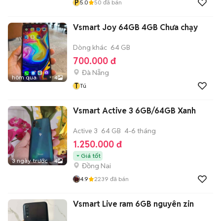
P
5.0
50
đã bán
Vsmart Joy 64GB 4GB Chưa chạy
Dòng khác
64 GB
700.000 đ
Đà Nẵng
hôm qua
4
T
Tú
Vsmart Active 3 6GB/64GB Xanh
Active 3
64 GB
4-6 tháng
1.250.000 đ
Giá tốt
3 ngày trước
4
Đồng Nai
4.9
2239
đã bán
Vsmart Live ram 6GB nguyên zin