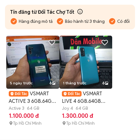
Tin đăng từ Đối Tác Chợ Tốt
Hàng đúng mô tả
Bảo hành từ 3 tháng
Có đổi trả
5 ngày trước
6
1 tháng trước
6
VSMART
VSMART
ACTIVE 3 6GB.64GB
LIVE 4 6GB.64GB
PIN 4000 FULL CN
Active 3
64 GB
PIN 5000 SNAP 665
Joy 4
64 GB
1.100.000 đ
1.300.000 đ
MÀN NÉT
FULL CN
Tp Hồ Chí Minh
Tp Hồ Chí Minh