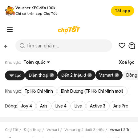
Voucher KFC đến 100k
Tải app
Chỉ có trên app Chợ Tốt
Khu vực:
Toàn quốc
Xoá lọc
Điện thoại
Đến 2 triệu đ
Vsmart
Dòng
Lọc
Khu vực:
Tp Hồ Chí Minh
Bình Dương (TP Hồ Chí Minh mới)
Bà 
Dòng:
Joy 4
Aris
Live 4
Live
Active 3
Aris Pro
Chợ Tốt
Điện thoại
Vsmart
Vsmart giá dưới 2 triệu
Vsmart 2 Triệu