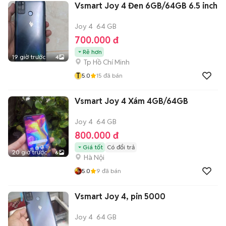
Vsmart Joy 4 Đen 6GB/64GB 6.5 inch
Joy 4
64 GB
700.000 đ
Rẻ hơn
19 giờ trước
4
Tp Hồ Chí Minh
T
5.0
15
đã bán
Vsmart Joy 4 Xám 4GB/64GB
Joy 4
64 GB
800.000 đ
Giá tốt
Có đổi trả
20 giờ trước
6
Hà Nội
5.0
9
đã bán
Vsmart Joy 4, pin 5000
Joy 4
64 GB