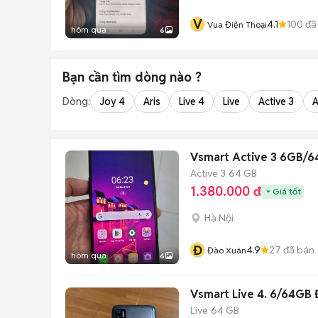
V
4.1
100
đã
Vua Điện Thoại
hôm qua
6
Bạn cần tìm
dòng
nào ?
Dòng:
Joy 4
Aris
Live 4
Live
Active 3
A
Vsmart Active 3 6GB/
Active 3
64 GB
1.380.000 đ
Giá tốt
Hà Nội
Đ
4.9
27
đã bán
Đào Xuân
hôm qua
6
Vsmart Live 4. 6/64GB
Live
64 GB