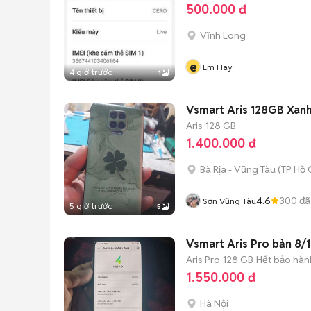
500.000 đ
Vĩnh Long
e
Em Hay
4 giờ trước
1
Vsmart Aris 128GB Xanh
Aris
128 GB
1.400.000 đ
Bà Rịa - Vũng Tàu
(
TP Hồ 
4.6
300
đã
Sơn Vũng Tàu
5 giờ trước
5
Vsmart Aris Pro bản 8/1
Aris Pro
128 GB
Hết bảo hàn
1.550.000 đ
Hà Nội