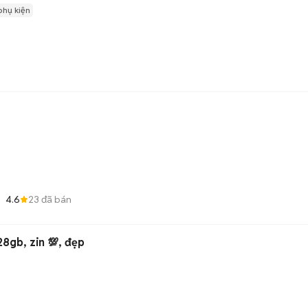
phụ kiện
4.6
23
đã bán
28gb, zin 💯, đẹp