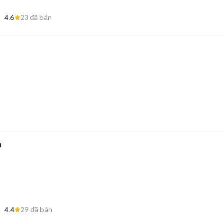
4.6
23
đã bán
n
4.4
29
đã bán