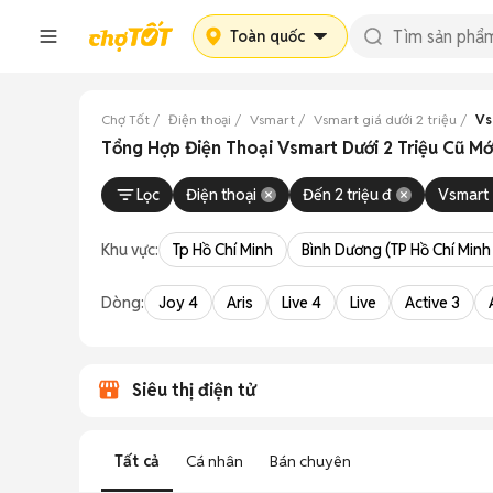
Toàn quốc
Chợ Tốt
Điện thoại
Vsmart
Vsmart giá dưới 2 triệu
Vs
Tổng Hợp Điện Thoại Vsmart Dưới 2 Triệu Cũ M
Lọc
Điện thoại
Đến 2 triệu đ
Vsmart
Khu vực:
Tp Hồ Chí Minh
Bình Dương (TP Hồ Chí Minh
Dòng:
Joy 4
Aris
Live 4
Live
Active 3
Siêu thị điện tử
Tất cả
Cá nhân
Bán chuyên