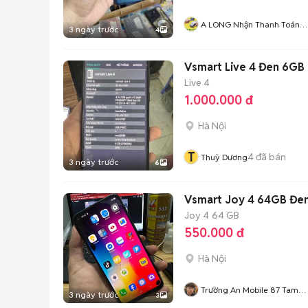
A LONG Nhận Thanh Toán
3 ngày trước
4
THẺ TÍN DỤNG
Vsmart Live 4 Đen 6GB
Live 4
1.000.000 đ
Hà Nội
T
4
đã bán
Thuỳ Dương
3 ngày trước
6
Vsmart Joy 4 64GB Đe
Joy 4
64 GB
550.000 đ
Hà Nội
Trường An Mobile 87 Tam
3 ngày trước
3
Trinh Hn ZL09847mot6845