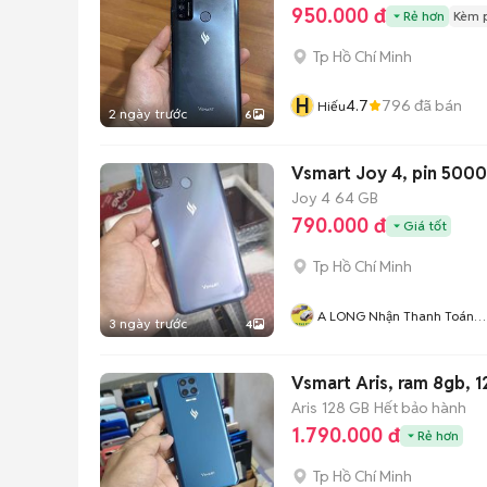
950.000 đ
Rẻ hơn
Kèm 
Tp Hồ Chí Minh
H
4.7
796
đã bán
Hiếu
2 ngày trước
6
Vsmart Joy 4, pin 5000
Joy 4
64 GB
790.000 đ
Giá tốt
Tp Hồ Chí Minh
A LONG Nhận Thanh Toán
3 ngày trước
4
THẺ TÍN DỤNG
Vsmart Aris, ram 8gb, 1
Aris
128 GB
Hết bảo hành
1.790.000 đ
Rẻ hơn
Tp Hồ Chí Minh