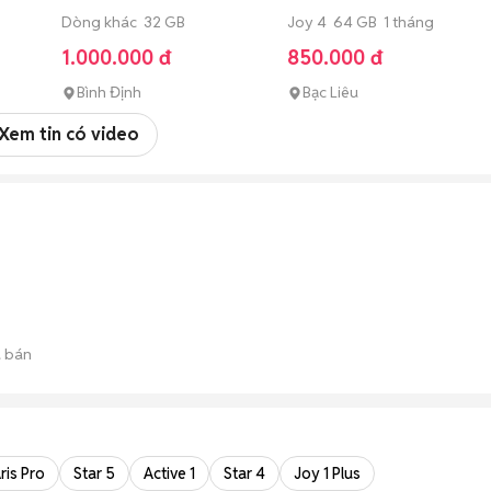
Dòng khác 32 GB
Joy 4 64 GB 1 tháng
1.000.000 đ
850.000 đ
Bình Định
Bạc Liêu
Xem tin có video
 bán
ris Pro
Star 5
Active 1
Star 4
Joy 1 Plus