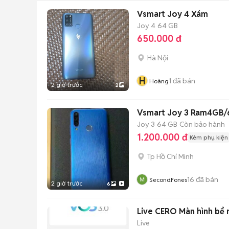
Vsmart Joy 4 Xám
Joy 4
64 GB
650.000 đ
Hà Nội
H
1
đã bán
Hoàng
2 giờ trước
2
Vsmart Joy 3 Ram4GB/6
Joy 3
64 GB
Còn bảo hành
1.200.000 đ
Kèm phụ kiện
Tp Hồ Chí Minh
16
đã bán
SecondFones
2 giờ trước
6
Live CERO Màn hình bể 
Live