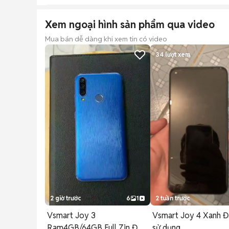
Xem ngoại hình sản phẩm qua video
Mua bán dễ dàng khi xem tin có video
34
lượt xem
2 giờ trước
6
1
2 tuần trước
Vsmart Joy 3
Vsmart Joy 4 Xanh Đ
Ram4GB/64GB Full Zin Đẹp
sử dụng