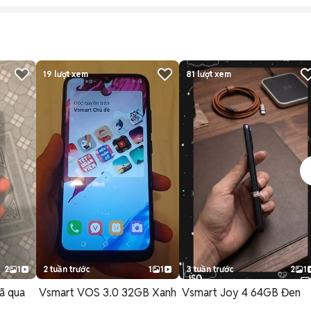
19
lượt xem
81
lượt xem
2
1
2 tuần trước
1
1
3 tuần trước
2
1
ã qua
Vsmart VOS 3.0 32GB Xanh
Vsmart Joy 4 64GB Đen