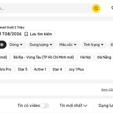
mart Dưới 2 Triệu
ới T08/2026
Lưu tìm kiếm
Dòng
Dung lượng
Màu sắc
Tình trạng
Đ
 mới)
Bà Rịa - Vũng Tàu (TP Hồ Chí Minh mới)
Hà Nội
Đà Nẵng
Aris Pro
Star 5
Active 1
Star 4
Joy 1 Plus
Xem Cử
Tin có video
Tin mới nhất
Dạng lư