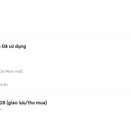
 Đã sử dụng
Chí Minh
mới)
 bán
28 (giao lưu/thu mua)
h