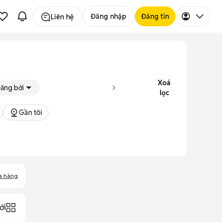
Đăng nhập
Đăng tin
Liên hệ
Xoá
ăng bởi
lọc
Gần tôi
a hàng
ới