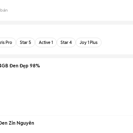
 bán
ris Pro
Star 5
Active 1
Star 4
Joy 1 Plus
64GB Đen Đẹp 98%
 Đen Zin Nguyên