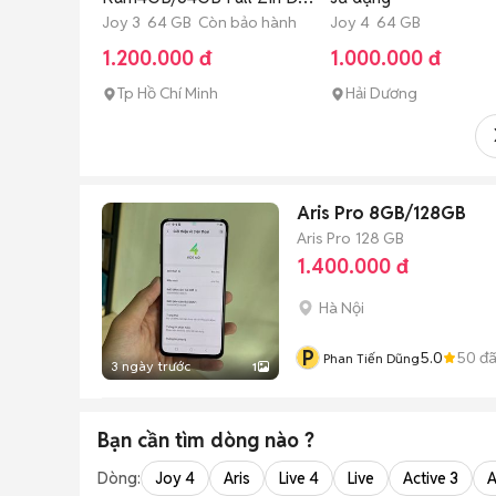
Mượt Pin 5K
Joy 3 64 GB Còn bảo hành
Joy 4 64 GB
1.200.000 đ
1.000.000 đ
Tp Hồ Chí Minh
Hải Dương
Aris Pro 8GB/128GB
Aris Pro
128 GB
1.400.000 đ
Hà Nội
P
5.0
50
đã
Phan Tiến Dũng
3 ngày trước
1
Bạn cần tìm
dòng
nào ?
Dòng:
Joy 4
Aris
Live 4
Live
Active 3
A