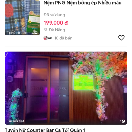
Nệm PNG Nệm bông ép Nhiều màu
Đã sử dụng
199.000 đ
Đà Nẵng
1 phút trước
6
10
đã bán
An
Tin nổi bật
1
Tuyển Nữ Counter Bar Ca Tối Quận 1