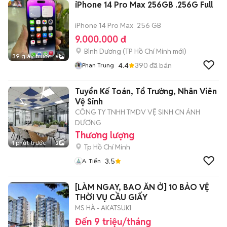
iPhone 14 Pro Max 256GB .256G Full
iPhone 14 Pro Max
256 GB
9.000.000 đ
Bình Dương
(
TP Hồ Chí Minh
mới)
39 giây trước
6
4.4
390
đã bán
Phan Trung
Tuyển Kế Toán, Tổ Trưởng, Nhân Viên
Vệ Sinh
CÔNG TY TNHH TMDV VỆ SINH CN ÁNH
DƯƠNG
Thương lượng
1 phút trước
2
Tp Hồ Chí Minh
3.5
A. Tiến
[LÀM NGAY, BAO ĂN Ở] 10 BẢO VỆ
THỜI VỤ CẦU GIẤY
MS HÀ - AKATSUKI
Đến 9 triệu/tháng