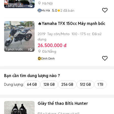
Hà Nội
1 phút trước
4
5.0
2
đã bán
Ms Hà
🔥Yamaha TFX 150cc Máy mạnh bốc
2019
Tay côn/Moto
100 - 175 cc
Đã sử
dụng
26.500.000 đ
1 phút trước
2
Đà Nẵng
D
Dinh Dinh
Bạn cần tìm
dung lượng
nào ?
Dung lượng:
64 GB
128 GB
256 GB
512 GB
1 TB
2 
Giày thể thao Bitis Hunter
Đã sử dụng
Cả nam và nữ