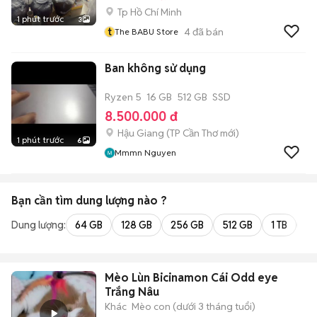
Tp Hồ Chí Minh
1 phút trước
3
t
4
đã bán
The BABU Store
Ban không sử dụng
Ryzen 5
16 GB
512 GB
SSD
8.500.000 đ
Hậu Giang
(
TP Cần Thơ
mới)
1 phút trước
6
Mmmn Nguyen
Bạn cần tìm
dung lượng
nào ?
Dung lượng:
64 GB
128 GB
256 GB
512 GB
1 TB
2 
Mèo Lùn Bicinamon Cái Odd eye
Trắng Nâu
Khác
Mèo con (dưới 3 tháng tuổi)