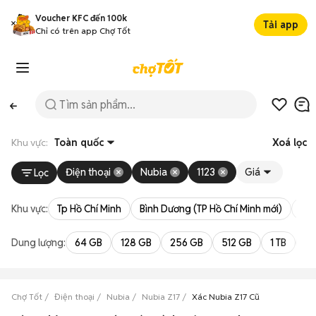
Voucher KFC đến 100k
Tải app
Chỉ có trên app Chợ Tốt
Khu vực:
Toàn quốc
Xoá lọc
Điện thoại
Nubia
1123
Giá
Lọc
Khu vực:
Tp Hồ Chí Minh
Bình Dương (TP Hồ Chí Minh mới)
Bà 
Dung lượng:
64 GB
128 GB
256 GB
512 GB
1 TB
2 
Chợ Tốt
Điện thoại
Nubia
Nubia Z17
Xác Nubia Z17 Cũ