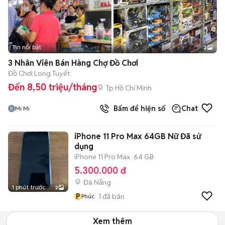
Tin nổi bật
2
3 Nhân Viên Bán Hàng Chợ Đồ Chơi
Đồ Chơi Long Tuyết
Đến 8,50 triệu/tháng
Tp Hồ Chí Minh
Bấm để hiện số
Chat
Mi Mi
iPhone 11 Pro Max 64GB Nữ Đã sử
dụng
iPhone 11 Pro Max
64 GB
5.300.000 đ
Đà Nẵng
1 phút trước
2
P
1
đã bán
Phúc
Xem thêm