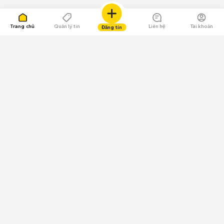
Trang chủ
Quản lý tin
Liên hệ
Tài khoản
Đăng tin
109.000 Bình chọn
Tải ứng dụng Chợ Tốt
Về Chợ Tốt
Quy chế sàn
Chính sách bảo mật
Giải quyết tranh chấp
CÔNG TY TNHH CHỢ TỐT - Người đại diện theo pháp luật:
Nguyễn Trọng Tấn; GPDKKD: 0312120782 do Sở KH & ĐT TP.HCM cấp ngày
11/01/2013;