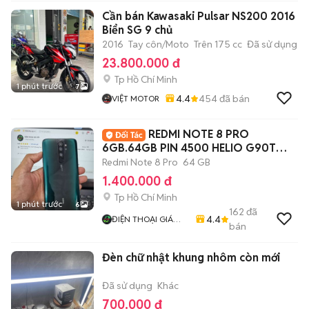
Cần bán Kawasaki Pulsar NS200 2016
Biển SG 9 chủ
2016
Tay côn/Moto
Trên 175 cc
Đã sử dụng
23.800.000 đ
Tp Hồ Chí Minh
1 phút trước
7
4.4
454
đã bán
VIỆT MOTOR
REDMI NOTE 8 PRO
6GB.64GB PIN 4500 HELIO G90T
MƯỢT
Redmi Note 8 Pro
64 GB
1.400.000 đ
Tp Hồ Chí Minh
1 phút trước
6
162
đã
4.4
ĐIỆN THOẠI GIÁ
bán
TỐT
Đèn chữ nhật khung nhôm còn mới
Đã sử dụng
Khác
700.000 đ