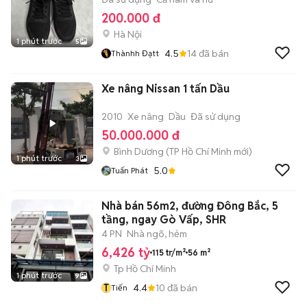
200.000 đ
Hà Nội
1 phút trước
5
4.5
14
đã bán
Thànhh Đạtt
Xe nâng Nissan 1 tấn Dầu
2010
Xe nâng
Dầu
Đã sử dụng
50.000.000 đ
Bình Dương
(
TP Hồ Chí Minh
mới)
1 phút trước
3
5.0
Tuấn Phát
Nhà bán 56m2, đường Đông Bắc, 5
tầng, ngay Gò Vấp, SHR
4 PN
Nhà ngõ, hẻm
6,426 tỷ
115 tr/m²
56 m²
Tp Hồ Chí Minh
1 phút trước
9
T
4.4
10
đã bán
Tiến