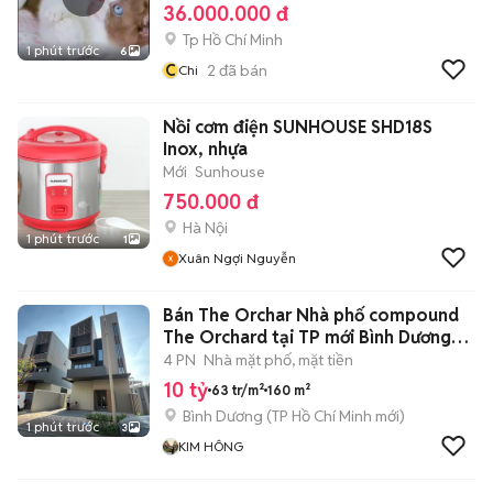
36.000.000 đ
Tp Hồ Chí Minh
1 phút trước
6
C
2
đã bán
Chi
Nồi cơm điện SUNHOUSE SHD18S
Inox, nhựa
Mới
Sunhouse
750.000 đ
Hà Nội
1 phút trước
1
Xuân Ngợi Nguyễn
Bán The Orchar Nhà phố compound
The Orchard tại TP mới Bình Dương
đẹp
4 PN
Nhà mặt phố, mặt tiền
10 tỷ
63 tr/m²
160 m²
Bình Dương
(
TP Hồ Chí Minh
mới)
1 phút trước
3
KIM HÔNG