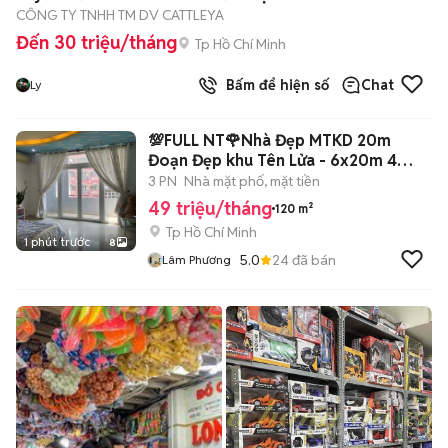
CÔNG TY TNHH TM DV CATTLEYA
Đến 30 triệu/tháng
Tp Hồ Chí Minh
Bấm để hiện số
Chat
Ly
💯FULL NT🌹Nhà Đẹp MTKD 20m
Đoạn Đẹp khu Tên Lửa - 6x20m 4
tầng 3PN 5WC
3 PN
Nhà mặt phố, mặt tiền
49 triệu/tháng
120 m²
Tp Hồ Chí Minh
1 phút trước
8
5.0
24
đã bán
Lâm Phương