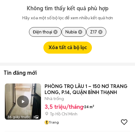
Không tìm thấy kết quả phù hợp
Hãy xóa một số bộ lọc để xem nhiều kết quả hơn
Điện thoại
Nubia
Z17
Xóa tất cả bộ lọc
Tin đăng mới
PHÒNG TRỌ LẦU 1 – 150 NƠ TRANG
LONG, P.14, QUẬN BÌNH THẠNH
Nhà trống
3,5 triệu/tháng
24 m²
Tp Hồ Chí Minh
36 giây trước
3
t
Trang