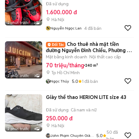
Đã sử dụng
1.600.000 đ
Hà Nội
2 phút trước
2
N
4
đã bán
Nguyễn Ngọc Lan
Cho thuê nhà mặt tiền
đường Nguyễn Đình Chiểu, Phường 5,
Quận 3
Mặt bằng kinh doanh
Nội thất cao cấp
70 triệu/tháng
240 m²
Tp Hồ Chí Minh
2 phút trước
3
5.0
1
đã bán
Ngọc Thúy
Giày thể thao HERION LITE size 43
Đã sử dụng
Cả nam và nữ
250.000 đ
Hà Nội
2 phút trước
4
50
đã
5.0
John Phạm Chuyên Giày
bán