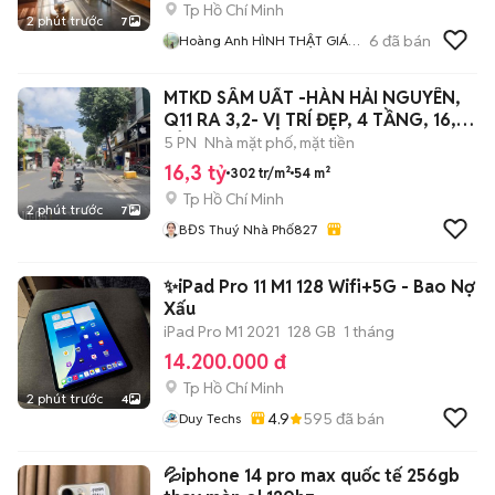
Tp Hồ Chí Minh
2 phút trước
7
6
đã bán
Hoàng Anh HÌNH THẬT GIÁ
THẬT
MTKD SÂM UẤT -HÀN HẢI NGUYÊN,
Q11 RA 3,2- VỊ TRÍ ĐẸP, 4 TẦNG, 16,3
TỶ
5 PN
Nhà mặt phố, mặt tiền
16,3 tỷ
302 tr/m²
54 m²
Tp Hồ Chí Minh
2 phút trước
7
BĐS Thuý Nhà Phố827
✨iPad Pro 11 M1 128 Wifi+5G - Bao Nợ
Xấu
iPad Pro M1 2021
128 GB
1 tháng
14.200.000 đ
Tp Hồ Chí Minh
2 phút trước
4
4.9
595
đã bán
Duy Techs
💦iphone 14 pro max quốc tế 256gb