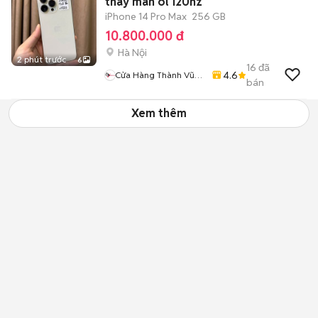
thay màn ol 120hz
iPhone 14 Pro Max
256 GB
10.800.000 đ
Hà Nội
2 phút trước
6
16
đã
4.6
Cửa Hàng Thành Vũ
bán
Mobile
Xem thêm