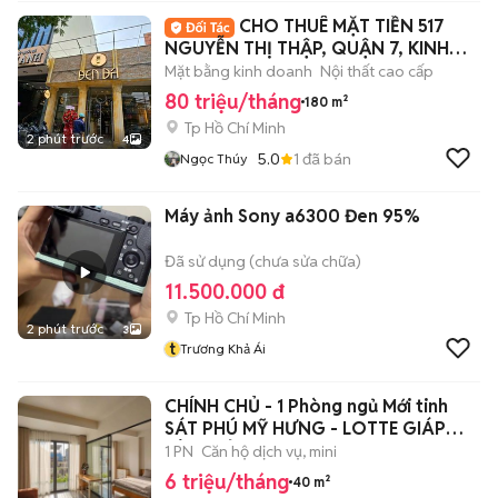
CHO THUÊ MẶT TIỀN 517
NGUYỄN THỊ THẬP, QUẬN 7, KINH
DOANH TỰ DO
Mặt bằng kinh doanh
Nội thất cao cấp
80 triệu/tháng
180 m²
Tp Hồ Chí Minh
2 phút trước
4
5.0
1
đã bán
Ngọc Thúy
Máy ảnh Sony a6300 Đen 95%
Đã sử dụng (chưa sửa chữa)
11.500.000 đ
Tp Hồ Chí Minh
2 phút trước
3
t
Trương Khả Ái
CHÍNH CHỦ - 1 Phòng ngủ Mới tinh
SÁT PHÚ MỸ HƯNG - LOTTE GIÁP
KÊNH TẺ
1 PN
Căn hộ dịch vụ, mini
6 triệu/tháng
40 m²