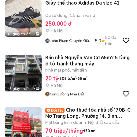
Giày thể thao Adidas Da size 42
Đã sử dụng
Cả nam và nữ
250.000 đ
Hà Nội
43 giây trước
5
50
đã
5.0
John Phạm Chuyên Giày
bán
2hand
Bán nhà Nguyễn Văn Cừ 65m2 5 tầng
ô tô tránh thang máy
Nhà mặt phố, mặt tiền
20 tỷ
308 tr/m²
65 m²
Hà Nội
43 giây trước
4
Cộng Đồng Nhà Đất
Cho thuê tòa nhà số 170B-C
Nơ Trang Long, Phường 14, Bình
Thạnh
Mặt bằng kinh doanh
Nội thất cao cấp
70 triệu/tháng
150 m²