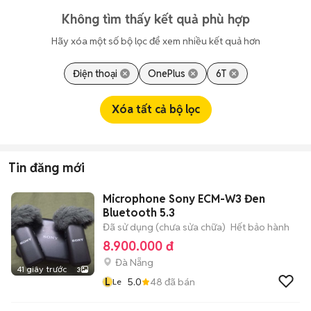
Không tìm thấy kết quả phù hợp
Hãy xóa một số bộ lọc để xem nhiều kết quả hơn
Điện thoại
OnePlus
6T
Xóa tất cả bộ lọc
Tin đăng mới
Microphone Sony ECM-W3 Đen
Bluetooth 5.3
Đã sử dụng (chưa sửa chữa)
Hết bảo hành
8.900.000 đ
Đà Nẵng
41 giây trước
3
L
5.0
48
đã bán
Le