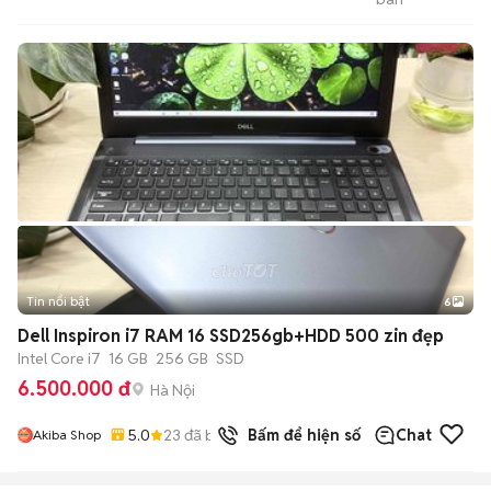
2hand
Tin nổi bật
6
+
2
Dell Inspiron i7 RAM 16 SSD256gb+HDD 500 zin đẹp
Intel Core i7
16 GB
256 GB
SSD
6.500.000 đ
Hà Nội
5.0
23
đã bán
Bấm để hiện số
Chat
Akiba Shop