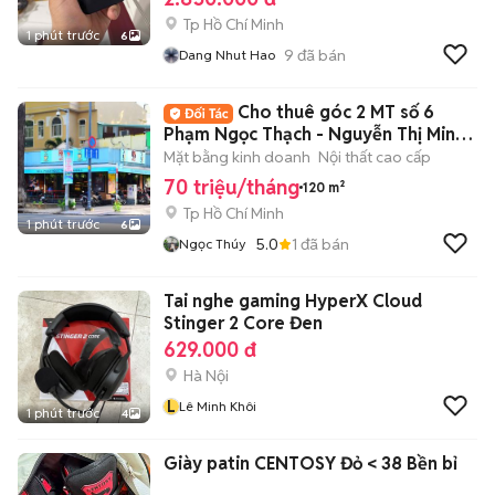
Tp Hồ Chí Minh
1 phút trước
6
9
đã bán
Dang Nhut Hao
Cho thuê góc 2 MT số 6
Phạm Ngọc Thạch - Nguyễn Thị Minh
Khai, Quận 3
Mặt bằng kinh doanh
Nội thất cao cấp
70 triệu/tháng
120 m²
Tp Hồ Chí Minh
1 phút trước
6
5.0
1
đã bán
Ngọc Thúy
Tai nghe gaming HyperX Cloud
Stinger 2 Core Đen
629.000 đ
Hà Nội
L
Lê Minh Khôi
1 phút trước
4
Giày patin CENTOSY Đỏ < 38 Bền bỉ