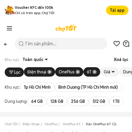
Voucher KFC đến 100k
Tải app
Chỉ có trên app Chợ Tốt
Khu vực:
Toàn quốc
Xoá lọc
Điện thoại
OnePlus
6T
Giá
Dung
Lọc
Khu vực:
Tp Hồ Chí Minh
Bình Dương (TP Hồ Chí Minh mới)
Bà 
Dung lượng:
64 GB
128 GB
256 GB
512 GB
1 TB
2 
Chợ Tốt
Điện thoại
OnePlus
OnePlus 6T
Xác OnePlus 6T Cũ