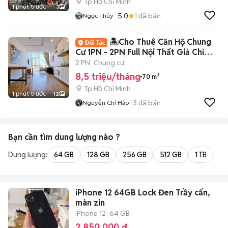
Tp Hồ Chí Minh
1 phút trước
3
5.0
1
đã bán
Ngọc Thúy
🏝️Cho Thuê Căn Hộ Chung
Cư 1PN - 2PN Full Nội Thất Giả Chỉ
8Tr5🏝️
2 PN
Chung cư
8,5 triệu/tháng
70 m²
Tp Hồ Chí Minh
1 phút trước
12
3
đã bán
Nguyễn Chí Hảo
Bạn cần tìm
dung lượng
nào ?
Dung lượng:
64 GB
128 GB
256 GB
512 GB
1 TB
2 
iPhone 12 64GB Lock Đen Trầy cấn,
màn zin
iPhone 12
64 GB
2.850.000 đ