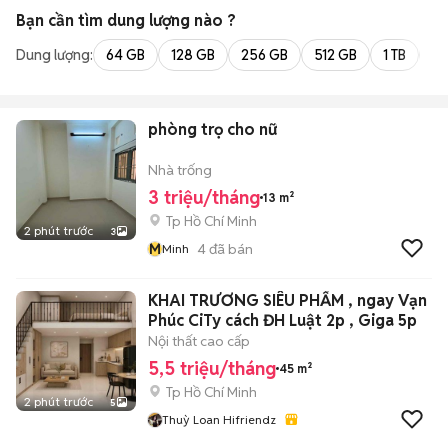
Bạn cần tìm
dung lượng
nào ?
Dung lượng:
64 GB
128 GB
256 GB
512 GB
1 TB
2 
phòng trọ cho nữ
Nhà trống
3 triệu/tháng
13 m²
Tp Hồ Chí Minh
2 phút trước
3
M
4
đã bán
Minh
KHAI TRƯƠNG SIÊU PHẨM , ngay Vạn
Phúc CiTy cách ĐH Luật 2p , Giga 5p
Nội thất cao cấp
5,5 triệu/tháng
45 m²
Tp Hồ Chí Minh
2 phút trước
5
Thuỳ Loan Hifriendz