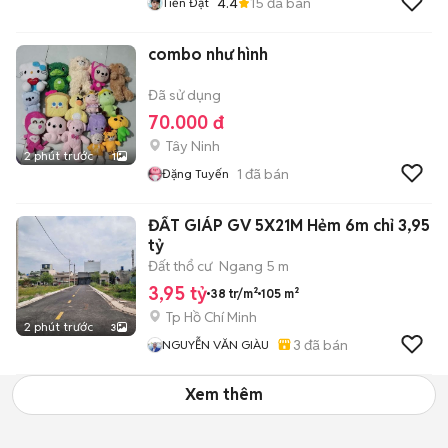
4.4
15
đã bán
Tiến Đạt
combo như hình
Đã sử dụng
70.000 đ
Tây Ninh
2 phút trước
1
1
đã bán
Đặng Tuyến
ĐẤT GIÁP GV 5X21M Hẻm 6m chỉ 3,95
tỷ
Đất thổ cư
Ngang 5 m
3,95 tỷ
38 tr/m²
105 m²
Tp Hồ Chí Minh
2 phút trước
3
3
đã bán
NGUYỄN VĂN GIÀU
Xem thêm