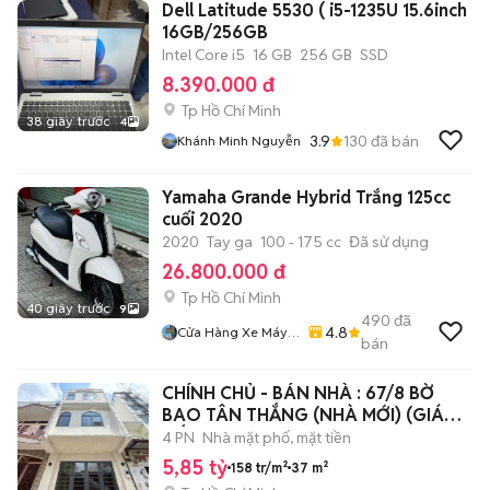
Dell Latitude 5530 ( i5-1235U 15.6inch
16GB/256GB
Intel Core i5
16 GB
256 GB
SSD
8.390.000 đ
Tp Hồ Chí Minh
38 giây trước
4
3.9
130
đã bán
Khánh Minh Nguyễn
Yamaha Grande Hybrid Trắng 125cc
cuối 2020
2020
Tay ga
100 - 175 cc
Đã sử dụng
26.800.000 đ
Tp Hồ Chí Minh
40 giây trước
9
490
đã
4.8
Cửa Hàng Xe Máy
bán
86
CHÍNH CHỦ - BÁN NHÀ : 67/8 BỜ
BAO TÂN THẮNG (NHÀ MỚI) (GIÁ
TỐT)
4 PN
Nhà mặt phố, mặt tiền
5,85 tỷ
158 tr/m²
37 m²