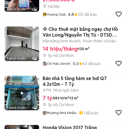
Hà Nội
1 phút trước
6
H
4.8
122
đã bán
Hoang Club
💠 Cho thuê mặt bằng ngay chợ Hồ
Văn Long/Nguyễn Thị Tú - DTSD
>120m2
Mặt bằng kinh doanh
Hoàn thiện cơ bản
14 triệu/tháng
120 m²
Tp Hồ Chí Minh
1 phút trước
4
5.0
62
đã bán
Chí Hảo Zenith
Bán nhà 5 tầng hẻm xe hơi Q7
4.2x12m - 7 Tỷ
4 PN
Nhà ngõ, hẻm
7 tỷ
583 tr/m²
12 m²
Tp Hồ Chí Minh
1 phút trước
3
1
đã bán
Phương Nhà Nhiều
Honda Vision 2017 Trắng