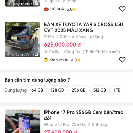
Tp Hồ Chí Minh
40 giây trước
12
5.0
CHỦ NHÀ
BÁN XE TOYOTA YARIS CROSS 1.5D
CVT 2025 MÀU XANG
2025
4.000 km
Xăng
Tự động
625.000.000 đ
Bà Rịa - Vũng Tàu
(
TP Hồ Chí Minh
mới)
44 giây trước
7
T
4.0
Trần Văn Hải
Bạn cần tìm
dung lượng
nào ?
Dung lượng:
64 GB
128 GB
256 GB
512 GB
1 TB
2 
iPhone 17 Pro 256GB Cam bán/trao
đổi
iPhone 17 Pro
256 GB
4-6 tháng
27.600.000 đ