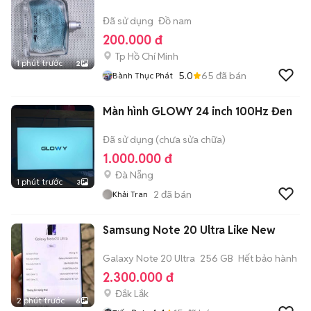
Đã sử dụng
Đồ nam
200.000 đ
Tp Hồ Chí Minh
1 phút trước
2
5.0
65
đã bán
Bành Thục Phát
Màn hình GLOWY 24 inch 100Hz Đen
Đã sử dụng (chưa sửa chữa)
1.000.000 đ
Đà Nẵng
1 phút trước
3
2
đã bán
Khải Tran
Samsung Note 20 Ultra Like New
Galaxy Note 20 Ultra
256 GB
Hết bảo hành
2.300.000 đ
Đắk Lắk
2 phút trước
6