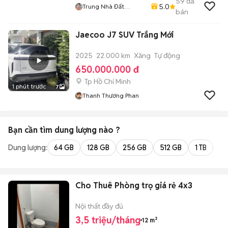
59
đã
5.0
Trung Nhà Đất
bán
0901888734
Jaecoo J7 SUV Trắng Mới
2025
22.000 km
Xăng
Tự động
650.000.000 đ
Tp Hồ Chí Minh
1 phút trước
7
Thanh Thương Phan
Bạn cần tìm
dung lượng
nào ?
Dung lượng:
64 GB
128 GB
256 GB
512 GB
1 TB
2 
Cho Thuê Phòng trọ giá rẻ 4x3
Nội thất đầy đủ
3,5 triệu/tháng
12 m²