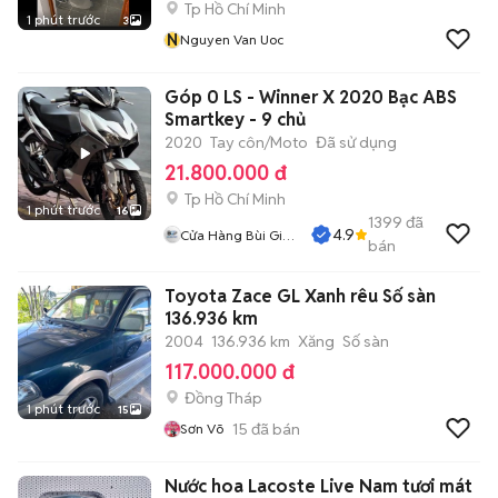
Tp Hồ Chí Minh
1 phút trước
3
N
Nguyen Van Uoc
Góp 0 LS - Winner X 2020 Bạc ABS
Smartkey - 9 chủ
2020
Tay côn/Moto
Đã sử dụng
21.800.000 đ
Tp Hồ Chí Minh
1 phút trước
16
1399
đã
4.9
Cửa Hàng Bùi Gia
bán
Phát
Toyota Zace GL Xanh rêu Số sàn
136.936 km
2004
136.936 km
Xăng
Số sàn
117.000.000 đ
Đồng Tháp
1 phút trước
15
15
đã bán
Sơn Võ
Nước hoa Lacoste Live Nam tươi mát