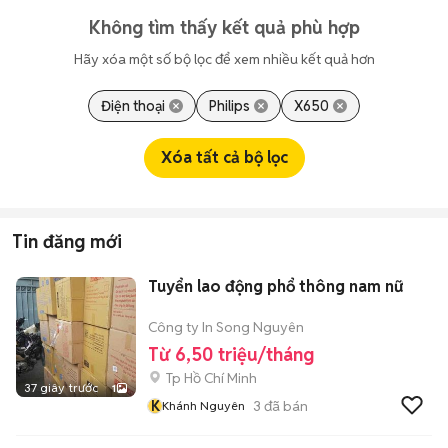
Không tìm thấy kết quả phù hợp
Hãy xóa một số bộ lọc để xem nhiều kết quả hơn
Điện thoại
Philips
X650
Xóa tất cả bộ lọc
Tin đăng mới
Tuyển lao động phổ thông nam nữ
Công ty In Song Nguyên
Từ 6,50 triệu/tháng
Tp Hồ Chí Minh
37 giây trước
1
K
3
đã bán
Khánh Nguyên