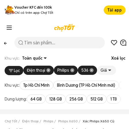
Voucher KFC đến 100k
Tải app
Chỉ có trên app Chợ Tốt
Khu vực:
Toàn quốc
Xoá lọc
Điện thoại
Philips
536
Giá
Lọc
Khu vực:
Tp Hồ Chí Minh
Bình Dương (TP Hồ Chí Minh mới)
Bà 
Dung lượng:
64 GB
128 GB
256 GB
512 GB
1 TB
2 
Chợ Tốt
Điện thoại
Philips
Philips X650
Xác Philips X650 Cũ